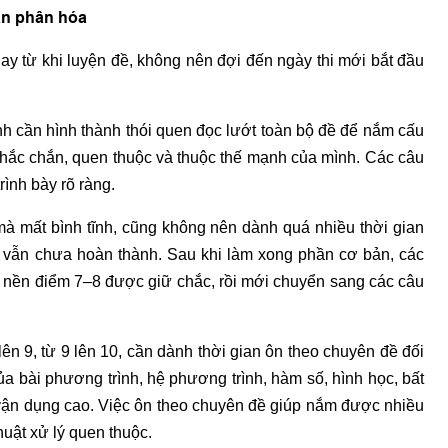
án phân hóa
ay từ khi luyện đề, không nên đợi đến ngày thi mới bắt đầu
cần hình thành thói quen đọc lướt toàn bộ đề để nắm cấu
chắc chắn, quen thuộc và thuộc thế mạnh của mình. Các câu
rình bày rõ ràng.
mà mất bình tĩnh, cũng không nên dành quá nhiều thời gian
 vẫn chưa hoàn thành. Sau khi làm xong phần cơ bản, các
o nền điểm 7–8 được giữ chắc, rồi mới chuyển sang các câu
n 9, từ 9 lên 10, cần dành thời gian ôn theo chuyên đề đối
ủa bài phương trình, hệ phương trình, hàm số, hình học, bất
 vận dụng cao. Việc ôn theo chuyên đề giúp nắm được nhiều
huật xử lý quen thuộc.