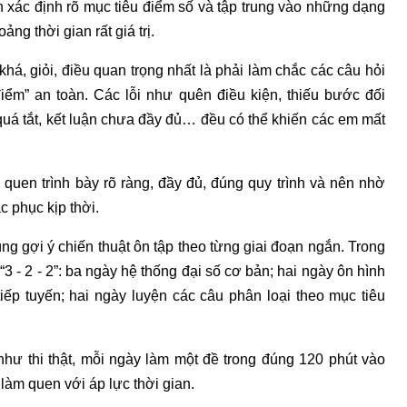
ần xác định rõ mục tiêu điểm số và tập trung vào những dạng
ng thời gian rất giá trị.
há, giỏi, điều quan trọng nhất là phải làm chắc các câu hỏi
iểm” an toàn. Các lỗi như quên điều kiện, thiếu bước đối
ày quá tắt, kết luận chưa đầy đủ… đều có thể khiến các em mất
ói quen trình bày rõ ràng, đầy đủ, đúng quy trình và nên nhờ
c phục kịp thời.
ng gợi ý chiến thuật ôn tập theo từng giai đoạn ngắn. Trong
3 - 2 - 2”: ba ngày hệ thống đại số cơ bản; hai ngày ôn hình
tiếp tuyến; hai ngày luyện các câu phân loại theo mục tiêu
như thi thật, mỗi ngày làm một đề trong đúng 120 phút vào
 làm quen với áp lực thời gian.