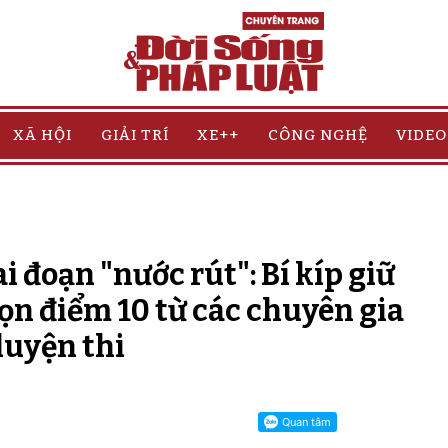
XÃ HỘI
GIẢI TRÍ
XE++
CÔNG NGHỆ
VIDEO
ai đoạn "nước rút": Bí kíp giữ
rọn điểm 10 từ các chuyên gia
luyện thi