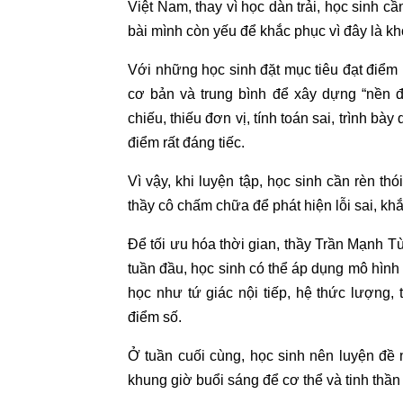
Việt Nam, thay vì học dàn trải, học sinh c
bài mình còn yếu để khắc phục vì đây là khoả
Với những học sinh đặt mục tiêu đạt điểm k
cơ bản và trung bình để xây dựng “nền đ
chiếu, thiếu đơn vị, tính toán sai, trình b
điểm rất đáng tiếc.
Vì vậy, khi luyện tập, học sinh cần rèn th
thầy cô chấm chữa để phát hiện lỗi sai, khắ
Để tối ưu hóa thời gian, thầy Trần Mạnh Tù
tuần đầu, học sinh có thể áp dụng mô hình “
học như tứ giác nội tiếp, hệ thức lượng, 
điểm số.
Ở tuần cuối cùng, học sinh nên luyện đề 
khung giờ buổi sáng để cơ thể và tinh thần