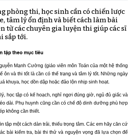
ng phòng thi, học sinh cần có chiến lược
ỏe, tâm lý ổn định và biết cách làm bài
 từ các chuyên gia luyện thi giúp các sĩ
i sắp tới.
n tập theo mục tiêu
 Nguyễn Mạnh Cường (giáo viên môn Toán của một hệ thống
ể ôn và thi tốt là cần có thể trạng và tâm lý tốt. Những ngày
 quá khuya, học dồn dập hoặc đảo lộn nhịp sinh hoạt.
lý, học tập có kế hoạch, nghỉ ngơi đúng giờ, ngủ đủ giấc và
i kéo dài. Phụ huynh cũng cần có chế độ dinh dưỡng phù hợp
ép không cần thiết.
n tập một cách dàn trải, thiếu trọng tâm. Các em hãy căn cứ
các bài kiểm tra, bài thi thử và nguyện vọng đã lựa chọn để