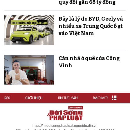
quy đổi gần 68 tỷ đồng
Đây là lý do BYD, Geely và
nhiều xe Trung Quốc ồ ạt
vào Việt Nam
Căn nhà ở quê của Công
Vinh
RSS
GIỚI THIỆU
TIN TỨC 24H
BÁO MỚI
https://m.doisongphapluat.nguoiduatin.vn