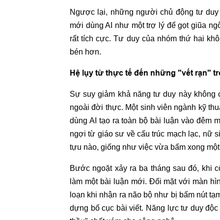
Ngược lại, những người chủ động tư duy 
mới dùng AI như một trợ lý để gọt giũa ng
rất tích cực. Tư duy của nhóm thứ hai kh
bén hơn.
Hệ lụy từ thực tế đến những "vết rạn" t
Sự suy giảm khả năng tư duy này không ch
ngoài đời thực. Một sinh viên ngành kỹ thu
dùng AI tạo ra toàn bộ bài luận vào đêm
ngợi từ giáo sư về cấu trúc mạch lạc, nữ 
tựu nào, giống như việc vừa bấm xong một p
Bước ngoặt xảy ra ba tháng sau đó, khi c
làm một bài luận mới. Đối mặt với màn hìn
loạn khi nhận ra não bộ như bị bấm nút tạ
dựng bố cục bài viết. Năng lực tư duy độc