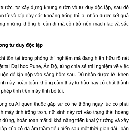
trước, tự xây dựng khung sườn và tư duy độc lập, sau đó
ôn từ và lấp đầy các khoảng trống thì lại nhận được kết quả
ông những không bị cùn đi mà còn trở nên mạch lạc và sắc
rong tư duy độc lập
ỉ tồn tại trong phòng thí nghiệm mà đang hiện hữu rõ nét
ật tại Đại học Pune, Ấn Độ, từng chia sẻ trải nghiệm về việc
 muộn để kịp nộp vào sáng hôm sau. Dù nhận được lời khen
sinh này hoàn toàn không cảm thấy tự hào hay có chút thành
hép tính trên máy tính bỏ túi.
ông cụ AI quen thuộc gặp sự cố hệ thống ngay lúc cô phải
h máy tính trống trơn, nữ sinh này rơi vào trạng thái hoảng
m dừng, hoàn toàn mất đi khả năng triển khai ý tưởng và xây
 lập của cô đã âm thầm tiêu biến sau một thời gian dài "bán