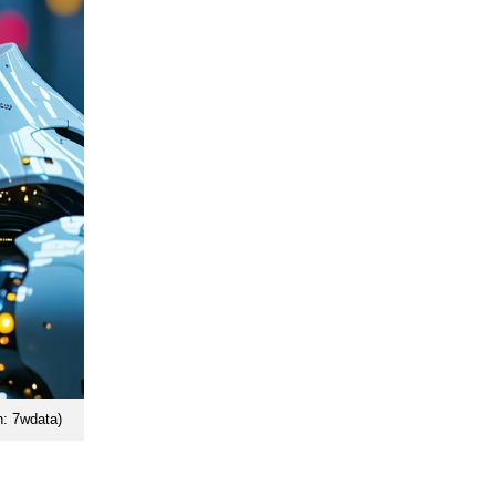
h: 7wdata)