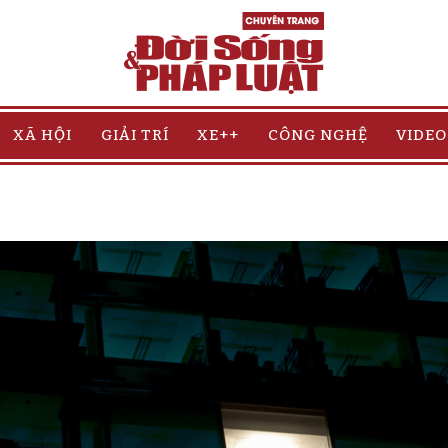
XÃ HỘI
GIẢI TRÍ
XE++
CÔNG NGHỆ
VIDEO