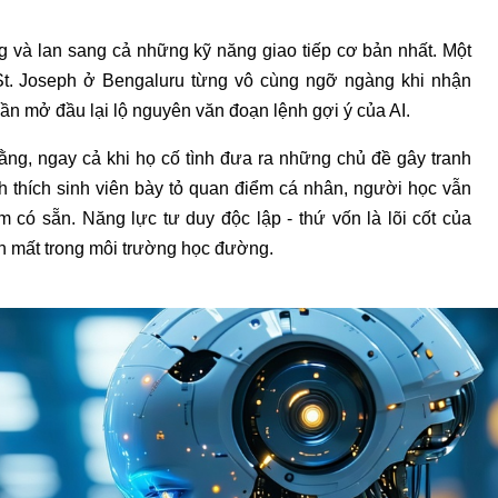
g và lan sang cả những kỹ năng giao tiếp cơ bản nhất. Một
 St. Joseph ở Bengaluru từng vô cùng ngỡ ngàng khi nhận
ần mở đầu lại lộ nguyên văn đoạn lệnh gợi ý của AI.
ằng, ngay cả khi họ cố tình đưa ra những chủ đề gây tranh
ch thích sinh viên bày tỏ quan điểm cá nhân, người học vẫn
 có sẵn. Năng lực tư duy độc lập - thứ vốn là lõi cốt của
n mất trong môi trường học đường.