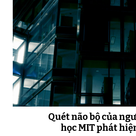
Quét não bộ của ngư
học MIT phát hiệ