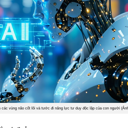
các vùng não cốt lõi và tước đi năng lực tư duy độc lập của con người (Ản