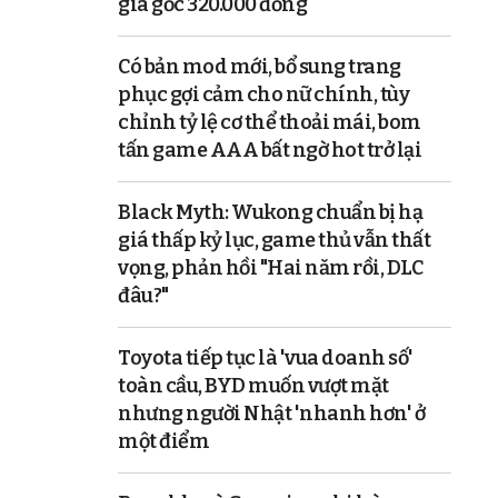
giá gốc 320.000 đồng
Có bản mod mới, bổ sung trang
phục gợi cảm cho nữ chính, tùy
chỉnh tỷ lệ cơ thể thoải mái, bom
tấn game AAA bất ngờ hot trở lại
Black Myth: Wukong chuẩn bị hạ
giá thấp kỷ lục, game thủ vẫn thất
vọng, phản hồi "Hai năm rồi, DLC
đâu?"
Toyota tiếp tục là 'vua doanh số'
toàn cầu, BYD muốn vượt mặt
nhưng người Nhật 'nhanh hơn' ở
một điểm