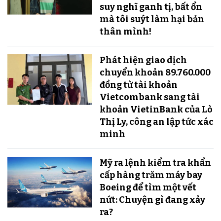
suy nghĩ ganh tị, bất ổn
mà tôi suýt làm hại bản
thân mình!
Phát hiện giao dịch
chuyển khoản 89.760.000
đồng từ tài khoản
Vietcombank sang tài
khoản VietinBank của Lò
Thị Ly, công an lập tức xác
minh
Mỹ ra lệnh kiểm tra khẩn
cấp hàng trăm máy bay
Boeing để tìm một vết
nứt: Chuyện gì đang xảy
ra?