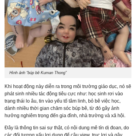
Hình ảnh “búp bê Kuman Thong”
Khi hoạt động này diễn ra trong môi trường giáo dục, nó sẽ
phát sinh nhiều tác động tiêu cực như: học sinh rơi vào
trạng thái lo âu, tin vào yếu tố tâm linh, bỏ bê việc học,
dành nhiều thời gian chăm sóc búp bê, từ đó gây ảnh
hưởng nghiêm trọng đến gia đình, nhà trường và xã hội.
Đây là thông tin sai sự thật, có nội dung mê tín dị đoan, do
các đối tượng xấu lợi dụng để câu view, trục lợi và gây