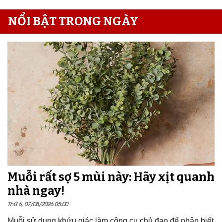
NỔI BẬT TRONG NGÀY
Muỗi rất sợ 5 mùi này: Hãy xịt quanh
nhà ngay!
Thứ 6, 07/08/2026 05:00
Muỗi sử dụng khứu giác làm công cụ chủ đạo để nhận biết