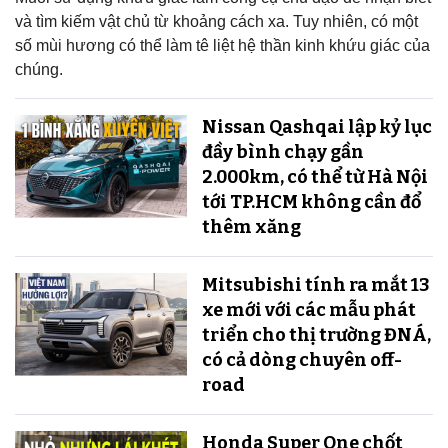
và tìm kiếm vật chủ từ khoảng cách xa. Tuy nhiên, có một
số mùi hương có thể làm tê liệt hệ thần kinh khứu giác của
chúng.
Nissan Qashqai lập kỷ lục
đầy bình chạy gần
2.000km, có thể từ Hà Nội
tới TP.HCM không cần đổ
thêm xăng
Mitsubishi tính ra mắt 13
xe mới với các mẫu phát
triển cho thị trường ĐNÁ,
có cả dòng chuyên off-
road
Honda Super One chốt