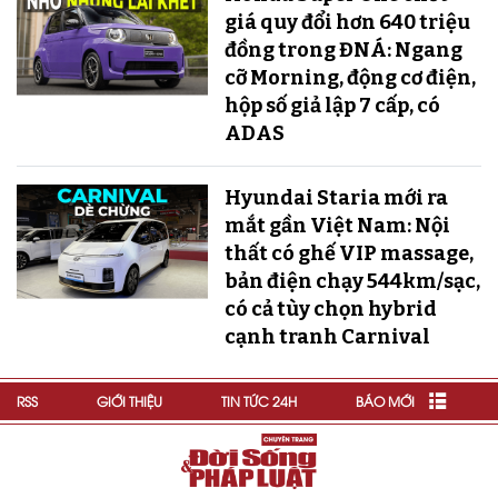
giá quy đổi hơn 640 triệu
đồng trong ĐNÁ: Ngang
cỡ Morning, động cơ điện,
hộp số giả lập 7 cấp, có
ADAS
Hyundai Staria mới ra
mắt gần Việt Nam: Nội
thất có ghế VIP massage,
bản điện chạy 544km/sạc,
có cả tùy chọn hybrid
cạnh tranh Carnival
RSS
GIỚI THIỆU
TIN TỨC 24H
BÁO MỚI