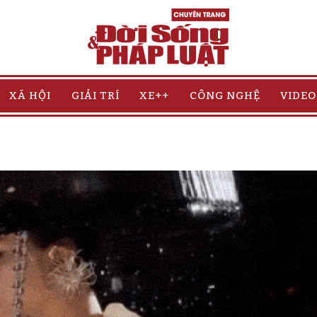
XÃ HỘI
GIẢI TRÍ
XE++
CÔNG NGHỆ
VIDEO