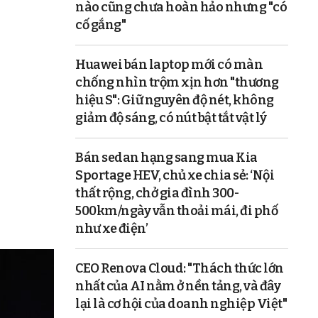
nào cũng chưa hoàn hảo nhưng "có
cố gắng"
Huawei bán laptop mới có màn
chống nhìn trộm xịn hơn "thương
hiệu S": Giữ nguyên độ nét, không
giảm độ sáng, có nút bật tắt vật lý
Bán sedan hạng sang mua Kia
Sportage HEV, chủ xe chia sẻ: ‘Nội
thất rộng, chở gia đình 300-
500km/ngày vẫn thoải mái, đi phố
như xe điện’
CEO Renova Cloud: "Thách thức lớn
nhất của AI nằm ở nền tảng, và đây
lại là cơ hội của doanh nghiệp Việt"