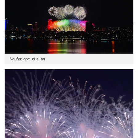
Nguồn: goc_cua_an