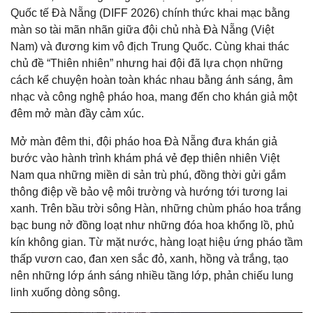
Quốc tế Đà Nẵng (DIFF 2026) chính thức khai mạc bằng
màn so tài mãn nhãn giữa đội chủ nhà Đà Nẵng (Việt
Nam) và đương kim vô địch Trung Quốc. Cùng khai thác
chủ đề “Thiên nhiên” nhưng hai đội đã lựa chọn những
cách kể chuyện hoàn toàn khác nhau bằng ánh sáng, âm
nhạc và công nghệ pháo hoa, mang đến cho khán giả một
đêm mở màn đầy cảm xúc.
Mở màn đêm thi, đội pháo hoa Đà Nẵng đưa khán giả
bước vào hành trình khám phá vẻ đẹp thiên nhiên Việt
Nam qua những miền di sản trù phú, đồng thời gửi gắm
thông điệp về bảo vệ môi trường và hướng tới tương lai
xanh. Trên bầu trời sông Hàn, những chùm pháo hoa trắng
bạc bung nở đồng loạt như những đóa hoa khổng lồ, phủ
kín không gian. Từ mặt nước, hàng loạt hiệu ứng pháo tầm
thấp vươn cao, đan xen sắc đỏ, xanh, hồng và trắng, tạo
nên những lớp ánh sáng nhiều tầng lớp, phản chiếu lung
linh xuống dòng sông.