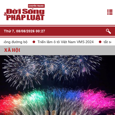
Thứ 7, 08/08/2026 00:27
ờng bộ
Triển lãm ô tô Việt Nam VMS 2024
tắt sóng 2G
XÃ HỘI