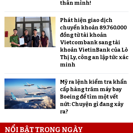
thân mình!
Phát hiện giao dịch
chuyển khoản 89.760.000
đồng từ tài khoản
Vietcombank sang tài
khoản VietinBank của Lò
Thị Ly, công an lập tức xác
minh
Mỹ ra lệnh kiểm tra khẩn
cấp hàng trăm máy bay
Boeing để tìm một vết
nứt: Chuyện gì đang xảy
ra?
NỔI BẬT TRONG NGÀY