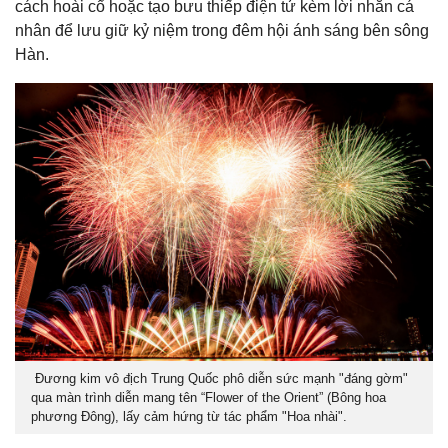
cách hoài cổ hoặc tạo bưu thiếp điện tử kèm lời nhắn cá
nhân để lưu giữ kỷ niệm trong đêm hội ánh sáng bên sông
Hàn.
Đương kim vô địch Trung Quốc phô diễn sức mạnh "đáng gờm"
qua màn trình diễn mang tên “Flower of the Orient” (Bông hoa
phương Đông), lấy cảm hứng từ tác phẩm "Hoa nhài".