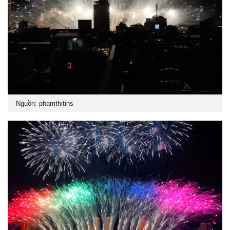
Nguồn: phamthitins