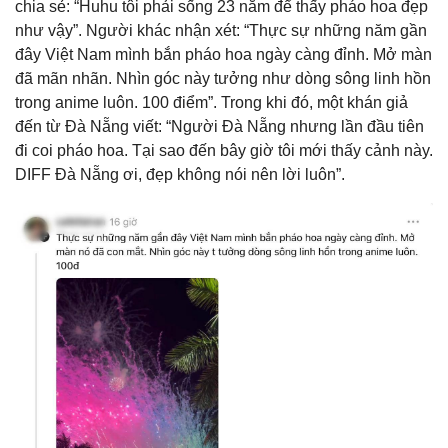
chia sẻ: “Huhu tôi phải sống 23 năm để thấy pháo hoa đẹp
như vậy”. Người khác nhận xét: “Thực sự những năm gần
đây Việt Nam mình bắn pháo hoa ngày càng đỉnh. Mở màn
đã mãn nhãn. Nhìn góc này tưởng như dòng sông linh hồn
trong anime luôn. 100 điểm”. Trong khi đó, một khán giả
đến từ Đà Nẵng viết: “Người Đà Nẵng nhưng lần đầu tiên
đi coi pháo hoa. Tại sao đến bây giờ tôi mới thấy cảnh này.
DIFF Đà Nẵng ơi, đẹp không nói nên lời luôn”.