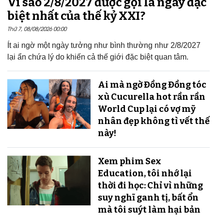
Vì sao 2/8/2027 được gọi là ngày đặc
biệt nhất của thế kỷ XXI?
Thứ 7, 08/08/2026 00:00
Ít ai ngờ một ngày tưởng như bình thường như 2/8/2027
lại ẩn chứa lý do khiến cả thế giới đặc biệt quan tâm.
Ai mà ngờ Đồng Đồng tóc
xù Cucurella hot rần rần
World Cup lại có vợ mỹ
nhân đẹp không tì vết thế
này!
Xem phim Sex
Education, tôi nhớ lại
thời đi học: Chỉ vì những
suy nghĩ ganh tị, bất ổn
mà tôi suýt làm hại bản