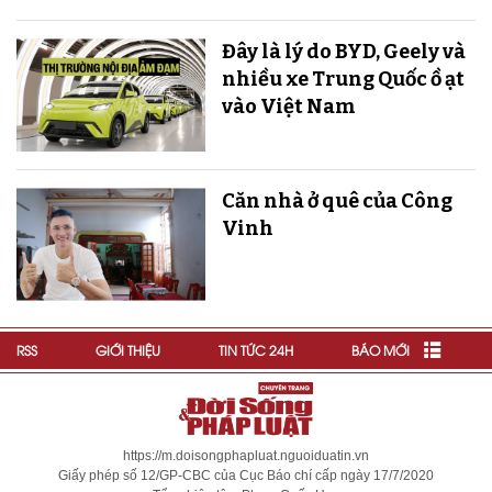
Đây là lý do BYD, Geely và
nhiều xe Trung Quốc ồ ạt
vào Việt Nam
Căn nhà ở quê của Công
Vinh
RSS
GIỚI THIỆU
TIN TỨC 24H
BÁO MỚI
https://m.doisongphapluat.nguoiduatin.vn
Giấy phép số 12/GP-CBC của Cục Báo chí cấp ngày 17/7/2020