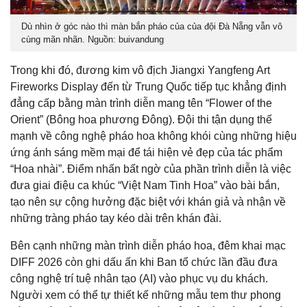
Dù nhìn ở góc nào thì màn bắn pháo của của đội Đà Nẵng vẫn vô
cùng mãn nhãn. Nguồn: buivandung
Trong khi đó, đương kim vô địch Jiangxi Yangfeng Art
Fireworks Display đến từ Trung Quốc tiếp tục khẳng định
đẳng cấp bằng màn trình diễn mang tên “Flower of the
Orient” (Bông hoa phương Đông). Đội thi tận dụng thế
mạnh về công nghệ pháo hoa không khói cùng những hiệu
ứng ánh sáng mềm mại để tái hiện vẻ đẹp của tác phẩm
“Hoa nhài”. Điểm nhấn bất ngờ của phần trình diễn là việc
đưa giai điệu ca khúc “Việt Nam Tinh Hoa” vào bài bắn,
tạo nên sự cộng hưởng đặc biệt với khán giả và nhận về
những tràng pháo tay kéo dài trên khán đài.
Bên cạnh những màn trình diễn pháo hoa, đêm khai mạc
DIFF 2026 còn ghi dấu ấn khi Ban tổ chức lần đầu đưa
công nghệ trí tuệ nhân tạo (AI) vào phục vụ du khách.
Người xem có thể tự thiết kế những mẫu tem thư phong