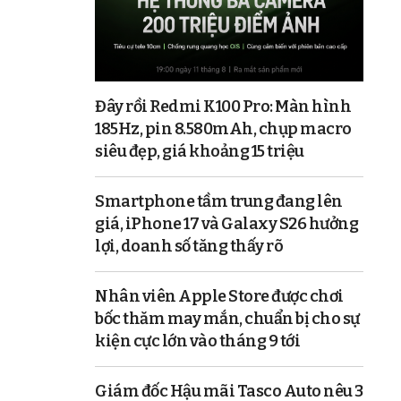
Đây rồi Redmi K100 Pro: Màn hình
185Hz, pin 8.580mAh, chụp macro
siêu đẹp, giá khoảng 15 triệu
Smartphone tầm trung đang lên
giá, iPhone 17 và Galaxy S26 hưởng
lợi, doanh số tăng thấy rõ
Nhân viên Apple Store được chơi
bốc thăm may mắn, chuẩn bị cho sự
kiện cực lớn vào tháng 9 tới
Giám đốc Hậu mãi Tasco Auto nêu 3