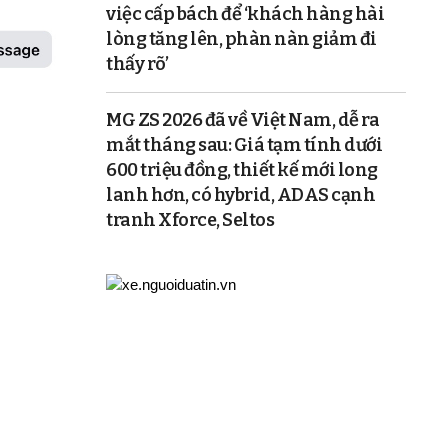
việc cấp bách để ‘khách hàng hài
lòng tăng lên, phàn nàn giảm đi
thấy rõ’
MG ZS 2026 đã về Việt Nam, dễ ra
mắt tháng sau: Giá tạm tính dưới
600 triệu đồng, thiết kế mới long
lanh hơn, có hybrid, ADAS cạnh
tranh Xforce, Seltos