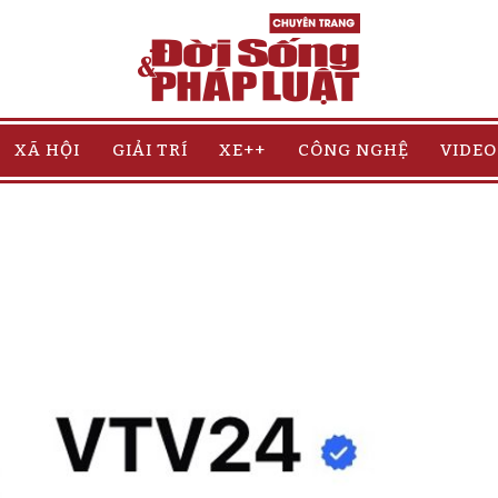
XÃ HỘI
GIẢI TRÍ
XE++
CÔNG NGHỆ
VIDEO