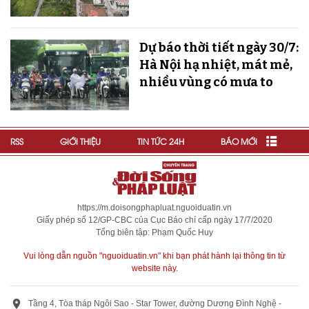
Dự báo thời tiết ngày 30/7:
Hà Nội hạ nhiệt, mát mẻ,
nhiều vùng có mưa to
RSS
GIỚI THIỆU
TIN TỨC 24H
BÁO MỚI
https://m.doisongphapluat.nguoiduatin.vn
Giấy phép số 12/GP-CBC của Cục Báo chí cấp ngày 17/7/2020
Tổng biên tập: Phạm Quốc Huy
Vui lòng dẫn nguồn "nguoiduatin.vn" khi bạn phát hành lại thông tin từ
website này.
Tầng 4, Tòa tháp Ngôi Sao - Star Tower, đường Dương Đình Nghệ -