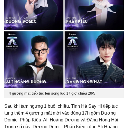
4 gương mặt tiếp tục lên sóng lúc 17 giờ chiều 28/5
Sau khi tạm ngưng 1 buổi chiều, Tinh Hà Say Hi tiếp tục
tung thêm 4 gương mặt mới vào đúng 17h gồm Dương
Domic, Pháp Kiều, Ali Hoàng Dương và Đặng Hồng Hải.
Trong số này, Dương Domic, Pháp Kiều cùng Ali Hoàng