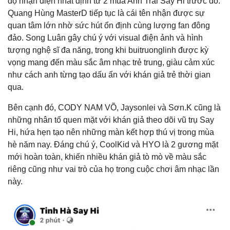
độ nhận diện nhất định từ 2 mùa Anh Trai Say Hi trước đó.
Quang Hùng MasterD tiếp tục là cái tên nhận được sự
quan tâm lớn nhờ sức hút ổn định cùng lượng fan đông
đảo. Song Luân gây chú ý với visual điện ảnh và hình
tượng nghệ sĩ đa năng, trong khi buitruonglinh được kỳ
vọng mang đến màu sắc âm nhạc trẻ trung, giàu cảm xúc
như cách anh từng tạo dấu ấn với khán giả trẻ thời gian
qua.
Bên cạnh đó, CODY NAM VÕ, Jaysonlei và Sơn.K cũng là
những nhân tố quen mặt với khán giả theo dõi vũ trụ Say
Hi, hứa hẹn tạo nên những màn kết hợp thú vị trong mùa
hè năm nay. Đáng chú ý, CoolKid và HYO là 2 gương mặt
mới hoàn toàn, khiến nhiều khán giả tò mò về màu sắc
riêng cũng như vai trò của họ trong cuộc chơi âm nhạc lần
này.