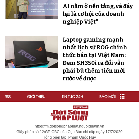
AI nằm ở nền tảng, và đây
lại là cơ hội của doanh
nghiệp Việt"
Laptop gaming mạnh
nhất lịch sử ROG chính
thức bán tại Việt Nam:
Đem SH350i ra đổi vẫn
phải bù thêm tiền mới
rước về được
RSS
GIỚI THIỆU
TIN TỨC 24H
BÁO MỚI
https://m.doisongphapluat.nguoiduatin.vn
Giấy phép số 12/GP-CBC của Cục Báo chí cấp ngày 17/7/2020
Tổng biên tập: Phạm Quốc Huy