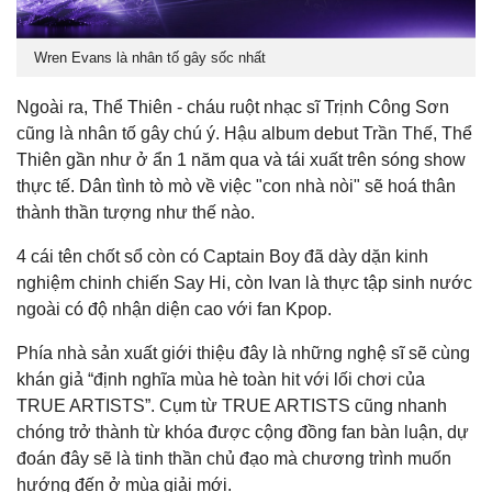
Wren Evans là nhân tố gây sốc nhất
Ngoài ra, Thể Thiên - cháu ruột nhạc sĩ Trịnh Công Sơn
cũng là nhân tố gây chú ý. Hậu album debut Trần Thế, Thể
Thiên gần như ở ẩn 1 năm qua và tái xuất trên sóng show
thực tế. Dân tình tò mò về việc "con nhà nòi" sẽ hoá thân
thành thần tượng như thế nào.
4 cái tên chốt sổ còn có Captain Boy đã dày dặn kinh
nghiệm chinh chiến Say Hi, còn Ivan là thực tập sinh nước
ngoài có độ nhận diện cao với fan Kpop.
Phía nhà sản xuất giới thiệu đây là những nghệ sĩ sẽ cùng
khán giả “định nghĩa mùa hè toàn hit với lối chơi của
TRUE ARTISTS”. Cụm từ TRUE ARTISTS cũng nhanh
chóng trở thành từ khóa được cộng đồng fan bàn luận, dự
đoán đây sẽ là tinh thần chủ đạo mà chương trình muốn
hướng đến ở mùa giải mới.