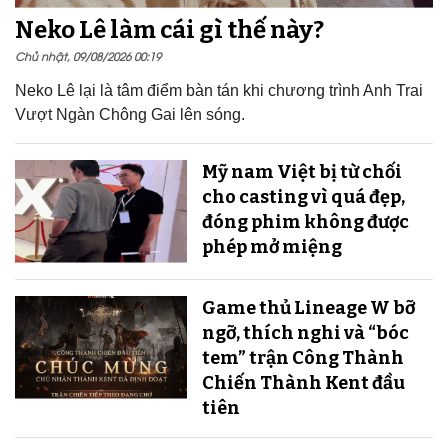
Neko Lê làm cái gì thế này?
Chủ nhật, 09/08/2026 00:19
Neko Lê lại là tâm điểm bàn tán khi chương trình Anh Trai
Vượt Ngàn Chông Gai lên sóng.
Mỹ nam Việt bị từ chối
cho casting vì quá đẹp,
đóng phim không được
phép mở miệng
Game thủ Lineage W bỡ
ngỡ, thích nghi và “bóc
tem” trận Công Thành
Chiến Thành Kent đầu
tiên