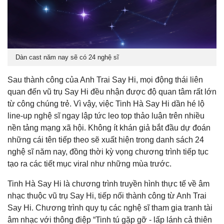
Dàn cast năm nay sẽ có 24 nghệ sĩ
Sau thành công của Anh Trai Say Hi, mọi động thái liên
quan đến vũ trụ Say Hi đều nhận được độ quan tâm rất lớn
từ công chúng trẻ. Vì vậy, việc Tinh Hà Say Hi dần hé lộ
line-up nghệ sĩ ngay lập tức leo top thảo luận trên nhiều
nền tảng mạng xã hội. Không ít khán giả bắt đầu dự đoán
những cái tên tiếp theo sẽ xuất hiện trong danh sách 24
nghệ sĩ năm nay, đồng thời kỳ vọng chương trình tiếp tục
tạo ra các tiết mục viral như những mùa trước.
Tinh Hà Say Hi là chương trình truyền hình thực tế về âm
nhạc thuộc vũ trụ Say Hi, tiếp nối thành công từ Anh Trai
Say Hi. Chương trình quy tụ các nghệ sĩ tham gia tranh tài
âm nhạc với thông điệp “Tinh tú gặp gỡ - lấp lánh cả thiên