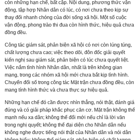
còn những hạn chế, bất cập. Nội dung, phương thức vận
động, tập hợp Nhân dân có lúc, có nơi chưa theo kịp sự
thay đổi nhanh chóng của đời sống xã hội. Một số cuộc
vận động, phong trào thi đua còn hình thức, hiệu quả chưa
đồng đều.
Công tác giám sát, phản biện xã hội có nơi còn lúng túng,
chất lượng chưa cao; việc theo dõi, đôn đốc giải quyết
kiến nghị sau giám sát, phản biện có lúc chưa quyết liệt.
Việc nắm tình hình Nhân dân, nhất là trên không gian
mạng, trong các nhóm xã hội mới chưa bắt kịp tình hình.
Chuyển đổi số trong công tác Mặt trận chưa đồng đều, còn
mang tính hình thức và chưa thực sự hiệu quả.
Những hạn chế đó cần được nhìn thẳng, nói thật, đánh giá
đúng và có giải pháp khắc phục căn cơ. Mặt trận không thể
mạnh nếu xa dân; không thể đổi mới nếu chỉ là lời văn
trong nghị quyết; không thể đại diện cho Nhân dân nếu
không nghe được tiếng nói thật của Nhân dân và nói dân
không hiểu; không thể giám sát, phản biện có chất lượng