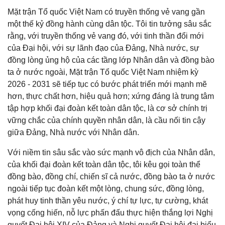
Mặt trận Tổ quốc Việt Nam có truyền thống vẻ vang gần
một thế kỷ đồng hành cùng dân tộc. Tôi tin tưởng sâu sắc
rằng, với truyền thống vẻ vang đó, với tinh thần đổi mới
của Đại hội, với sự lãnh đạo của Đảng, Nhà nước, sự
đồng lòng ủng hộ của các tầng lớp Nhân dân và đồng bào
ta ở nước ngoài, Mặt trận Tổ quốc Việt Nam nhiệm kỳ
2026 - 2031 sẽ tiếp tục có bước phát triển mới mạnh mẽ
hơn, thực chất hơn, hiệu quả hơn; xứng đáng là trung tâm
tập hợp khối đại đoàn kết toàn dân tộc, là cơ sở chính trị
vững chắc của chính quyền nhân dân, là cầu nối tin cậy
giữa Đảng, Nhà nước với Nhân dân.
Với niềm tin sâu sắc vào sức mạnh vô địch của Nhân dân,
của khối đại đoàn kết toàn dân tộc, tôi kêu gọi toàn thể
đồng bào, đồng chí, chiến sĩ cả nước, đồng bào ta ở nước
ngoài tiếp tục đoàn kết một lòng, chung sức, đồng lòng,
phát huy tinh thần yêu nước, ý chí tự lực, tự cường, khát
vọng cống hiến, nỗ lực phấn đấu thực hiện thắng lợi Nghị
quyết Đại hội XIV của Đảng và Nghị quyết Đại hội đại biểu