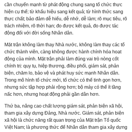
cần chuyển mạnh từ phát động chung sang tổ chức thực
hiện cụ thể; từ khẩu hiệu sang kết quả; từ hình thức sang
thực chất; bảo đảm dễ hiểu, dễ nhớ, dễ làm; rõ mục tiêu, rõ
trách nhiệm, rõ thời hạn; đo được kết quả, đo được tác
động đối với đời sống Nhân dân.
Mặt trận không làm thay Nhà nước, không làm thay các tổ
chức thành viên, càng không được hành chính hóa hoạt
động của mình. Mặt trận phải làm đúng vai trò nòng cốt
chính trị: quy tụ, hiệp thương, điều phối, giám sát, phản
biện, chăm lo, bảo vệ và phát huy sức mạnh Nhân dân.
Trong mô hình tổ chức mới, tổ chức có thể tinh gọn hơn,
nhưng sức tập hợp phải rộng hơn; bộ máy có thể ít tầng
nấc hơn, nhưng hoạt động phải gần dân hơn.
Thứ ba, nâng cao chất lượng giám sát, phản biện xã hội,
tham gia xây dựng Đảng, Nhà nước. Giám sát, phản biện
xã hội là chức năng rất quan trọng của Mặt trận Tổ quốc
Việt Nam; là phương thức để Nhân dân tham gia xây dựng