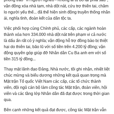
vận động xóa nhà tạm, nhà dột nát, cứu trợ thiên tai, chăm
lo người yếu thế... đã thể hiện sinh động truyền thống nhân
ái, nghĩa tình, đoàn kết của dân tộc ta.
Việc phối hợp cùng Chính phủ, các cấp, các ngành hoàn
thành xóa hơn 334.000 nhà dột nát trên phạm vi cả nước
là dấu ấn rất có ý nghĩa; vận động hỗ trợ đồng bào bị thiệt
hại do thiên tai, bão lũ với số tiền trên 4.200 tỷ đồng; vận
động quyên góp giúp đỡ Nhân dân Cu Ba anh em với số
tiền 315 tỷ đồng...
Thay mặt lãnh đạo Đảng, Nhà nước, tôi ghi nhận, nhiệt liệt
chúc mừng và biểu dương những kết quả quan trọng mà
Mặt trận Tổ quốc Việt Nam các cấp, các tổ chức thành
viên, đội ngũ cán bộ làm công tác Mặt trận, đoàn viên, hội
viên và các tầng lớp Nhân dân đã đạt được trong thời gian
qua.
Bên cạnh những kết quả đạt được, công tác Mặt trận vẫn