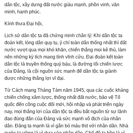
dân tộc, xây dựng đất nước giàu mạnh, phồn vinh, văn
minh, hạnh phúc.
Kính thưa Đại hội,
Lịch sử dân tộc ta đã chứng minh chân lý: Khi dân tộc ta
đoàn kết, lòng dân quy tụ, ý chí toàn dân thống nhất thì đất
nước vượt qua mọi khó khăn, chiến thắng mọi kẻ thù, làm
nên những kỳ tích mang tính vĩnh cửu. Đại đoàn kết toàn
dân tộc là truyền thống quý báu, là đường lối chiến lược
của Đảng, là cội nguồn sức mạnh để dân tộc ta giành
được những thắng lợi vĩ đại.
Từ Cách mạng Tháng Tám năm 1945, qua các cuộc kháng
chiến chống xâm lược, thống nhất đất nước, bảo vệ Tổ
quốc đến công cuộc đổi mới, hội nhập và phát triển ngày
nay, mọi thắng lợi của dân tộc ta đều bắt nguồn từ sự lãnh
đạo đúng đắn của Đảng và sức mạnh vô địch của nhân
dân. Đảng ta mạnh là vì gắn bó máu thịt với nhân dân. Nhà
nước ta vững là vì dựa vào nhân dân. Chế độ ta bền là vì