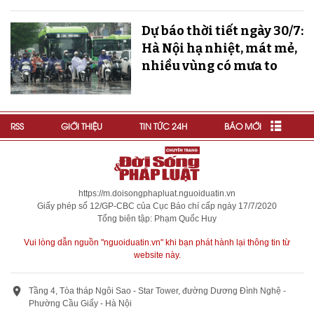
Dự báo thời tiết ngày 30/7:
Hà Nội hạ nhiệt, mát mẻ,
nhiều vùng có mưa to
RSS
GIỚI THIỆU
TIN TỨC 24H
BÁO MỚI
https://m.doisongphapluat.nguoiduatin.vn
Giấy phép số 12/GP-CBC của Cục Báo chí cấp ngày 17/7/2020
Tổng biên tập: Phạm Quốc Huy
Vui lòng dẫn nguồn "nguoiduatin.vn" khi bạn phát hành lại thông tin từ
website này.
Tầng 4, Tòa tháp Ngôi Sao - Star Tower, đường Dương Đình Nghệ -
Phường Cầu Giấy - Hà Nội