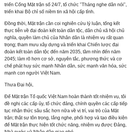
triển Cổng Mặt trận số 24/7, tổ chức "Tháng nghe dân nói",
triển khai Bộ chỉ số niềm tin xã hội cấp tỉnh.
Đồng thời, Mặt trận cần coi nghiên cứu lý luận, tổng kết
thực tiễn về đại đoàn kết toàn dân tộc, dân chủ xã hội chủ
nghĩa, quyền làm chủ của Nhân dân là nhiệm vụ rất quan
trọng; tham mưu xây dựng và triển khai Chiến lược đại
đoàn kết toàn dân tộc đến năm 2035, tầm nhìn đến năm
2045; làm rõ hơn cơ sở, nguyên tắc, phương thức và cơ
chế phát huy sức mạnh Nhân dân, sức mạnh văn hóa, sức
mạnh con người Việt Nam.
Thưa Đại hội,
Để Mặt trận Tổ quốc Việt Nam hoàn thành tốt nhiệm vụ, tôi
đề nghị các cấp ủy, tổ chức đảng, chính quyền các cấp tiếp
tục nhận thức sâu sắc hơn nữa về vị trí, vai trò của Mặt
trận; thật sự tôn trọng, lắng nghe, phối hợp và tạo điều kiện
để Mặt trận thực hiện tốt chức năng, nhiệm vụ được Đảng,
Nhà nước và Nhân dân giao phó.