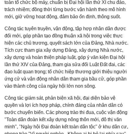
toàn tổ chức bộ máy, chuẩn bị Đại hội lần thứ XI chu đáo,
trách nhiệm; đồng thời từng bước vận hành theo mô hình
mới, giữ vững hoạt động, đảm bảo ổn định, thông suốt.
Công tác tuyên truyền, vận động, tập hợp nhân dân được
đổi mới, góp phần tạo đồng thuận xã hội trong việc thực
hiện các chủ trương, quyết sách lớn của Đảng, Nhà nước.
Tích cực tham gia xây dựng Đảng, xây dựng Nhà nước,
xây dựng và hoàn thiện pháp luật, góp ý văn kiện Đại hội
lần thứ XIV của Đảng, tham gia sửa đổi Luật Đất đai, các
đạo luật quan trọng; tổ chức hiệp thương giới thiệu người
ứng cử và vận động nhân dân tham gia bầu cử, góp phần
vào thành công của ngày hội lớn non sông.
Công tác giám sát, phản biện xã hội, đại diện bảo vệ
quyền và lợi ích hợp pháp, chính đáng của nhân dân có
bước chuyển biến. Các phong trào thi đua, cuộc vận động
"Toàn dân đoàn kết xây dựng nông thôn mới, đô thị văn
minh", "Ngày hội Đại đoàn kết toàn dân tộc" ở khu dân cư,
phong trào "Vì người nghèo - Không ai bị bỏ lại phía sau",