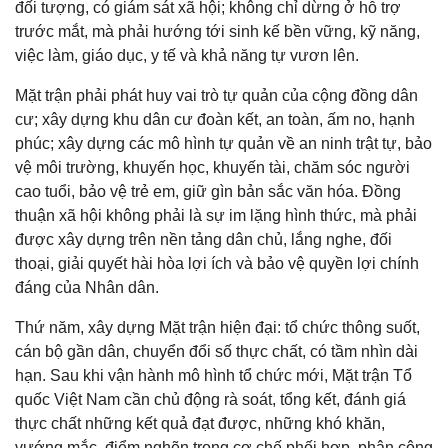
đối tượng, có giám sát xã hội; không chỉ dừng ở hỗ trợ
trước mắt, mà phải hướng tới sinh kế bền vững, kỹ năng,
việc làm, giáo dục, y tế và khả năng tự vươn lên.
Mặt trận phải phát huy vai trò tự quản của cộng đồng dân
cư; xây dựng khu dân cư đoàn kết, an toàn, ấm no, hạnh
phúc; xây dựng các mô hình tự quản về an ninh trật tự, bảo
vệ môi trường, khuyến học, khuyến tài, chăm sóc người
cao tuổi, bảo vệ trẻ em, giữ gìn bản sắc văn hóa. Đồng
thuận xã hội không phải là sự im lặng hình thức, mà phải
được xây dựng trên nền tảng dân chủ, lắng nghe, đối
thoại, giải quyết hài hòa lợi ích và bảo vệ quyền lợi chính
đáng của Nhân dân.
Thứ năm, xây dựng Mặt trận hiện đại: tổ chức thông suốt,
cán bộ gần dân, chuyển đổi số thực chất, có tầm nhìn dài
hạn. Sau khi vận hành mô hình tổ chức mới, Mặt trận Tổ
quốc Việt Nam cần chủ động rà soát, tổng kết, đánh giá
thực chất những kết quả đạt được, những khó khăn,
vướng mắc, điểm nghẽn trong cơ chế phối hợp, phân công