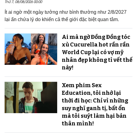
Thứ 7, 08/08/2026 00:00
Ít ai ngờ một ngày tưởng như bình thường như 2/8/2027
lại ẩn chứa lý do khiến cả thế giới đặc biệt quan tâm.
Ai mà ngờ Đồng Đồng tóc
xù Cucurella hot rần rần
World Cup lại có vợ mỹ
nhân đẹp không tì vết thế
này!
Xem phim Sex
Education, tôi nhớ lại
thời đi học: Chỉ vì những
suy nghĩ ganh tị, bất ổn
mà tôi suýt làm hại bản
thân mình!