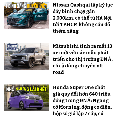
Nissan Qashqai lập kỷ lục
đầy bình chạy gần
2.000km, có thể từ Hà Nội
tới TP.HCM không cần đổ
thêm xăng
Mitsubishi tính ra mắt 13
xe mới với các mẫu phát
triển cho thị trường ĐNÁ,
có cả dòng chuyên off-
road
Honda Super One chốt
giá quy đổi hơn 640 triệu
đồng trong ĐNÁ: Ngang
cỡ Morning, động cơ điện,
hộp số giả lập 7 cấp, có