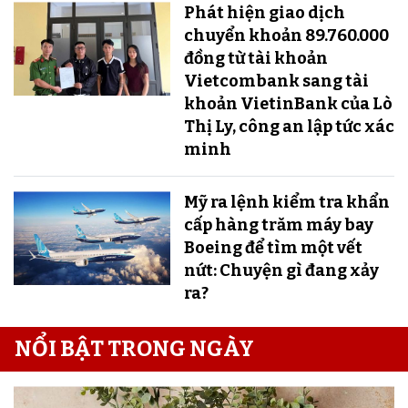
Phát hiện giao dịch
chuyển khoản 89.760.000
đồng từ tài khoản
Vietcombank sang tài
khoản VietinBank của Lò
Thị Ly, công an lập tức xác
minh
Mỹ ra lệnh kiểm tra khẩn
cấp hàng trăm máy bay
Boeing để tìm một vết
nứt: Chuyện gì đang xảy
ra?
NỔI BẬT TRONG NGÀY