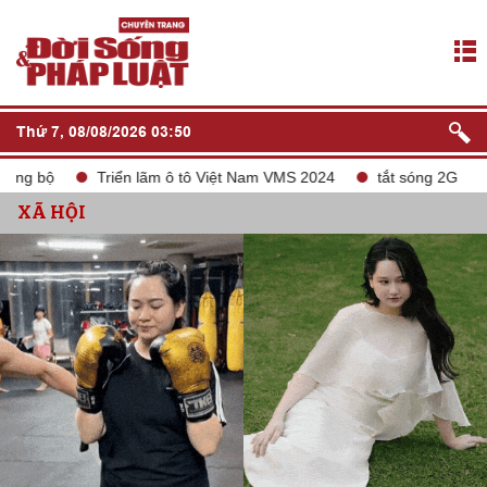
Thứ 7, 08/08/2026 03:50
riển lãm ô tô Việt Nam VMS 2024
tắt sóng 2G
Liên doanh Ch
XÃ HỘI