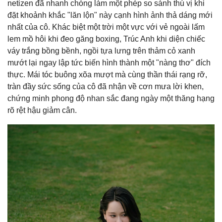
netizen đã nhanh chóng làm một phép so sánh thú vị khi
đặt khoảnh khắc "lăn lộn" này cạnh hình ảnh thả dáng mới
nhất của cô. Khác biệt một trời một vực với vẻ ngoài lấm
lem mồ hôi khi đeo găng boxing, Trúc Anh khi diện chiếc
váy trắng bồng bềnh, ngồi tựa lưng trên thảm cỏ xanh
mướt lại ngay lập tức biến hình thành một "nàng thơ" đích
thực. Mái tóc buông xõa mượt mà cùng thần thái rạng rỡ,
tràn đầy sức sống của cô đã nhận về cơn mưa lời khen,
chứng minh phong độ nhan sắc đang ngày một thăng hạng
rõ rệt hậu giảm cân.