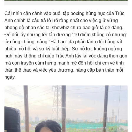
Cái nhìn cận cảnh vào buổi tập boxing hùng hục của Trúc
Anh chính là câu trả lời rõ ràng nhất cho việc giữ vững
phong độ nhan sắc tại showbiz chưa bao giờ là dễ dàng.
Để đổi lấy những lời tán dương "10 điểm không có nhưng"
từ công chúng, nàng "Hà Lan" đã phải đánh đổi bằng rất
nhiều mồ hôi và sự kỷ luật thép. Sự nỗ lực không ngừng
nghỉ này không chỉ giúp Trúc Anh lấy lại vóc dáng thon gọn
mà còn truyền cảm hứng mạnh mẽ đến hội chị em về tinh
thần thể thao và việc yêu thương, nâng cấp bản thân mỗi
ngày.