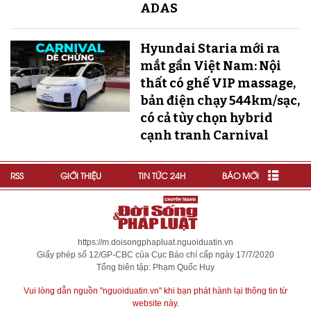
ADAS
Hyundai Staria mới ra
mắt gần Việt Nam: Nội
thất có ghế VIP massage,
bản điện chạy 544km/sạc,
có cả tùy chọn hybrid
cạnh tranh Carnival
RSS
GIỚI THIỆU
TIN TỨC 24H
BÁO MỚI
https://m.doisongphapluat.nguoiduatin.vn
Giấy phép số 12/GP-CBC của Cục Báo chí cấp ngày 17/7/2020
Tổng biên tập: Phạm Quốc Huy
Vui lòng dẫn nguồn "nguoiduatin.vn" khi bạn phát hành lại thông tin từ
website này.