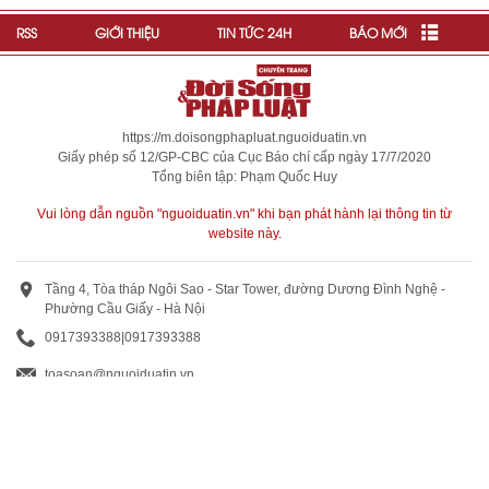
RSS
GIỚI THIỆU
TIN TỨC 24H
BÁO MỚI
https://m.doisongphapluat.nguoiduatin.vn
Giấy phép số 12/GP-CBC của Cục Báo chí cấp ngày 17/7/2020
Tổng biên tập: Phạm Quốc Huy
Vui lòng dẫn nguồn "nguoiduatin.vn" khi bạn phát hành lại thông tin từ
website này.
Tầng 4, Tòa tháp Ngôi Sao - Star Tower, đường Dương Đình Nghệ -
Phường Cầu Giấy - Hà Nội
0917393388
|
0917393388
toasoan@nguoiduatin.vn
BÁO GIÁ QUẢNG CÁO
Truyền thông và quảng cáo : 0824 799 799