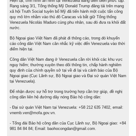
Hiện tại, tình hình an ninh tại Venezuela đang diễn biến phức tạp.
Rạng sáng 3/1, Tổng thống Mỹ Donald Trump đăng tải trên mạng
xã hội Truth Social tuyên bố Mỹ đã tiến hành một cuộc tấn công
quy mô lớn nhằm vào thủ đô Caracas và bắt giữ Tổng thống
Venezuela Nicolás Maduro cùng phu nhân, sau đó đưa ra khỏi đất
nước.
Bộ Ngoại giao Việt Nam đã phát đi thông cáo, trong đó khuyến
cáo công dân Việt Nam cân nhắc kỹ việc đến Venezuela vào thời
điểm hiện tại.
Công dân Việt Nam đang ở Venezuela cần rời khỏi các khu vực
nguy hiểm; thường xuyên theo dõi thông tin, chấp hành nghiêm
quy định của chính quyền sở tại về đi lại và cảnh báo của Bộ
Ngoại giao (Cục Lãnh sự, Bộ Ngoại giao và Đại sứ quán Việt Nam
tại Venezuela).
Để nhận được sự hỗ trợ trong trường hợp cần trợ giúp, đề nghị
công dân liên hệ đường dây nóng Bảo hộ công dân:
- Đại sứ quán Việt Nam tại Venezuela: +58 212 635 7402, email:
vnemb.ven@mofa.gov.vn.
- Tổng đài Bảo hộ công dân của Cục Lãnh sự, Bộ Ngoại giao: +84
981 84 84 84; Email: baohocongdan@gmail.com.