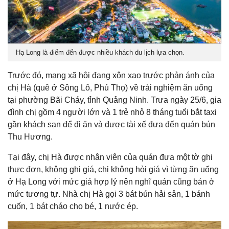
Hạ Long là điểm đến được nhiều khách du lịch lựa chọn.
Trước đó, mạng xã hội đang xôn xao trước phản ánh của
chị Hà (quê ở Sông Lô, Phú Thọ) về trải nghiệm ăn uống
tại phường Bãi Cháy, tỉnh Quảng Ninh. Trưa ngày 25/6, gia
đình chị gồm 4 người lớn và 1 trẻ nhỏ 8 tháng tuổi bắt taxi
gần khách sạn để đi ăn và được tài xế đưa đến quán bún
Thu Hương.
Tại đây, chị Hà được nhân viên của quán đưa một tờ ghi
thực đơn, không ghi giá, chị không hỏi giá vì từng ăn uống
ở Hạ Long với mức giá hợp lý nên nghĩ quán cũng bán ở
mức tương tự. Nhà chị Hà gọi 3 bát bún hải sản, 1 bánh
cuốn, 1 bát cháo cho bé, 1 nước ép.