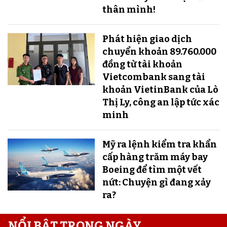
thân mình!
Phát hiện giao dịch
chuyển khoản 89.760.000
đồng từ tài khoản
Vietcombank sang tài
khoản VietinBank của Lò
Thị Ly, công an lập tức xác
minh
Mỹ ra lệnh kiểm tra khẩn
cấp hàng trăm máy bay
Boeing để tìm một vết
nứt: Chuyện gì đang xảy
ra?
NỔI BẬT TRONG NGÀY