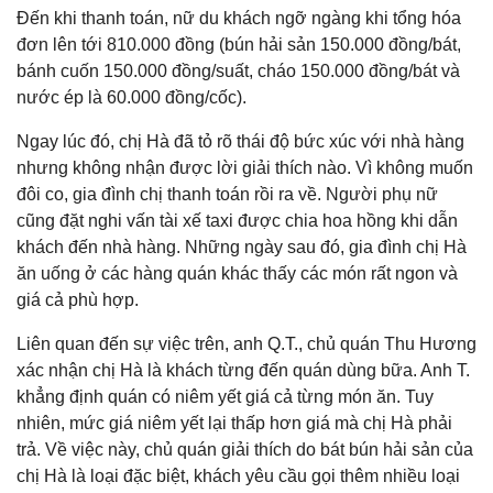
Đến khi thanh toán, nữ du khách ngỡ ngàng khi tổng hóa
đơn lên tới 810.000 đồng (bún hải sản 150.000 đồng/bát,
bánh cuốn 150.000 đồng/suất, cháo 150.000 đồng/bát và
nước ép là 60.000 đồng/cốc).
Ngay lúc đó, chị Hà đã tỏ rõ thái độ bức xúc với nhà hàng
nhưng không nhận được lời giải thích nào. Vì không muốn
đôi co, gia đình chị thanh toán rồi ra về. Người phụ nữ
cũng đặt nghi vấn tài xế taxi được chia hoa hồng khi dẫn
khách đến nhà hàng. Những ngày sau đó, gia đình chị Hà
ăn uống ở các hàng quán khác thấy các món rất ngon và
giá cả phù hợp.
Liên quan đến sự việc trên, anh Q.T., chủ quán Thu Hương
xác nhận chị Hà là khách từng đến quán dùng bữa. Anh T.
khẳng định quán có niêm yết giá cả từng món ăn. Tuy
nhiên, mức giá niêm yết lại thấp hơn giá mà chị Hà phải
trả. Về việc này, chủ quán giải thích do bát bún hải sản của
chị Hà là loại đặc biệt, khách yêu cầu gọi thêm nhiều loại