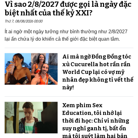
Vì sao 2/8/2027 được gọi là ngày đặc
biệt nhất của thế kỷ XXI?
Thứ 7, 08/08/2026 00:00
Ít ai ngờ một ngày tưởng như bình thường như 2/8/2027
lại ẩn chứa lý do khiến cả thế giới đặc biệt quan tâm.
Ai mà ngờ Đồng Đồng tóc
xù Cucurella hot rần rần
World Cup lại có vợ mỹ
nhân đẹp không tì vết thế
này!
Xem phim Sex
Education, tôi nhớ lại
thời đi học: Chỉ vì những
suy nghĩ ganh tị, bất ổn
mà tôi suýt làm hại bản