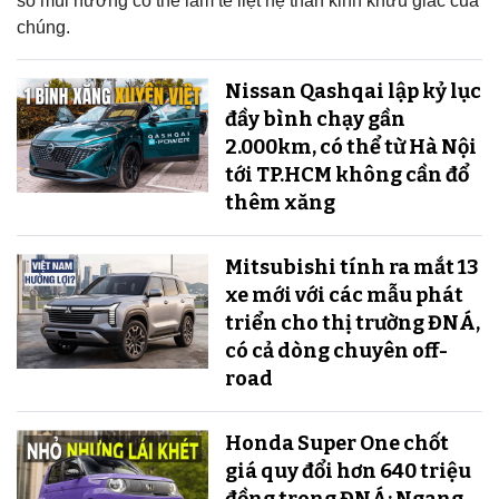
số mùi hương có thể làm tê liệt hệ thần kinh khứu giác của
chúng.
Nissan Qashqai lập kỷ lục
đầy bình chạy gần
2.000km, có thể từ Hà Nội
tới TP.HCM không cần đổ
thêm xăng
Mitsubishi tính ra mắt 13
xe mới với các mẫu phát
triển cho thị trường ĐNÁ,
có cả dòng chuyên off-
road
Honda Super One chốt
giá quy đổi hơn 640 triệu