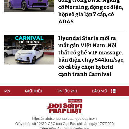
đồng trong ĐNÁ: Ngang
cỡ Morning, động cơ điện,
hộp số giả lập 7 cấp, có
ADAS
Hyundai Staria mới ra
mắt gần Việt Nam: Nội
thất có ghế VIP massage,
bản điện chạy 544km/sạc,
có cả tùy chọn hybrid
cạnh tranh Carnival
RSS
GIỚI THIỆU
TIN TỨC 24H
BÁO MỚI
https://m.doisongphapluat.nguoiduatin.vn
Giấy phép số 12/GP-CBC của Cục Báo chí cấp ngày 17/7/2020