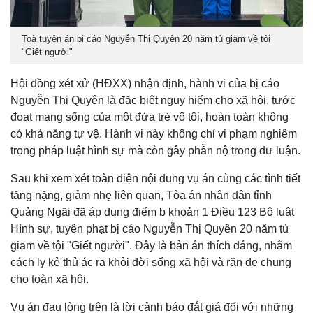
Toà tuyên án bị cáo Nguyễn Thị Quyên 20 năm tù giam về tội
"Giết người"
Hội đồng xét xử (HĐXX) nhận định, hành vi của bị cáo
Nguyễn Thị Quyên là đặc biệt nguy hiểm cho xã hội, tước
đoạt mạng sống của một đứa trẻ vô tội, hoàn toàn không
có khả năng tự vệ. Hành vi này không chỉ vi phạm nghiêm
trọng pháp luật hình sự mà còn gây phẫn nộ trong dư luận.
Sau khi xem xét toàn diện nội dung vụ án cùng các tình tiết
tăng nặng, giảm nhẹ liên quan, Tòa án nhân dân tỉnh
Quảng Ngãi đã áp dụng điểm b khoản 1 Điều 123 Bộ luật
Hình sự, tuyên phạt bị cáo Nguyễn Thị Quyên 20 năm tù
giam về tội "Giết người". Đây là bản án thích đáng, nhằm
cách ly kẻ thủ ác ra khỏi đời sống xã hội và răn đe chung
cho toàn xã hội.
Vụ án đau lòng trên là lời cảnh báo đắt giá đối với những