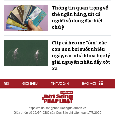
Thông tin quan trọng về
thẻ ngân hàng, tất cả
người sử dụng đặc biệt
chú ý
Clip cá heo mẹ "ôm" xác
con non bơi suốt nhiều
ngày, các nhà khoa học lý
giải nguyên nhân đầy xót
xa
RSS
GIỚI THIỆU
TIN TỨC 24H
BÁO MỚI
https://m.doisongphapluat.nguoiduatin.vn
Giấy phép số 12/GP-CBC của Cục Báo chí cấp ngày 17/7/2020