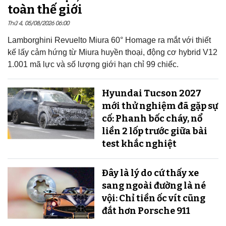
toàn thế giới
Thứ 4, 05/08/2026 06:00
Lamborghini Revuelto Miura 60° Homage ra mắt với thiết
kế lấy cảm hứng từ Miura huyền thoại, động cơ hybrid V12
1.001 mã lực và số lượng giới hạn chỉ 99 chiếc.
Hyundai Tucson 2027
mới thử nghiệm đã gặp sự
cố: Phanh bốc cháy, nổ
liền 2 lốp trước giữa bài
test khắc nghiệt
Đây là lý do cứ thấy xe
sang ngoài đường là né
vội: Chỉ tiền ốc vít cũng
đắt hơn Porsche 911