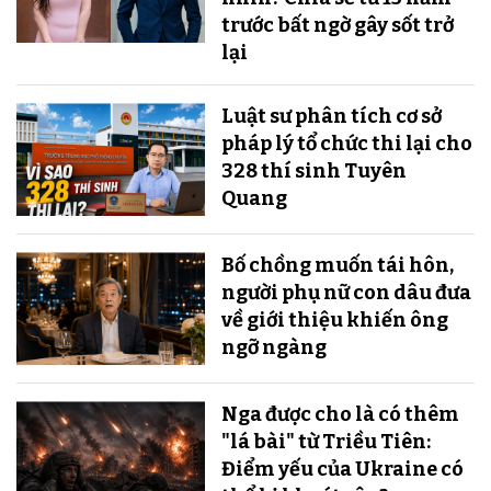
trước bất ngờ gây sốt trở
lại
Luật sư phân tích cơ sở
pháp lý tổ chức thi lại cho
328 thí sinh Tuyên
Quang
Bố chồng muốn tái hôn,
người phụ nữ con dâu đưa
về giới thiệu khiến ông
ngỡ ngàng
Nga được cho là có thêm
"lá bài" từ Triều Tiên:
Điểm yếu của Ukraine có