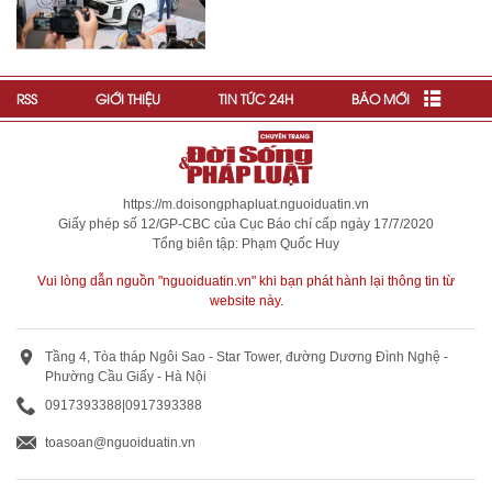
RSS
GIỚI THIỆU
TIN TỨC 24H
BÁO MỚI
https://m.doisongphapluat.nguoiduatin.vn
Giấy phép số 12/GP-CBC của Cục Báo chí cấp ngày 17/7/2020
Tổng biên tập: Phạm Quốc Huy
Vui lòng dẫn nguồn "nguoiduatin.vn" khi bạn phát hành lại thông tin từ
website này.
Tầng 4, Tòa tháp Ngôi Sao - Star Tower, đường Dương Đình Nghệ -
Phường Cầu Giấy - Hà Nội
0917393388
|
0917393388
toasoan@nguoiduatin.vn