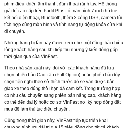
phím điều khiển âm thanh, đàm thoại rảnh tay. Hệ thống
giải trí cao cấp trên Fadil Plus có màn hình 7 inch hỗ trợ
kết nối điện thoại, Bluetooth, thêm 2 cổng USB, camera lùi
tích hợp cùng màn hình và tính năng tự động khóa cửa khi
di chuyển.
Những trang bị lần này được xem như một động thái chiều
lòng khách hàng sau khi tiếp thu những ý kiến đóng góp
thời gian qua của VinFast.
Theo nhà sản xuất này, đối với các khách hàng đã lựa
chọn phiên bản Cao cấp (Full Option) hoặc phiên bản tùy
chọn tiện nghi theo sở thích trước đó sẽ vẫn được bàn
giao xe theo đúng thời hạn đã cam kết. Trong trường hợp
có nhu cầu chuyển sang phiên bản nâng cao, khách hàng
có thể đến đại lý hoặc cơ sở VinFast nơi ký hợp đồng đặt
mua để làm thủ tục điều chuyển.
Cũng trong thời gian này, VinFast tiếp tục triển khai
chương trình ưu đãi trị giá 15 triệu đồng cho tất cả khách