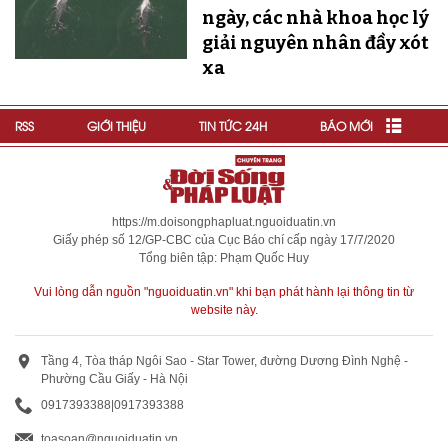
ngày, các nhà khoa học lý
giải nguyên nhân đầy xót
xa
RSS
GIỚI THIỆU
TIN TỨC 24H
BÁO MỚI
https://m.doisongphapluat.nguoiduatin.vn
Giấy phép số 12/GP-CBC của Cục Báo chí cấp ngày 17/7/2020
Tổng biên tập: Phạm Quốc Huy
Vui lòng dẫn nguồn "nguoiduatin.vn" khi bạn phát hành lại thông tin từ
website này.
Tầng 4, Tòa tháp Ngôi Sao - Star Tower, đường Dương Đình Nghệ -
Phường Cầu Giấy - Hà Nội
0917393388
|
0917393388
toasoan@nguoiduatin.vn