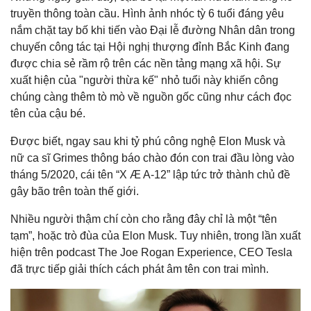
truyền thông toàn cầu. Hình ảnh nhóc tỳ 6 tuổi đáng yêu
nắm chặt tay bố khi tiến vào Đại lễ đường Nhân dân trong
chuyến công tác tại Hội nghị thượng đỉnh Bắc Kinh đang
được chia sẻ rầm rộ trên các nền tảng mạng xã hội. Sự
xuất hiện của "người thừa kế" nhỏ tuổi này khiến công
chúng càng thêm tò mò về nguồn gốc cũng như cách đọc
tên của cậu bé.
Được biết, ngay sau khi tỷ phú công nghệ Elon Musk và
nữ ca sĩ Grimes thông báo chào đón con trai đầu lòng vào
tháng 5/2020, cái tên “X Æ A-12” lập tức trở thành chủ đề
gây bão trên toàn thế giới.
Nhiều người thậm chí còn cho rằng đây chỉ là một “tên
tạm”, hoặc trò đùa của Elon Musk. Tuy nhiên, trong lần xuất
hiện trên podcast The Joe Rogan Experience, CEO Tesla
đã trực tiếp giải thích cách phát âm tên con trai mình.