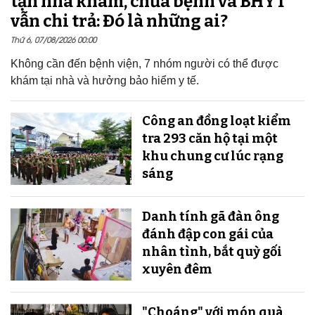
tận nhà khám, chữa bệnh và BHYT
vẫn chi trả: Đó là những ai?
Thứ 6, 07/08/2026 00:00
Không cần đến bệnh viện, 7 nhóm người có thể được
khám tại nhà và hưởng bảo hiểm y tế.
Công an đồng loạt kiểm
tra 293 căn hộ tại một
khu chung cư lúc rạng
sáng
Danh tính gã đàn ông
đánh đập con gái của
nhân tình, bắt quỳ gối
xuyên đêm
"Choáng" với món quà