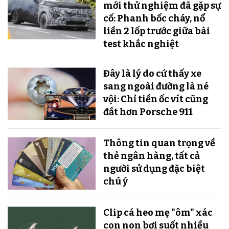
mới thử nghiệm đã gặp sự
cố: Phanh bốc cháy, nổ
liền 2 lốp trước giữa bài
test khắc nghiệt
Đây là lý do cứ thấy xe
sang ngoài đường là né
vội: Chỉ tiền ốc vít cũng
đắt hơn Porsche 911
Thông tin quan trọng về
thẻ ngân hàng, tất cả
người sử dụng đặc biệt
chú ý
Clip cá heo mẹ "ôm" xác
con non bơi suốt nhiều