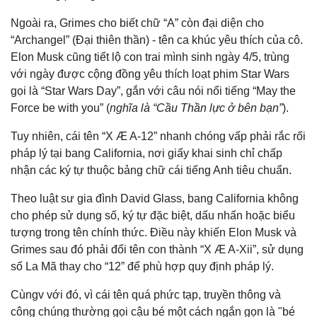
Ngoài ra, Grimes cho biết chữ “A” còn đại diện cho
“Archangel” (Đại thiên thần) - tên ca khúc yêu thích của cô.
Elon Musk cũng tiết lộ con trai mình sinh ngày 4/5, trùng
với ngày được cộng đồng yêu thích loạt phim Star Wars
gọi là “Star Wars Day”, gắn với câu nói nổi tiếng “May the
Force be with you” (
nghĩa là “Cầu Thần lực ở bên bạn”
).
Tuy nhiên, cái tên “X Æ A-12” nhanh chóng vấp phải rắc rối
pháp lý tại bang California, nơi giấy khai sinh chỉ chấp
nhận các ký tự thuộc bảng chữ cái tiếng Anh tiêu chuẩn.
Theo luật sư gia đình David Glass, bang California không
cho phép sử dụng số, ký tự đặc biệt, dấu nhấn hoặc biểu
tượng trong tên chính thức. Điều này khiến Elon Musk và
Grimes sau đó phải đổi tên con thành “X Æ A-Xii”, sử dụng
số La Mã thay cho “12” để phù hợp quy định pháp lý.
Cùngv với đó, vì cái tên quá phức tạp, truyền thông và
công chúng thường gọi cậu bé một cách ngắn gọn là "bé