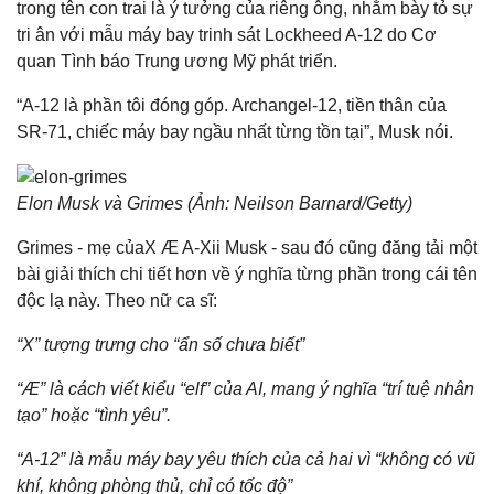
trong tên con trai là ý tưởng của riêng ông, nhằm bày tỏ sự
tri ân với mẫu máy bay trinh sát Lockheed A-12 do Cơ
quan Tình báo Trung ương Mỹ phát triển.
“A-12 là phần tôi đóng góp. Archangel-12, tiền thân của
SR-71, chiếc máy bay ngầu nhất từng tồn tại”, Musk nói.
Elon Musk và Grimes (Ảnh: Neilson Barnard/Getty)
Grimes - mẹ củaX Æ A-Xii Musk - sau đó cũng đăng tải một
bài giải thích chi tiết hơn về ý nghĩa từng phần trong cái tên
độc lạ này. Theo nữ ca sĩ:
“X” tượng trưng cho “ẩn số chưa biết”
“Æ” là cách viết kiểu “elf” của AI, mang ý nghĩa “trí tuệ nhân
tạo” hoặc “tình yêu”.
“A-12” là mẫu máy bay yêu thích của cả hai vì “không có vũ
khí, không phòng thủ, chỉ có tốc độ”