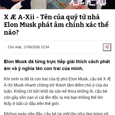
X Æ A-Xii - Tên của quý tử nhà
Elon Musk phát âm chính xác thế
nào?
Chủ nhật, 17/05/2026 13:54
Elon Musk đã từng trực tiếp giải thích cách phát
âm và ý nghĩa tên con trai của mình.
Khi sinh ra đã là con trai của tỷ phú Elon Musk, cậu bé X Æ
A-Xii Musk nhanh chóng trở thành tâm điểm chú ý của dư
luận. Không chỉ bởi khối tài sản kế thừa khổng lồ, cậu bé
còn gây xôn xao vì cái tên độc lạ mà bạn không thể tìm
thấy ở bất cứ đâu trên thế giới.
Những ngày gần đây, cậu bé lại một lần nữa làm bùng nổ