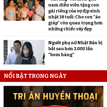
nam diễn viên tặng con
gái riêng của vợ dịp sinh
nhật 18 tuổi: Cho con "áo
giáp" còn quan trọng hơn
những chiếc váy đẹp
Người phụ nữ Nhật Bản bị
bắt sau hơn 2.000 lần
“bom hàng”
NỔI BẬT TRONG NGÀY