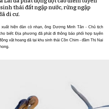
a Lai đã phát động đợt cao điểm tuyên
 sinh thái đất ngập nước, rừng ngập
ã di cư.
ệc xuất hiện đàn cò nhạn, ông Dương Minh Tân - Chủ tịch
ho biết: Địa phương đã phát đi thông báo phối hợp tuyên
 động vật hoang dã tại khu sinh thái Cồn Chim - đầm Thị Nại
Phong.