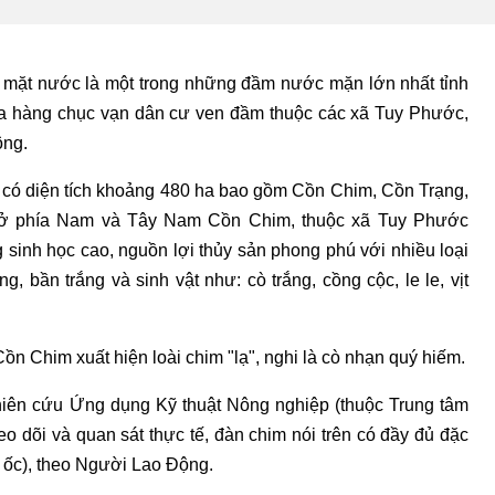
a mặt nước là một trong những đầm nước mặn lớn nhất tỉnh
của hàng chục vạn dân cư ven đầm thuộc các xã Tuy Phước,
ng.
m có diện tích khoảng 480 ha bao gồm Cồn Chim, Cồn Trạng,
n ở phía Nam và Tây Nam Cồn Chim, thuộc xã Tuy Phước
sinh học cao, nguồn lợi thủy sản phong phú với nhiều loại
, bần trắng và sinh vật như: cò trắng, cồng cộc, le le, vịt
Cồn Chim xuất hiện loài chim "lạ", nghi là cò nhạn quý hiếm.
ên cứu Ứng dụng Kỹ thuật Nông nghiệp (thuộc Trung tâm
eo dõi và quan sát thực tế, đàn chim nói trên có đầy đủ đặc
ò ốc), theo Người Lao Động.