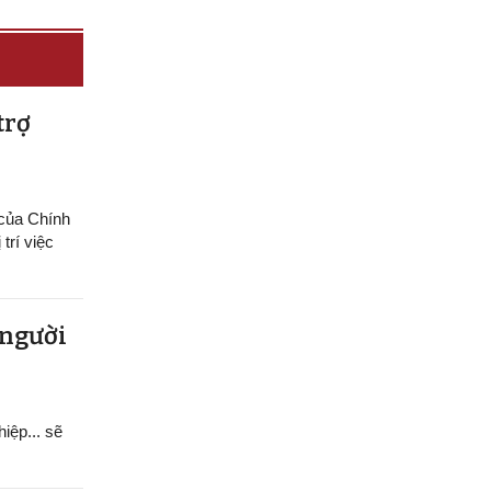
trợ
 của Chính
trí việc
 người
hiệp... sẽ