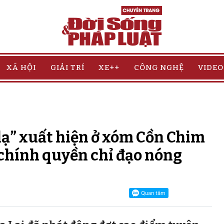
XÃ HỘI
GIẢI TRÍ
XE++
CÔNG NGHỆ
VIDEO
lạ” xuất hiện ở xóm Cồn Chim
, chính quyền chỉ đạo nóng