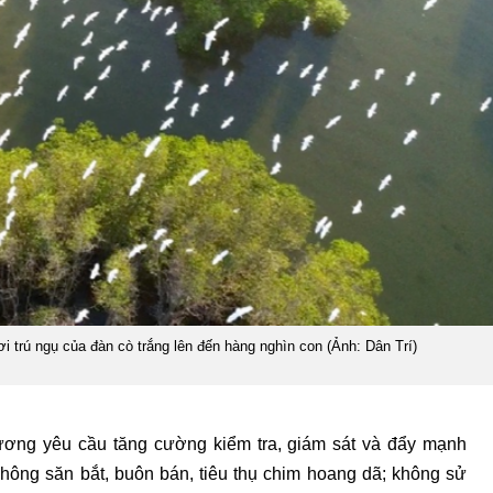
i trú ngụ của đàn cò trắng lên đến hàng nghìn con (Ảnh: Dân Trí)
hương yêu cầu tăng cường kiểm tra, giám sát và đẩy mạnh
hông săn bắt, buôn bán, tiêu thụ chim hoang dã; không sử