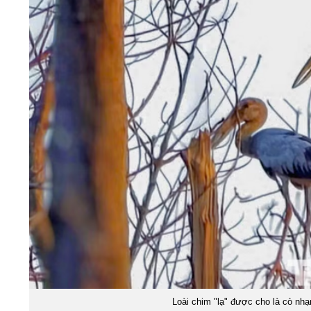
Loài chim "lạ" được cho là cò nhạ