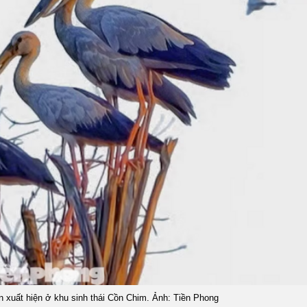
n xuất hiện ở khu sinh thái Cồn Chim. Ảnh: Tiền Phong