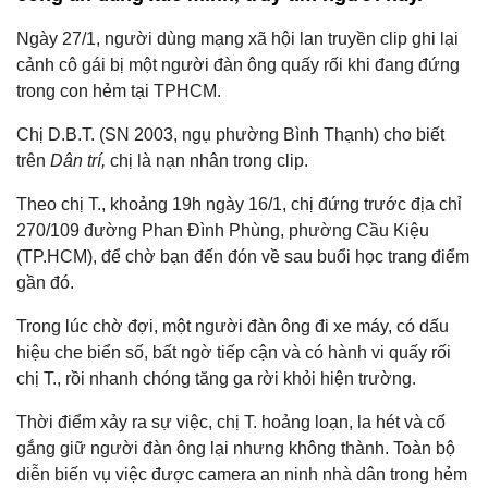
Ngày 27/1, người dùng mạng xã hội lan truyền clip ghi lại
cảnh cô gái bị một người đàn ông quấy rối khi đang đứng
trong con hẻm tại TPHCM.
Chị D.B.T. (SN 2003, ngụ phường Bình Thạnh) cho biết
trên
Dân trí,
chị là nạn nhân trong clip.
Theo chị T., khoảng 19h ngày 16/1, chị đứng trước địa chỉ
270/109 đường Phan Đình Phùng, phường Cầu Kiệu
(TP.HCM), để chờ bạn đến đón về sau buổi học trang điểm
gần đó.
Trong lúc chờ đợi, một người đàn ông đi xe máy, có dấu
hiệu che biển số, bất ngờ tiếp cận và có hành vi quấy rối
chị T., rồi nhanh chóng tăng ga rời khỏi hiện trường.
Thời điểm xảy ra sự việc, chị T. hoảng loạn, la hét và cố
gắng giữ người đàn ông lại nhưng không thành. Toàn bộ
diễn biến vụ việc được camera an ninh nhà dân trong hẻm