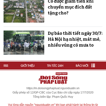
Có được giảm tiền khi
chuyển mục đích đất
tặng cho?
Dự báo thời tiết ngày 30/7:
Hà Nội hạ nhiệt, mát mẻ,
nhiều vùng có mưa to
RSS
GIỚI THIỆU
TIN TỨC 24H
BÁO MỚI
https://m.doisongphapluat.nguoiduatin.vn
Giấy phép số 12/GP-CBC của Cục Báo chí cấp ngày 17/7/2020
Tổng biên tập: Phạm Quốc Huy
Vui lòng dẫn nguồn "nguoiduatin.vn" khi bạn phát hành lại thông tin từ