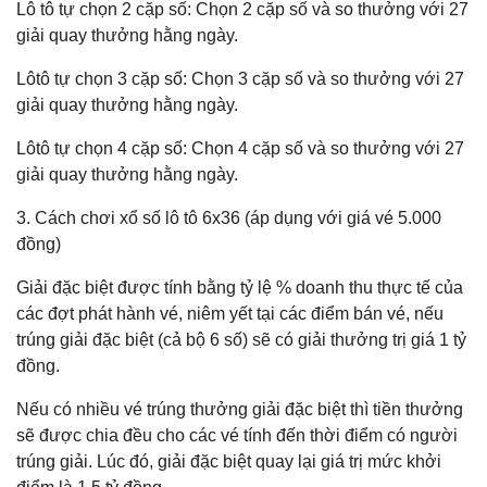
Lô tô tự chọn 2 cặp số: Chọn 2 cặp số và so thưởng với 27
giải quay thưởng hằng ngày.
Lôtô tự chọn 3 cặp số: Chọn 3 cặp số và so thưởng với 27
giải quay thưởng hằng ngày.
Lôtô tự chọn 4 cặp số: Chọn 4 cặp số và so thưởng với 27
giải quay thưởng hằng ngày.
3. Cách chơi xổ số lô tô 6x36 (áp dụng với giá vé 5.000
đồng)
Giải đặc biệt được tính bằng tỷ lệ % doanh thu thực tế của
các đợt phát hành vé, niêm yết tại các điểm bán vé, nếu
trúng giải đặc biệt (cả bộ 6 số) sẽ có giải thưởng trị giá 1 tỷ
đồng.
Nếu có nhiều vé trúng thưởng giải đặc biệt thì tiền thưởng
sẽ được chia đều cho các vé tính đến thời điểm có người
trúng giải. Lúc đó, giải đặc biệt quay lại giá trị mức khởi