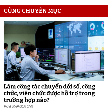
CÙNG CHUYÊN MỤC
Làm công tác chuyển đổi số, công
chức, viên chức được hỗ trợ trong
trường hợp nào?
Thứ 5, 30/07/2026 07:01