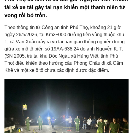
tài xế xe tải gây tai nạn khiến một thanh niên tử
vong rồi bỏ trốn.
Theo thông tin từ Công an tỉnh Phú Thọ, khoảng 21 giờ
ngày 26/5/2026, tại Km2+000 đường liên vùng thuộc khu
1, xã Vạn Xuân xảy ra vụ tai nạn giao thông nghiêm trọng
giữa xe mô tô biển số 19AA-638.24 do anh Nguyễn K. T.
(SN 2005, trú tại khu Dốc Ngát, xã Hùng Việt, tỉnh Phú
Thọ) điều khiển theo hướng cầu Phong Châu đi xã Cẩm
Khê và một xe ô tô chưa xác định được đặc điểm.