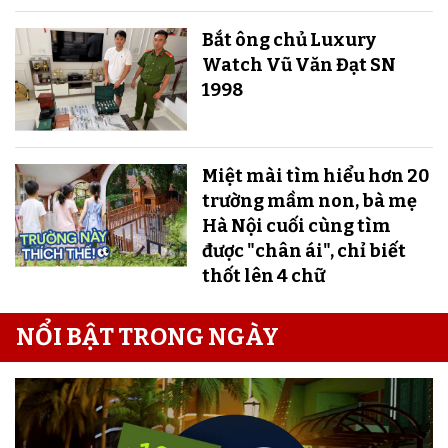
Bắt ông chủ Luxury
Watch Vũ Văn Đạt SN
1998
Miệt mài tìm hiểu hơn 20
trường mầm non, bà mẹ
Hà Nội cuối cùng tìm
được "chân ái", chỉ biết
thốt lên 4 chữ
NỔI BẬT TRONG NGÀY