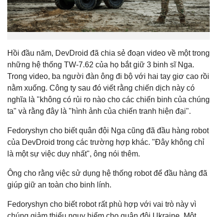
Hồi đầu năm, DevDroid đã chia sẻ đoạn video về một trong
những hệ thống TW-7.62 của họ bắt giữ 3 binh sĩ Nga.
Trong video, ba người đàn ông đi bộ với hai tay giơ cao rồi
nằm xuống. Công ty sau đó viết rằng chiến dịch này có
nghĩa là "không có rủi ro nào cho các chiến binh của chúng
ta" và rằng đây là "hình ảnh của chiến tranh hiện đại".
Fedoryshyn cho biết quân đội Nga cũng đã đầu hàng robot
của DevDroid trong các trường hợp khác. "Đây không chỉ
là một sự việc duy nhất", ông nói thêm.
Ông cho rằng việc sử dụng hệ thống robot để đầu hàng đã
giúp giữ an toàn cho binh lính.
Fedoryshyn cho biết robot rất phù hợp với vai trò này vì
chúng giảm thiểu nguy hiểm cho quân đội Ukraine. Một