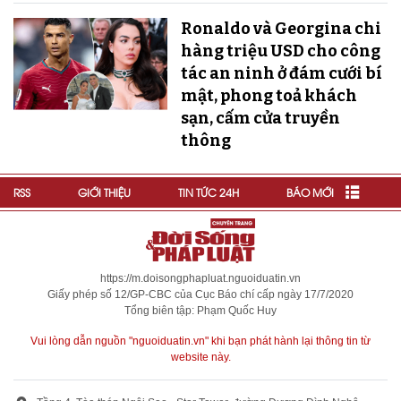
Ronaldo và Georgina chi
hàng triệu USD cho công
tác an ninh ở đám cưới bí
mật, phong toả khách
sạn, cấm cửa truyền
thông
RSS
GIỚI THIỆU
TIN TỨC 24H
BÁO MỚI
https://m.doisongphapluat.nguoiduatin.vn
Giấy phép số 12/GP-CBC của Cục Báo chí cấp ngày 17/7/2020
Tổng biên tập: Phạm Quốc Huy
Vui lòng dẫn nguồn "nguoiduatin.vn" khi bạn phát hành lại thông tin từ
website này.