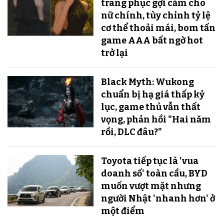
trang phục gợi cảm cho
nữ chính, tùy chỉnh tỷ lệ
cơ thể thoải mái, bom tấn
game AAA bất ngờ hot
trở lại
Black Myth: Wukong
chuẩn bị hạ giá thấp kỷ
lục, game thủ vẫn thất
vọng, phản hồi "Hai năm
rồi, DLC đâu?"
Toyota tiếp tục là 'vua
doanh số' toàn cầu, BYD
muốn vượt mặt nhưng
người Nhật 'nhanh hơn' ở
một điểm