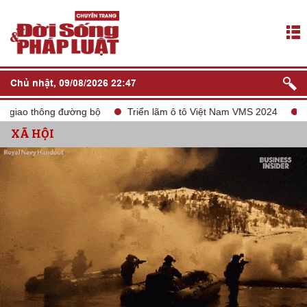
Chủ nhật, 09/08/2026 22:47
ao thông đường bộ
Triển lãm ô tô Việt Nam VMS 2024
tắt só
XÃ HỘI