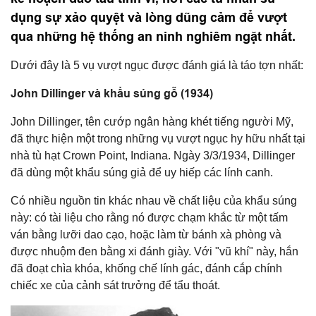
dụng sự xảo quyệt và lòng dũng cảm để vượt
qua những hệ thống an ninh nghiêm ngặt nhất.
Dưới đây là 5 vụ vượt ngục được đánh giá là táo tợn nhất:
John Dillinger và khẩu súng gỗ (1934)
John Dillinger, tên cướp ngân hàng khét tiếng người Mỹ,
đã thực hiện một trong những vụ vượt ngục hy hữu nhất tại
nhà tù hạt Crown Point, Indiana. Ngày 3/3/1934, Dillinger
đã dùng một khẩu súng giả để uy hiếp các lính canh.
Có nhiều nguồn tin khác nhau về chất liệu của khẩu súng
này: có tài liệu cho rằng nó được chạm khắc từ một tấm
ván bằng lưỡi dao cạo, hoặc làm từ bánh xà phòng và
được nhuộm đen bằng xi đánh giày. Với "vũ khí" này, hắn
đã đoạt chìa khóa, khống chế lính gác, đánh cắp chính
chiếc xe của cảnh sát trưởng để tẩu thoát.