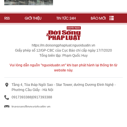
RSS
GIỚI THIỆU
TIN TỨC 24H
BÁO MỚI
https://m.doisongphapluat.nguoiduatin.vn
Giấy phép số 12/GP-CBC của Cục Báo chí cấp ngày 17/7/2020
Tổng biên tập: Phạm Quốc Huy
Vui lòng dẫn nguồn "nguoiduatin.vn" khi bạn phát hành lại thông tin từ
website này.
Tầng 4, Tòa tháp Ngôi Sao - Star Tower, đường Dương Đình Nghệ -
Phường Cầu Giấy - Hà Nội
0917393388
|
0917393388
toasoan@nguoiduatin.vn
BÁO GIÁ QUẢNG CÁO