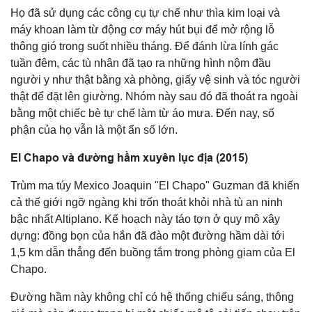
Họ đã sử dụng các công cụ tự chế như thìa kim loại và
máy khoan làm từ động cơ máy hút bụi để mở rộng lỗ
thông gió trong suốt nhiều tháng. Để đánh lừa lính gác
tuần đêm, các tù nhân đã tạo ra những hình nộm đầu
người y như thật bằng xà phòng, giấy vệ sinh và tóc người
thật để đặt lên giường. Nhóm này sau đó đã thoát ra ngoài
bằng một chiếc bè tự chế làm từ áo mưa. Đến nay, số
phận của họ vẫn là một ẩn số lớn.
El Chapo và đường hầm xuyên lục địa (2015)
Trùm ma túy Mexico Joaquin "El Chapo" Guzman đã khiến
cả thế giới ngỡ ngàng khi trốn thoát khỏi nhà tù an ninh
bậc nhất Altiplano. Kế hoạch này táo tợn ở quy mô xây
dựng: đồng bọn của hắn đã đào một đường hầm dài tới
1,5 km dẫn thẳng đến buồng tắm trong phòng giam của El
Chapo.
Đường hầm này không chỉ có hệ thống chiếu sáng, thông