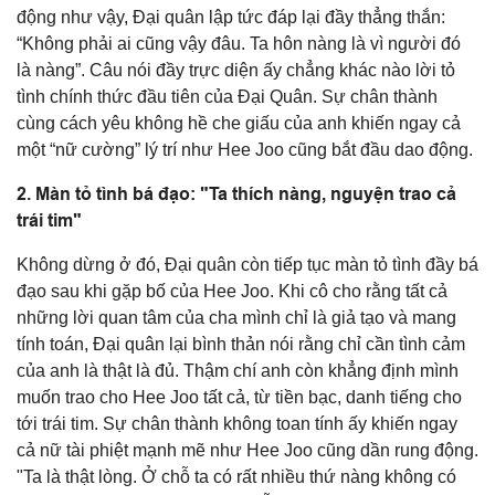
động như vậy, Đại quân lập tức đáp lại đầy thẳng thắn:
“Không phải ai cũng vậy đâu. Ta hôn nàng là vì người đó
là nàng”. Câu nói đầy trực diện ấy chẳng khác nào lời tỏ
tình chính thức đầu tiên của Đại Quân. Sự chân thành
cùng cách yêu không hề che giấu của anh khiến ngay cả
một “nữ cường” lý trí như Hee Joo cũng bắt đầu dao động.
2. Màn tỏ tình bá đạo: "Ta thích nàng, nguyện trao cả
trái tim"
Không dừng ở đó, Đại quân còn tiếp tục màn tỏ tình đầy bá
đạo sau khi gặp bố của Hee Joo. Khi cô cho rằng tất cả
những lời quan tâm của cha mình chỉ là giả tạo và mang
tính toán, Đại quân lại bình thản nói rằng chỉ cần tình cảm
của anh là thật là đủ. Thậm chí anh còn khẳng định mình
muốn trao cho Hee Joo tất cả, từ tiền bạc, danh tiếng cho
tới trái tim. Sự chân thành không toan tính ấy khiến ngay
cả nữ tài phiệt mạnh mẽ như Hee Joo cũng dần rung động.
"Ta là thật lòng. Ở chỗ ta có rất nhiều thứ nàng không có