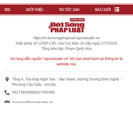
RSS
GIỚI THIỆU
TIN TỨC 24H
BÁO MỚI
https://m.doisongphapluat.nguoiduatin.vn
Giấy phép số 12/GP-CBC của Cục Báo chí cấp ngày 17/7/2020
Tổng biên tập: Phạm Quốc Huy
Vui lòng dẫn nguồn "nguoiduatin.vn" khi bạn phát hành lại thông tin từ
website này.
Tầng 4, Tòa tháp Ngôi Sao - Star Tower, đường Dương Đình Nghệ -
Phường Cầu Giấy - Hà Nội
0917393388
|
0917393388
toasoan@nguoiduatin.vn
BÁO GIÁ QUẢNG CÁO
Truyền thông và quảng cáo : 0824 799 799