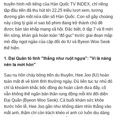
truyền hình nổi tiếng của Hàn Quốc TV INDEX, chỉ riêng
tập đầu tiên đã thu hút tới 22,25 triệu lượt xem, tương
đương gần một nửa dân số Hàn Quốc. Con số gây choáng
này cũng lý giải vì sao bộ phim đang trở thành chủ đề
được bàn tán khắp mạng xã hội. Đặc biệt, ở tập 7 và 8 mới
lên sóng, khán giả hoàn toàn “đổ gục” trước giai đoạn mập
mờ đầy ngọt ngào của cặp đôi do IU và Byeon Woo Seok
thể hiện.
1. Đại Quân tỏ tình "thẳng như ruột ngựa": "Vì là nàng
nên ta mới hôn"
Sau nụ hôn cháy bỏng trên du thuyền, Hee Joo (IU) hoàn
toàn mất đi vẻ bình tĩnh thường ngày. Dù liên tục tự nhủ đó
chỉ là khoảnh khắc bốc đồng do hoàn cảnh đưa đẩy, cô
vẫn không thể ngăn bản thân rung động mỗi khi đối diện
Đại Quân (Byeon Woo Seok). Cả buổi khám sức khỏe
trước hôn lễ, Hee Joo gần như không dám nhìn thẳng vào
mắt anh, thậm chí còn trách khéo vì anh cứ luôn dịu dàng