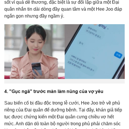
sốt vì quá dễ thương, đặc biệt là sự đối lập giữa một Đại
quân nhắn tin dài dòng đầy quan tâm và một Hee Joo đáp
ngắn gọn nhưng đầy ngầm ý.
4. "Gục ngã" trước màn làm nũng của vợ yêu
Sau biến cố bị đầu độc trong lễ cưới, Hee Joo trở về phủ
riêng của Đại quân để dưỡng bệnh. Tại đây, khán giả tiếp
tục được chứng kiến một Đại quân cưng chiều vợ hết
mức. Anh dặn dò toàn bộ người trong phủ phải chăm sóc