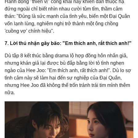
Hành động "thiên vị" công khai này khiến dàn thuộc hạ
đứng ngoài chỉ biết nhìn nhau cười tủm tỉm, thầm cảm
thán: "Đúng là sức mạnh của tình yêu, biến một Đại Quân
vốn lạnh lùng, nghiêm nghị trở thành một ông chồng
'cuồng vợ' chính hiệu".
7. Lời thú nhận gây bão: "Em thích anh, rất thích anh!"
Dù tập 8 kết thúc bằng drama lộ hợp đồng hôn nhân giả,
nhưng khán giả lại được bù đắp bằng lời tỏ tình nghẹn
ngào của Hee Joo: "Em thích anh, rất thích anh!". Dù lo sợ
tình cảm này sẽ làm hại đến sự nghiệp của Đại Quân,
nhưng Hee Joo đã không thể trốn tránh trái tim mình thêm
nữa.