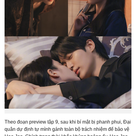
Theo đoạn preview tập 9, sau khi bí mật bị phanh phui, Đại
quân dự định tự mình gánh toàn bộ trách nhiệm để bảo vệ