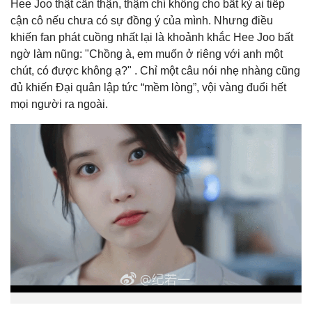
Hee Joo thật cẩn thận, thậm chí không cho bất kỳ ai tiếp
cận cô nếu chưa có sự đồng ý của mình. Nhưng điều
khiến fan phát cuồng nhất lại là khoảnh khắc Hee Joo bất
ngờ làm nũng: "Chồng à, em muốn ở riêng với anh một
chút, có được không ạ?" . Chỉ một câu nói nhẹ nhàng cũng
đủ khiến Đại quân lập tức “mềm lòng”, vội vàng đuổi hết
mọi người ra ngoài.