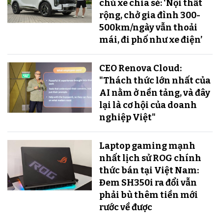
chủ xe chia sẻ: ‘Nội thất
rộng, chở gia đình 300-
500km/ngày vẫn thoải
mái, đi phố như xe điện’
CEO Renova Cloud:
"Thách thức lớn nhất của
AI nằm ở nền tảng, và đây
lại là cơ hội của doanh
nghiệp Việt"
Laptop gaming mạnh
nhất lịch sử ROG chính
thức bán tại Việt Nam:
Đem SH350i ra đổi vẫn
phải bù thêm tiền mới
rước về được