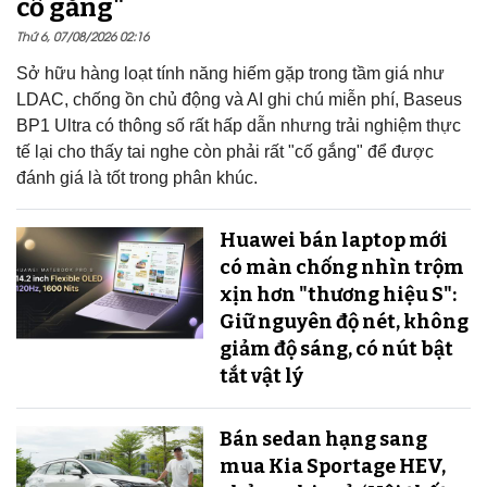
cố gắng"
Thứ 6, 07/08/2026 02:16
Sở hữu hàng loạt tính năng hiếm gặp trong tầm giá như
LDAC, chống ồn chủ động và AI ghi chú miễn phí, Baseus
BP1 Ultra có thông số rất hấp dẫn nhưng trải nghiệm thực
tế lại cho thấy tai nghe còn phải rất "cố gắng" để được
đánh giá là tốt trong phân khúc.
Huawei bán laptop mới
có màn chống nhìn trộm
xịn hơn "thương hiệu S":
Giữ nguyên độ nét, không
giảm độ sáng, có nút bật
tắt vật lý
Bán sedan hạng sang
mua Kia Sportage HEV,