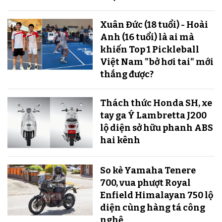
Xuân Đức (18 tuổi) - Hoài
Anh (16 tuổi) là ai mà
khiến Top 1 Pickleball
Việt Nam "bở hơi tai" mới
thắng được?
Thách thức Honda SH, xe
tay ga Ý Lambretta J200
lộ diện sở hữu phanh ABS
hai kênh
So kè Yamaha Tenere
700, vua phượt Royal
Enfield Himalayan 750 lộ
diện cùng hàng tá công
nghệ