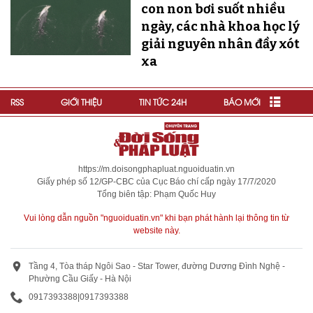
con non bơi suốt nhiều
ngày, các nhà khoa học lý
giải nguyên nhân đầy xót
xa
RSS
GIỚI THIỆU
TIN TỨC 24H
BÁO MỚI
https://m.doisongphapluat.nguoiduatin.vn
Giấy phép số 12/GP-CBC của Cục Báo chí cấp ngày 17/7/2020
Tổng biên tập: Phạm Quốc Huy
Vui lòng dẫn nguồn "nguoiduatin.vn" khi bạn phát hành lại thông tin từ
website này.
Tầng 4, Tòa tháp Ngôi Sao - Star Tower, đường Dương Đình Nghệ -
Phường Cầu Giấy - Hà Nội
0917393388
|
0917393388