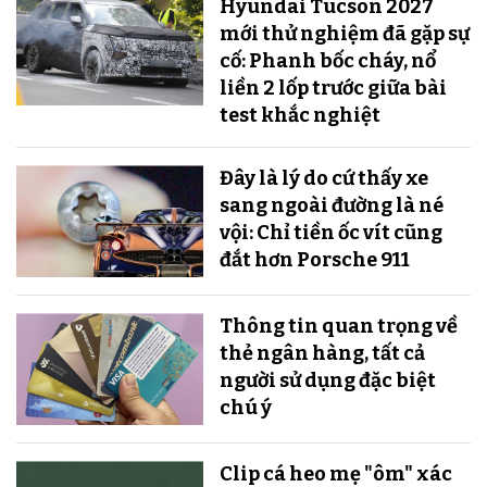
Hyundai Tucson 2027
mới thử nghiệm đã gặp sự
cố: Phanh bốc cháy, nổ
liền 2 lốp trước giữa bài
test khắc nghiệt
Đây là lý do cứ thấy xe
sang ngoài đường là né
vội: Chỉ tiền ốc vít cũng
đắt hơn Porsche 911
Thông tin quan trọng về
thẻ ngân hàng, tất cả
người sử dụng đặc biệt
chú ý
Clip cá heo mẹ "ôm" xác