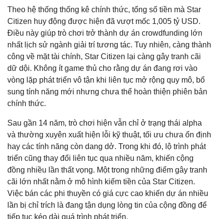
Theo hệ thống thống kê chính thức, tổng số tiền mà Star
Citizen huy động được hiện đã vượt mốc 1,005 tỷ USD.
Điều này giúp trò chơi trở thành dự án crowdfunding lớn
nhất lịch sử ngành giải trí tương tác. Tuy nhiên, càng thành
công về mặt tài chính, Star Citizen lại càng gây tranh cãi
dữ dội. Không ít game thủ cho rằng dự án đang rơi vào
vòng lặp phát triển vô tận khi liên tục mở rộng quy mô, bổ
sung tính năng mới nhưng chưa thể hoàn thiện phiên bản
chính thức.
Sau gần 14 năm, trò chơi hiện vẫn chỉ ở trạng thái alpha
và thường xuyên xuất hiện lỗi kỹ thuật, tối ưu chưa ổn định
hay các tính năng còn dang dở. Trong khi đó, lộ trình phát
triển cũng thay đổi liên tục qua nhiều năm, khiến cộng
đồng nhiều lần thất vọng. Một trong những điểm gây tranh
cãi lớn nhất nằm ở mô hình kiếm tiền của Star Citizen.
Việc bán các phi thuyền có giá cực cao khiến dự án nhiều
lần bị chỉ trích là đang tận dụng lòng tin của cộng đồng để
tiếp tục kéo dài quá trình phát triển.