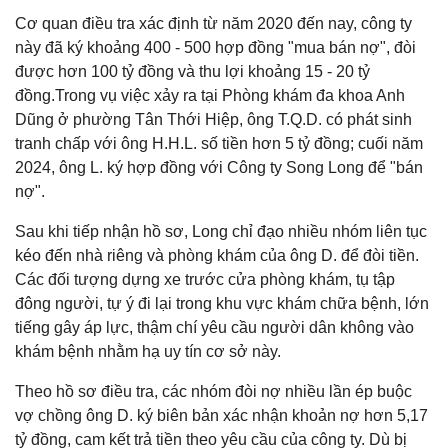
Cơ quan điều tra xác định từ năm 2020 đến nay, công ty
này đã ký khoảng 400 - 500 hợp đồng "mua bán nợ", đòi
được hơn 100 tỷ đồng và thu lợi khoảng 15 - 20 tỷ
đồng.Trong vụ việc xảy ra tại Phòng khám đa khoa Anh
Dũng ở phường Tân Thới Hiệp, ông T.Q.D. có phát sinh
tranh chấp với ông H.H.L. số tiền hơn 5 tỷ đồng; cuối năm
2024, ông L. ký hợp đồng với Công ty Song Long để "bán
nợ".
Sau khi tiếp nhận hồ sơ, Long chỉ đạo nhiều nhóm liên tục
kéo đến nhà riêng và phòng khám của ông D. để đòi tiền.
Các đối tượng dựng xe trước cửa phòng khám, tụ tập
đông người, tự ý đi lại trong khu vực khám chữa bệnh, lớn
tiếng gây áp lực, thậm chí yêu cầu người dân không vào
khám bệnh nhằm hạ uy tín cơ sở này.
Theo hồ sơ điều tra, các nhóm đòi nợ nhiều lần ép buộc
vợ chồng ông D. ký biên bản xác nhận khoản nợ hơn 5,17
tỷ đồng, cam kết trả tiền theo yêu cầu của công ty. Dù bị