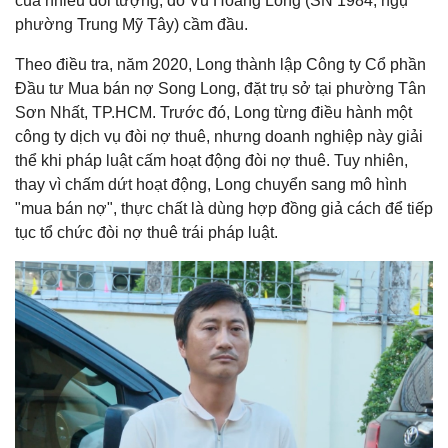
của nhiều đối tượng, do Vũ Hoàng Long (SN 1984, ngụ
phường Trung Mỹ Tây) cầm đầu.
Theo điều tra, năm 2020, Long thành lập Công ty Cổ phần
Đầu tư Mua bán nợ Song Long, đặt trụ sở tại phường Tân
Sơn Nhất, TP.HCM. Trước đó, Long từng điều hành một
công ty dịch vụ đòi nợ thuê, nhưng doanh nghiệp này giải
thể khi pháp luật cấm hoạt động đòi nợ thuê. Tuy nhiên,
thay vì chấm dứt hoạt động, Long chuyển sang mô hình
"mua bán nợ", thực chất là dùng hợp đồng giả cách để tiếp
tục tổ chức đòi nợ thuê trái pháp luật.