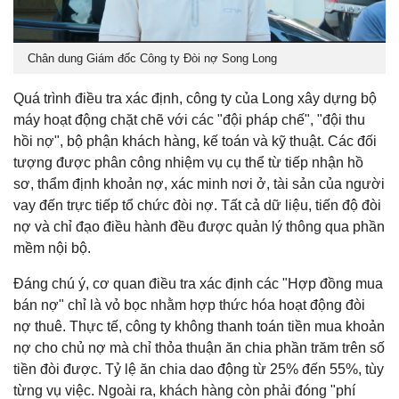
Chân dung Giám đốc Công ty Đòi nợ Song Long
Quá trình điều tra xác định, công ty của Long xây dựng bộ
máy hoạt động chặt chẽ với các "đội pháp chế", "đội thu
hồi nợ", bộ phận khách hàng, kế toán và kỹ thuật. Các đối
tượng được phân công nhiệm vụ cụ thể từ tiếp nhận hồ
sơ, thẩm định khoản nợ, xác minh nơi ở, tài sản của người
vay đến trực tiếp tổ chức đòi nợ. Tất cả dữ liệu, tiến độ đòi
nợ và chỉ đạo điều hành đều được quản lý thông qua phần
mềm nội bộ.
Đáng chú ý, cơ quan điều tra xác định các "Hợp đồng mua
bán nợ" chỉ là vỏ bọc nhằm hợp thức hóa hoạt động đòi
nợ thuê. Thực tế, công ty không thanh toán tiền mua khoản
nợ cho chủ nợ mà chỉ thỏa thuận ăn chia phần trăm trên số
tiền đòi được. Tỷ lệ ăn chia dao động từ 25% đến 55%, tùy
từng vụ việc. Ngoài ra, khách hàng còn phải đóng "phí