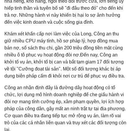
nhà riêng, kho hàng, ngồi theo dõi trước cửa, lớn tiếng uy
hiếp tinh thần và tuyên bố sẽ "đi đâu theo đó" cho đến khi
trả nợ. Những hành vi này khiến bị hại lo sợ ảnh hưởng
đến việc kinh doanh và cuộc sống gia đình.
Khám xét khẩn cấp nơi làm việc của Long, Công an thu
giữ nhiều CPU máy tính, hồ sơ pháp lý, hợp đồng mua
bán nợ, sổ sách thu chi, gần 200 triệu đồng tiền mặt cùng
nhiều ô tô phục vụ hoạt động đòi nợ.Đến nay, Công an
khởi tố vụ án, khởi tố bị can và bắt tạm giam 17 đối tượng
về tội "Cưỡng đoạt tài sản". Một số đối tượng khác bị áp
dụng biện pháp cấm đi khỏi nơi cư trú để phục vụ điều tra.
Công an nhận định đây là đường dây hoạt động có tổ
chức, lợi dụng mô hình doanh nghiệp để che giấu hành vi
đòi nợ mang tính cưỡng ép, xâm phạm quyền, lợi ích hợp
pháp của công dân, gây mất an ninh trật tự tại địa phương.
Cơ quan điều tra đang tiếp tục mở rộng vụ án, làm rõ vai
trò của các cá nhân liên quan và truy xét các đối tượng còn
lại.