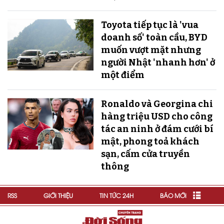
Toyota tiếp tục là 'vua
doanh số' toàn cầu, BYD
muốn vượt mặt nhưng
người Nhật 'nhanh hơn' ở
một điểm
Ronaldo và Georgina chi
hàng triệu USD cho công
tác an ninh ở đám cưới bí
mật, phong toả khách
sạn, cấm cửa truyền
thông
RSS
GIỚI THIỆU
TIN TỨC 24H
BÁO MỚI