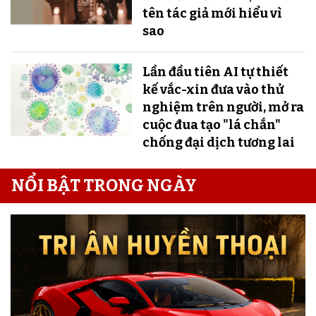
tên tác giả mới hiểu vì
sao
Lần đầu tiên AI tự thiết
kế vắc-xin đưa vào thử
nghiệm trên người, mở ra
cuộc đua tạo "lá chắn"
chống đại dịch tương lai
NỔI BẬT TRONG NGÀY