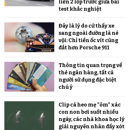
liền 2 lốp trước giữa bài
test khắc nghiệt
Đây là lý do cứ thấy xe
sang ngoài đường là né
vội: Chỉ tiền ốc vít cũng
đắt hơn Porsche 911
Thông tin quan trọng về
thẻ ngân hàng, tất cả
người sử dụng đặc biệt
chú ý
Clip cá heo mẹ "ôm" xác
con non bơi suốt nhiều
ngày, các nhà khoa học lý
giải nguyên nhân đầy xót