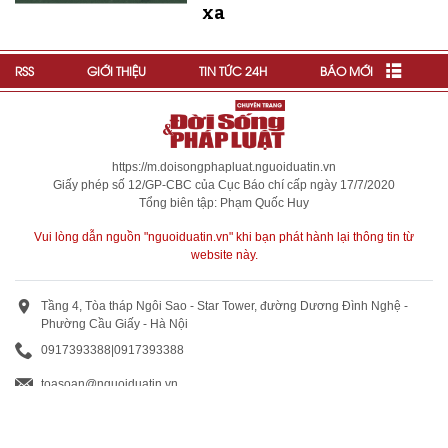
xa
RSS
GIỚI THIỆU
TIN TỨC 24H
BÁO MỚI
https://m.doisongphapluat.nguoiduatin.vn
Giấy phép số 12/GP-CBC của Cục Báo chí cấp ngày 17/7/2020
Tổng biên tập: Phạm Quốc Huy
Vui lòng dẫn nguồn "nguoiduatin.vn" khi bạn phát hành lại thông tin từ
website này.
Tầng 4, Tòa tháp Ngôi Sao - Star Tower, đường Dương Đình Nghệ -
Phường Cầu Giấy - Hà Nội
0917393388
|
0917393388
toasoan@nguoiduatin.vn
BÁO GIÁ QUẢNG CÁO