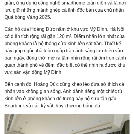
giản, ứng dụng công nghệ smarthome toàn diện và là nơi
lưu giữ những mảnh ghép cá tính độc bản của chủ nhân
Quả bóng Vàng 2025.
Căn hộ của Hoàng Đức nằm ở khu vực Mỹ Đình, Hà Nội,
có diện tích rộng rãi gần 120 m². Điểm nhấn lớn nhất của
phòng khách là hệ thống cửa kính lớn sát trần. Thiết kế
này giúp ngôi nhà luôn ngập tràn ánh sáng tự nhiên vào
ban ngày, đồng thời mở ra tầm nhìn rộng rãi ôm trọn cảnh
quan thành phố về đêm, đặc biệt có thể nhìn ra được khu
vực sân vận động Mỹ Đình.
Bên cạnh đó, Hoàng Đức cũng khéo léo đưa sở thích cá
nhân vào không gian sống. Anh dành riêng một chiếc tủ
kính lớn ở phòng khách để trưng bày bộ sưu tập gấu
Bearbrick và các kỷ vật, huy chương bóng đá.