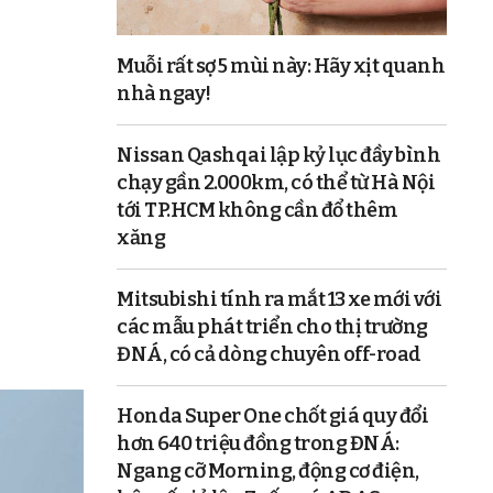
Muỗi rất sợ 5 mùi này: Hãy xịt quanh
nhà ngay!
Nissan Qashqai lập kỷ lục đầy bình
chạy gần 2.000km, có thể từ Hà Nội
tới TP.HCM không cần đổ thêm
xăng
Mitsubishi tính ra mắt 13 xe mới với
các mẫu phát triển cho thị trường
ĐNÁ, có cả dòng chuyên off-road
Honda Super One chốt giá quy đổi
hơn 640 triệu đồng trong ĐNÁ:
Ngang cỡ Morning, động cơ điện,