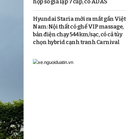
hộp số giả lập 7 cấp, có ADAS
Hyundai Staria mới ra mắt gần Việt
Nam: Nội thất có ghế VIP massage,
bản điện chạy 544km/sạc, có cả tùy
chọn hybrid cạnh tranh Carnival