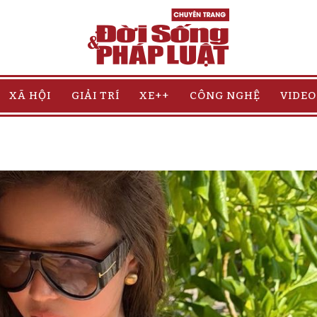
XÃ HỘI
GIẢI TRÍ
XE++
CÔNG NGHỆ
VIDEO