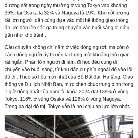
đường sắt trong ngày thường ở vùng Tokyo vào khoảng
36%, tại Osaka là 32% và Nagoya là 19%. Khi một lượng
rất lớn người dân cùng dựa vào một hệ thống giao thông,
áp lực dồn lên các ga trung chuyển vào buổi sáng là điều
gần như khó tránh.
Câu chuyện không chỉ nằm ở việc đông người, mà còn ở
cách dòng người ấy bị nén lại trong một khoảng thời gian
rất ngắn. Phần lớn người đi làm, đi học đều cùng di
chuyển vào buổi sáng, từ khu dân cư phía ngoài đổ vào lõi
đô thị. Theo số liệu mới nhất của Bộ Đất đai, Hạ tầng, Giao
thông và Du lịch Nhật Bản, mức chen chúc trung bình trong
1 giờ đông nhất của năm tài khóa 2024 đạt 139% ở vùng
Tokyo, 116% ở vùng Osaka và 126% ở vùng Nagoya.
Trong ba đại đô thị, Tokyo vẫn là nơi chịu áp lực lớn nhất.