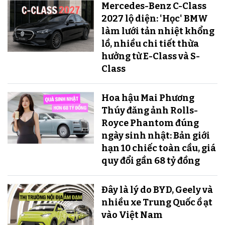
Mercedes-Benz C-Class
2027 lộ diện: 'Học' BMW
làm lưới tản nhiệt khổng
lồ, nhiều chi tiết thừa
hưởng từ E-Class và S-
Class
Hoa hậu Mai Phương
Thúy đăng ảnh Rolls-
Royce Phantom đúng
ngày sinh nhật: Bản giới
hạn 10 chiếc toàn cầu, giá
quy đổi gần 68 tỷ đồng
Đây là lý do BYD, Geely và
nhiều xe Trung Quốc ồ ạt
vào Việt Nam