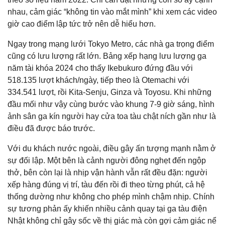
nhau, cảm giác “không tin vào mắt mình” khi xem các video
giờ cao điểm lập tức trở nên dễ hiểu hơn.
Ngay trong mạng lưới Tokyo Metro, các nhà ga trọng điểm
cũng có lưu lượng rất lớn. Bảng xếp hạng lưu lượng ga
năm tài khóa 2024 cho thấy Ikebukuro đứng đầu với
518.135 lượt khách/ngày, tiếp theo là Otemachi với
334.541 lượt, rồi Kita-Senju, Ginza và Toyosu. Khi những
đầu mối như vậy cùng bước vào khung 7-9 giờ sáng, hình
ảnh sân ga kín người hay cửa toa tàu chật ních gần như là
điều đã được báo trước.
Với du khách nước ngoài, điều gây ấn tượng mạnh nằm ở
sự đối lập. Một bên là cảnh người đông nghẹt đến ngộp
thở, bên còn lại là nhịp vận hành vẫn rất đều đặn: người
xếp hàng đúng vị trí, tàu đến rồi đi theo từng phút, cả hệ
thống dường như không cho phép mình chậm nhịp. Chính
sự tương phản ấy khiến nhiều cảnh quay tại ga tàu điện
Nhật không chỉ gây sốc về thị giác mà còn gợi cảm giác nể