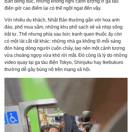
Bản đông đúc, nhưng không nghĩ cảnh tượng ở ga tàu
điện giờ cao điểm lại có thể ngột ngạt đến vậy.
Với nhiều du khách, Nhật Bản thường gắn với hoa anh
đào, phố mua sắm, những khu phố sạch sẽ và nhịp sống
trật tự. Thế nhưng phía sau bức tranh quen thuộc ấy còn
có một lát cắt rất khác: những nhà ga khổng lồ mỗi sáng
đón hàng dòng người cuộn chảy, tạo nên một cảnh tượng
vừa choáng ngợp vừa khó rời mắt. Đó cũng là lý do những
video quay tại ga tàu điện Tokyo, Shinjuku hay Ikebukuro
thường dễ gây bùng nổ trên mạng xã hội.