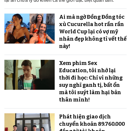
lại ẩn chứa lý do khiến cả thế giới đặc biệt quan tâm.
Ai mà ngờ Đồng Đồng tóc
xù Cucurella hot rần rần
World Cup lại có vợ mỹ
nhân đẹp không tì vết thế
này!
Xem phim Sex
Education, tôi nhớ lại
thời đi học: Chỉ vì những
suy nghĩ ganh tị, bất ổn
mà tôi suýt làm hại bản
thân mình!
Phát hiện giao dịch
chuyển khoản 89.760.000