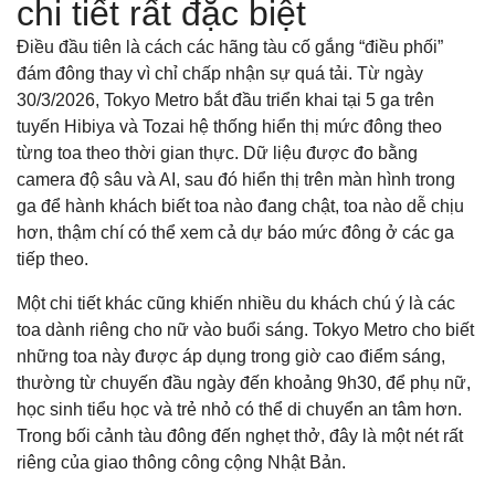
chi tiết rất đặc biệt
Điều đầu tiên là cách các hãng tàu cố gắng “điều phối”
đám đông thay vì chỉ chấp nhận sự quá tải. Từ ngày
30/3/2026, Tokyo Metro bắt đầu triển khai tại 5 ga trên
tuyến Hibiya và Tozai hệ thống hiển thị mức đông theo
từng toa theo thời gian thực. Dữ liệu được đo bằng
camera độ sâu và AI, sau đó hiển thị trên màn hình trong
ga để hành khách biết toa nào đang chật, toa nào dễ chịu
hơn, thậm chí có thể xem cả dự báo mức đông ở các ga
tiếp theo.
Một chi tiết khác cũng khiến nhiều du khách chú ý là các
toa dành riêng cho nữ vào buổi sáng. Tokyo Metro cho biết
những toa này được áp dụng trong giờ cao điểm sáng,
thường từ chuyến đầu ngày đến khoảng 9h30, để phụ nữ,
học sinh tiểu học và trẻ nhỏ có thể di chuyển an tâm hơn.
Trong bối cảnh tàu đông đến nghẹt thở, đây là một nét rất
riêng của giao thông công cộng Nhật Bản.