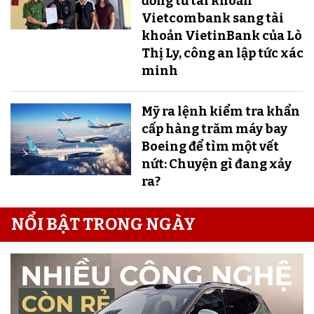
đồng từ tài khoản
Vietcombank sang tài
khoản VietinBank của Lò
Thị Ly, công an lập tức xác
minh
Mỹ ra lệnh kiểm tra khẩn
cấp hàng trăm máy bay
Boeing để tìm một vết
nứt: Chuyện gì đang xảy
ra?
NỔI BẬT TRONG NGÀY