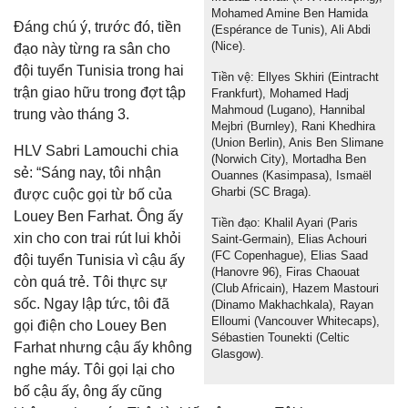
Mohamed Amine Ben Hamida
Đáng chú ý, trước đó, tiền
(Espérance de Tunis), Ali Abdi
(Nice).
đạo này từng ra sân cho
đội tuyển Tunisia trong hai
Tiền vệ: Ellyes Skhiri (Eintracht
trận giao hữu trong đợt tập
Frankfurt), Mohamed Hadj
Mahmoud (Lugano), Hannibal
trung vào tháng 3.
Mejbri (Burnley), Rani Khedhira
(Union Berlin), Anis Ben Slimane
HLV Sabri Lamouchi chia
(Norwich City), Mortadha Ben
sẻ: “Sáng nay, tôi nhận
Ouannes (Kasimpasa), Ismaël
Gharbi (SC Braga).
được cuộc gọi từ bố của
Louey Ben Farhat. Ông ấy
Tiền đạo: Khalil Ayari (Paris
xin cho con trai rút lui khỏi
Saint-Germain), Elias Achouri
(FC Copenhague), Elias Saad
đội tuyển Tunisia vì cậu ấy
(Hanovre 96), Firas Chaouat
còn quá trẻ. Tôi thực sự
(Club Africain), Hazem Mastouri
sốc. Ngay lập tức, tôi đã
(Dinamo Makhachkala), Rayan
Elloumi (Vancouver Whitecaps),
gọi điện cho Louey Ben
Sébastien Tounekti (Celtic
Farhat nhưng cậu ấy không
Glasgow).
nghe máy. Tôi gọi lại cho
bố cậu ấy, ông ấy cũng