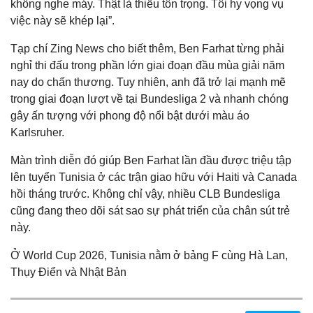
không nghe máy. Thật là thiếu tôn trọng. Tôi hy vọng vụ
việc này sẽ khép lại”.
Tạp chí Zing News cho biết thêm, Ben Farhat từng phải
nghỉ thi đấu trong phần lớn giai đoạn đầu mùa giải năm
nay do chấn thương. Tuy nhiên, anh đã trở lại mạnh mẽ
trong giai đoạn lượt về tại Bundesliga 2 và nhanh chóng
gây ấn tượng với phong độ nổi bật dưới màu áo
Karlsruher.
Màn trình diễn đó giúp Ben Farhat lần đầu được triệu tập
lên tuyển Tunisia ở các trận giao hữu với Haiti và Canada
hồi tháng trước. Không chỉ vậy, nhiều CLB Bundesliga
cũng đang theo dõi sát sao sự phát triển của chân sút trẻ
này.
Ở World Cup 2026, Tunisia nằm ở bảng F cùng Hà Lan,
Thụy Điển và Nhật Bản