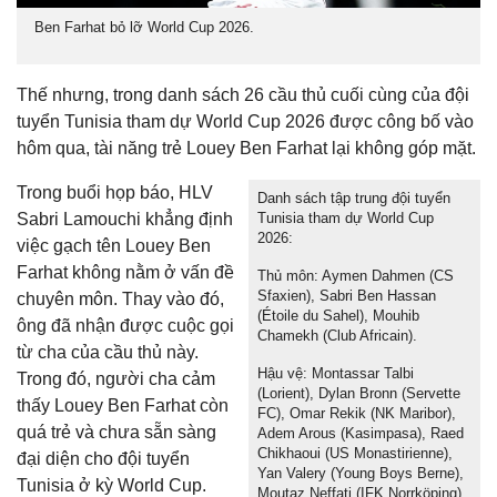
Ben Farhat bỏ lỡ World Cup 2026.
Thế nhưng, trong danh sách 26 cầu thủ cuối cùng của đội
tuyển Tunisia tham dự World Cup 2026 được công bố vào
hôm qua, tài năng trẻ Louey Ben Farhat lại không góp mặt.
Trong buổi họp báo, HLV
Danh sách tập trung đội tuyển
Sabri Lamouchi khẳng định
Tunisia tham dự World Cup
2026:
việc gạch tên Louey Ben
Farhat không nằm ở vấn đề
Thủ môn: Aymen Dahmen (CS
Sfaxien), Sabri Ben Hassan
chuyên môn. Thay vào đó,
(Étoile du Sahel), Mouhib
ông đã nhận được cuộc gọi
Chamekh (Club Africain).
từ cha của cầu thủ này.
Hậu vệ: Montassar Talbi
Trong đó, người cha cảm
(Lorient), Dylan Bronn (Servette
thấy Louey Ben Farhat còn
FC), Omar Rekik (NK Maribor),
quá trẻ và chưa sẵn sàng
Adem Arous (Kasimpasa), Raed
Chikhaoui (US Monastirienne),
đại diện cho đội tuyển
Yan Valery (Young Boys Berne),
Tunisia ở kỳ World Cup.
Moutaz Neffati (IFK Norrköping),