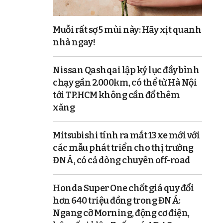
Muỗi rất sợ 5 mùi này: Hãy xịt quanh
nhà ngay!
Nissan Qashqai lập kỷ lục đầy bình
chạy gần 2.000km, có thể từ Hà Nội
tới TP.HCM không cần đổ thêm
xăng
Mitsubishi tính ra mắt 13 xe mới với
các mẫu phát triển cho thị trường
ĐNÁ, có cả dòng chuyên off-road
Honda Super One chốt giá quy đổi
hơn 640 triệu đồng trong ĐNÁ:
Ngang cỡ Morning, động cơ điện,