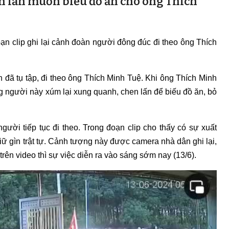
en lấn muốn biếu đồ ăn cho ông Thích
oạn clip ghi lại cảnh đoàn người đông đúc đi theo ông Thích
đã tụ tập, đi theo ông Thích Minh Tuệ. Khi ông Thích Minh
 người này xúm lại xung quanh, chen lấn để biếu đồ ăn, bỏ
gười tiếp tục đi theo. Trong đoạn clip cho thấy có sự xuất
iữ gìn trật tự. Cảnh tượng này được camera nhà dân ghi lại,
 trên video thì sự việc diễn ra vào sáng sớm nay (13/6).