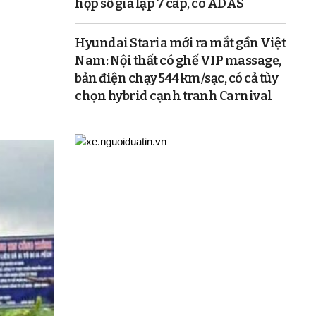
hộp số giả lập 7 cấp, có ADAS
Hyundai Staria mới ra mắt gần Việt
Nam: Nội thất có ghế VIP massage,
bản điện chạy 544km/sạc, có cả tùy
chọn hybrid cạnh tranh Carnival