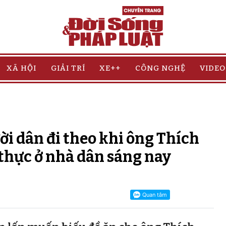
XÃ HỘI
GIẢI TRÍ
XE++
CÔNG NGHỆ
VIDEO
ời dân đi theo khi ông Thích
thực ở nhà dân sáng nay