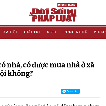
XÃ HỘI
GIẢI TRÍ
XE++
CÔNG NGHỆ
VIDEO
ó nhà, có được mua nhà ở xã
ội không?