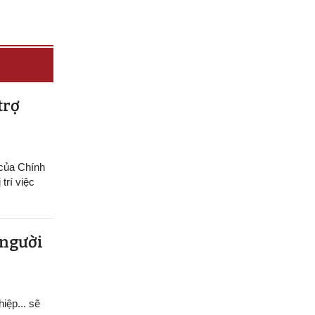
trợ
 của Chính
trí việc
 người
hiệp... sẽ