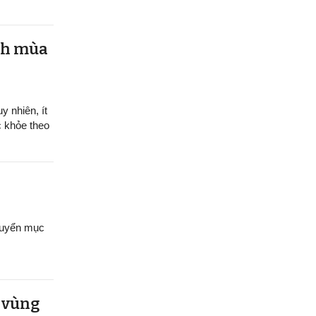
ệnh mùa
y nhiên, ít
c khỏe theo
chuyển mục
u vùng