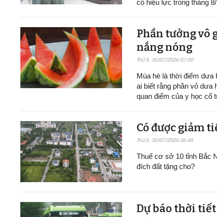
có hiệu lực trong tháng 8
Phần tưởng vô g
nắng nóng
Thứ 5, 30/07/2026 07:00
Mùa hè là thời điểm dưa h
ai biết rằng phần vỏ dưa 
quan điểm của y học cổ t
Có được giảm ti
Thứ 5, 30/07/2026 06:45
Thuế cơ sở 10 tỉnh Bắc N
đích đất tặng cho?
Dự báo thời tiế