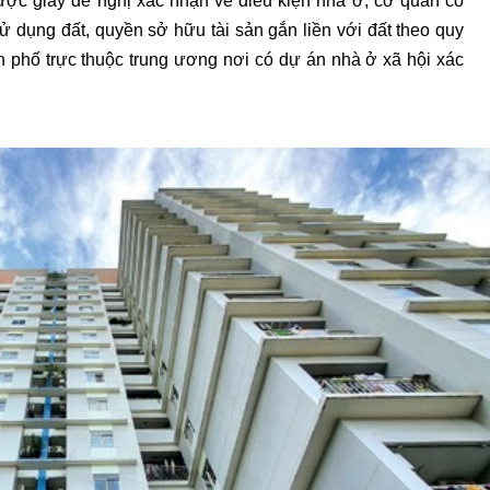
ược giấy đề nghị xác nhận về điều kiện nhà ở, cơ quan có
dụng đất, quyền sở hữu tài sản gắn liền với đất theo quy
ành phố trực thuộc trung ương nơi có dự án nhà ở xã hội xác