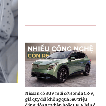
TIN ĐỌC NHIỀU
Nissan có SUV mới cỡ Honda CR-V,
giá quy đổi không quá 580 triệu
đồng, động cơ điện hoặc EREV, bán ở