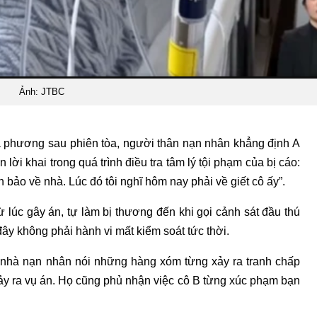
Ảnh: JTBC
a phương sau phiên tòa, người thân nạn nhân khẳng định A
lời khai trong quá trình điều tra tâm lý tội phạm của bị cáo:
n bảo về nhà. Lúc đó tôi nghĩ hôm nay phải về giết cô ấy”.
ừ lúc gây án, tự làm bị thương đến khi gọi cảnh sát đầu thú
đây không phải hành vi mất kiểm soát tức thời.
 nhà nạn nhân nói những hàng xóm từng xảy ra tranh chấp
xảy ra vụ án. Họ cũng phủ nhận việc cô B từng xúc phạm bạn