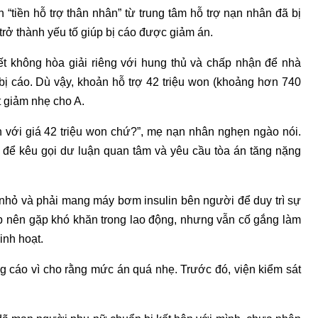
 “tiền hỗ trợ thân nhân” từ trung tâm hỗ trợ nạn nhân đã bị
 trở thành yếu tố giúp bị cáo được giảm án.
ết không hòa giải riêng với hung thủ và chấp nhận để nhà
bị cáo. Dù vậy, khoản hỗ trợ 42 triệu won (khoảng hơn 740
t giảm nhẹ cho A.
 với giá 42 triệu won chứ?”, mẹ nạn nhân nghẹn ngào nói.
 để kêu gọi dư luận quan tâm và yêu cầu tòa án tăng nặng
 nhỏ và phải mang máy bơm insulin bên người để duy trì sự
p nên gặp khó khăn trong lao động, nhưng vẫn cố gắng làm
inh hoạt.
g cáo vì cho rằng mức án quá nhẹ. Trước đó, viện kiểm sát