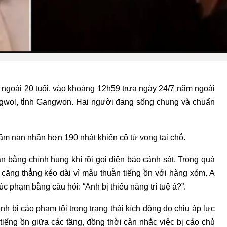
B, ngoài 20 tuổi, vào khoảng 12h59 trưa ngày 24/7 năm ngoái
ngwol, tỉnh Gangwon. Hai người đang sống chung và chuẩn
âm nạn nhân hơn 190 nhát khiến cô tử vong tại chỗ.
ân bằng chính hung khí rồi gọi điện báo cảnh sát. Trong quá
bị căng thẳng kéo dài vì mâu thuẫn tiếng ồn với hàng xóm. A
úc phạm bằng câu hỏi: “Anh bị thiểu năng trí tuệ à?”.
nh bị cáo phạm tội trong trạng thái kích động do chịu áp lực
 tiếng ồn giữa các tầng, đồng thời cân nhắc việc bị cáo chủ