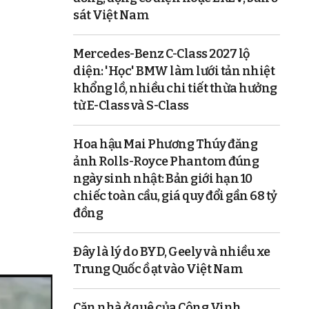
sát Việt Nam
Mercedes-Benz C-Class 2027 lộ
diện: 'Học' BMW làm lưới tản nhiệt
khổng lồ, nhiều chi tiết thừa hưởng
từ E-Class và S-Class
Hoa hậu Mai Phương Thúy đăng
ảnh Rolls-Royce Phantom đúng
ngày sinh nhật: Bản giới hạn 10
chiếc toàn cầu, giá quy đổi gần 68 tỷ
đồng
Đây là lý do BYD, Geely và nhiều xe
Trung Quốc ồ ạt vào Việt Nam
Căn nhà ở quê của Công Vinh