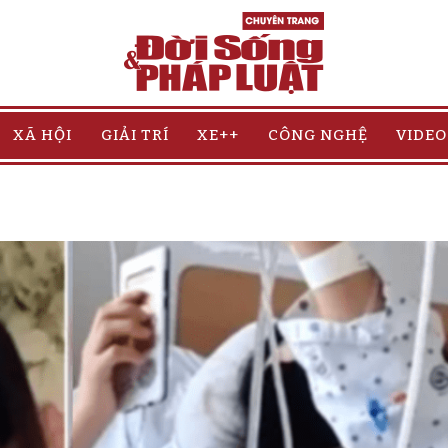
XÃ HỘI
GIẢI TRÍ
XE++
CÔNG NGHỆ
VIDEO