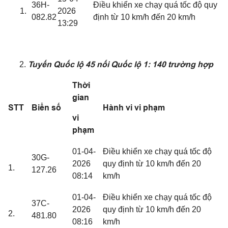
36H-
Điều khiển xe chạy quá tốc độ quy
2026
082.82
định từ 10 km/h đến 20 km/h
13:29
Tuyến Quốc lộ 45 nối Quốc lộ 1: 140 trường hợp
Thời
gian
STT
Biển số
Hành vi vi phạm
vi
phạm
01-04-
Điều khiển xe chạy quá tốc độ
30G-
2026
quy định từ 10 km/h đến 20
1.
127.26
08:14
km/h
01-04-
Điều khiển xe chạy quá tốc độ
37C-
2026
quy định từ 10 km/h đến 20
2.
481.80
08:16
km/h