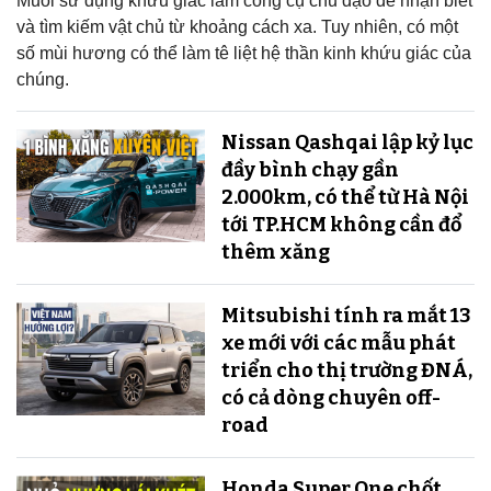
Muỗi sử dụng khứu giác làm công cụ chủ đạo để nhận biết
và tìm kiếm vật chủ từ khoảng cách xa. Tuy nhiên, có một
số mùi hương có thể làm tê liệt hệ thần kinh khứu giác của
chúng.
Nissan Qashqai lập kỷ lục
đầy bình chạy gần
2.000km, có thể từ Hà Nội
tới TP.HCM không cần đổ
thêm xăng
Mitsubishi tính ra mắt 13
xe mới với các mẫu phát
triển cho thị trường ĐNÁ,
có cả dòng chuyên off-
road
Honda Super One chốt