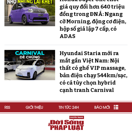
giá quy đổi hơn 640 triệu
đồng trong ĐNÁ: Ngang
cỡ Morning, động cơ điện,
hộp số giả lập 7 cấp, có
ADAS
Hyundai Staria mới ra
mắt gần Việt Nam: Nội
thất có ghế VIP massage,
bản điện chạy 544km/sạc,
có cả tùy chọn hybrid
cạnh tranh Carnival
RSS
GIỚI THIỆU
TIN TỨC 24H
BÁO MỚI