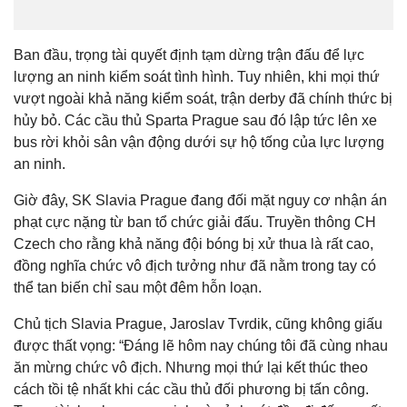
Ban đầu, trọng tài quyết định tạm dừng trận đấu để lực
lượng an ninh kiểm soát tình hình. Tuy nhiên, khi mọi thứ
vượt ngoài khả năng kiểm soát, trận derby đã chính thức bị
hủy bỏ. Các cầu thủ Sparta Prague sau đó lập tức lên xe
bus rời khỏi sân vận động dưới sự hộ tống của lực lượng
an ninh.
Giờ đây,
SK Slavia Prague
đang đối mặt nguy cơ nhận án
phạt cực nặng từ ban tổ chức giải đấu. Truyền thông CH
Czech cho rằng khả năng đội bóng bị xử thua là rất cao,
đồng nghĩa chức vô địch tưởng như đã nằm trong tay có
thể tan biến chỉ sau một đêm hỗn loạn.
Chủ tịch Slavia Prague,
Jaroslav Tvrdik
, cũng không giấu
được thất vọng: “Đáng lẽ hôm nay chúng tôi đã cùng nhau
ăn mừng chức vô địch. Nhưng mọi thứ lại kết thúc theo
cách tồi tệ nhất khi các cầu thủ đối phương bị tấn công.