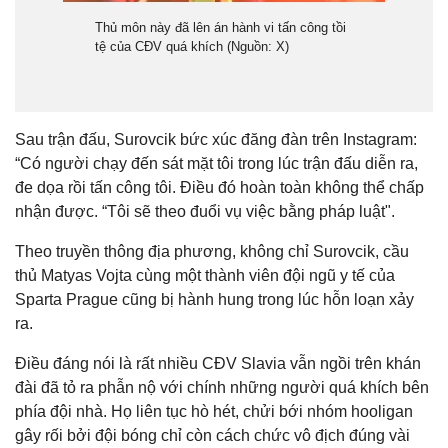
Thủ môn này đã lên án hành vi tấn công tồi
tệ của CĐV quá khích (
Nguồn: X)
Sau trận đấu, Surovcik bức xúc đăng đàn trên Instagram:
“Có người chạy đến sát mặt tôi trong lúc trận đấu diễn ra,
đe dọa rồi tấn công tôi. Điều đó hoàn toàn không thể chấp
nhận được. “Tôi sẽ theo đuổi vụ việc bằng pháp luật".
Theo truyền thông địa phương, không chỉ Surovcik, cầu
thủ Matyas Vojta cùng một thành viên đội ngũ y tế của
Sparta Prague cũng bị hành hung trong lúc hỗn loạn xảy
ra.
Điều đáng nói là rất nhiều CĐV Slavia vẫn ngồi trên khán
đài đã tỏ ra phẫn nộ với chính những người quá khích bên
phía đội nhà. Họ liên tục hò hét, chửi bới nhóm hooligan
gây rối bởi đội bóng chỉ còn cách chức vô địch đúng vài