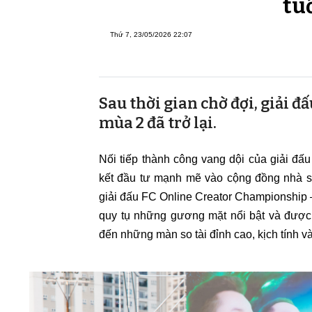
tu
Thứ 7, 23/05/2026 22:07
Sau thời gian chờ đợi, giải
mùa 2 đã trở lại.
Nối tiếp thành công vang dội của giải đấu
kết đầu tư mạnh mẽ vào cộng đồng nhà sán
giải đấu FC Online Creator Championship 
quy tụ những gương mặt nổi bật và được
đến những màn so tài đỉnh cao, kịch tính v