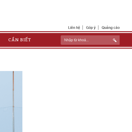
Liên hệ
Góp ý
Quảng cáo
CẦN BIẾT