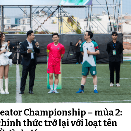
reator Championship – mùa 2:
ính thức trở lại với loạt tên