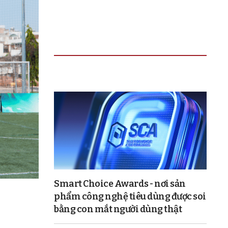
TIN ĐỌC NHIỀU
Smart Choice Awards - nơi sản
phẩm công nghệ tiêu dùng được soi
bằng con mắt người dùng thật