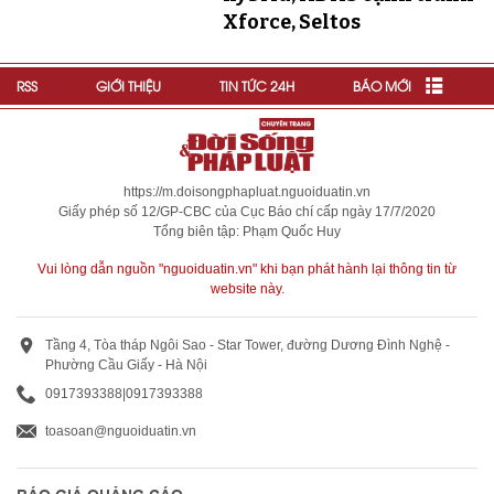
Xforce, Seltos
RSS
GIỚI THIỆU
TIN TỨC 24H
BÁO MỚI
https://m.doisongphapluat.nguoiduatin.vn
Giấy phép số 12/GP-CBC của Cục Báo chí cấp ngày 17/7/2020
Tổng biên tập: Phạm Quốc Huy
Vui lòng dẫn nguồn "nguoiduatin.vn" khi bạn phát hành lại thông tin từ
website này.
Tầng 4, Tòa tháp Ngôi Sao - Star Tower, đường Dương Đình Nghệ -
Phường Cầu Giấy - Hà Nội
0917393388
|
0917393388
toasoan@nguoiduatin.vn