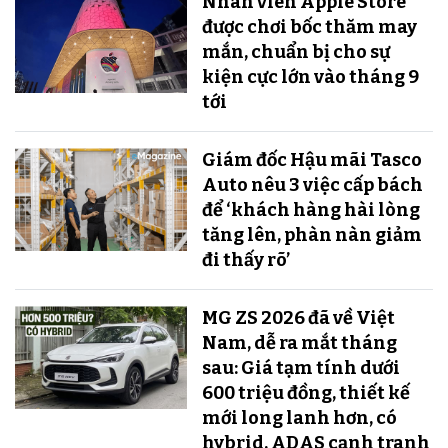
Nhân viên Apple Store
được chơi bốc thăm may
mắn, chuẩn bị cho sự
kiện cực lớn vào tháng 9
tới
Giám đốc Hậu mãi Tasco
Auto nêu 3 việc cấp bách
để ‘khách hàng hài lòng
tăng lên, phàn nàn giảm
đi thấy rõ’
MG ZS 2026 đã về Việt
Nam, dễ ra mắt tháng
sau: Giá tạm tính dưới
600 triệu đồng, thiết kế
mới long lanh hơn, có
hybrid, ADAS cạnh tranh