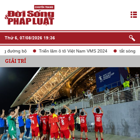
Thứ 6, 07/08/2026 19:36
đường bộ
Triển lãm ô tô Việt Nam VMS 2024
tắt sóng 2G
GIẢI TRÍ