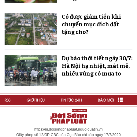
Có được giảm tiền khi
chuyển mục đích đất
tặng cho?
Dự báo thời tiết ngày 30/7:
Hà Nội hạ nhiệt, mát mẻ,
nhiều vùng có mưa to
RSS
GIỚI THIỆU
TIN TỨC 24H
BÁO MỚI
https://m.doisongphapluat.nguoiduatin.vn
Giấy phép số 12/GP-CBC của Cục Báo chí cấp ngày 17/7/2020