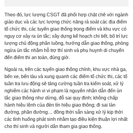
Theo đó, lực lượng CSGT đã phối hợp chặt chẽ với ngành
giáo dục và các lực lượng chức năng rà soát các địa điểm
tổ chức thi, các tuyến giao thông trọng điểm và khu vực có
nguy cơ xảy ra ùn tắc; xây dựng kế hoạch chi tiết, bố trí lực
lượng chủ động phân luồng, hướng dẫn giao thông, phòng
ngừa ùn tắc nhằm hỗ trợ thí sinh và phụ huynh di chuyển
đến điểm thi an toàn, đúng giờ.
Ngoài ra, trên các tuyến giao thông chính, khu vực nhà ga,
bến xe, bến tàu và xung quanh các điểm tổ chức thi, các tổ
tuần tra lưu động sẽ tăng cường tuần tra kiểm soát, xử lý
nghiêm các hành vi vi phạm là nguyên nhân dẫn đến ùn
tắc giao thông như dừng, đỗ sai quy định; không chấp
hành hiệu lệnh của đèn tín hiệu giao thông; đi sai làn
đường, phần đường… đồng thời sẵn sàng xử lý kịp thời
các tình huống phát sinh nhằm tạo điều kiện thuận lợi nhất
cho thí sinh và người dân tham gia giao thông.