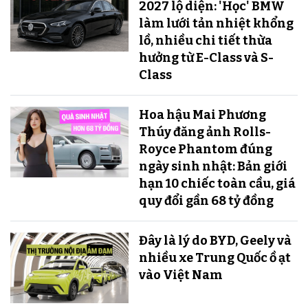
2027 lộ diện: 'Học' BMW
làm lưới tản nhiệt khổng
lồ, nhiều chi tiết thừa
hưởng từ E-Class và S-
Class
Hoa hậu Mai Phương
Thúy đăng ảnh Rolls-
Royce Phantom đúng
ngày sinh nhật: Bản giới
hạn 10 chiếc toàn cầu, giá
quy đổi gần 68 tỷ đồng
Đây là lý do BYD, Geely và
nhiều xe Trung Quốc ồ ạt
vào Việt Nam