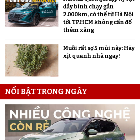
đầy bình chạy gần
2.000km, có thể từ Hà Nội
tới TP.HCM không cần đổ
thêm xăng
Muỗi rất sợ 5 mùi này: Hãy
xịt quanh nhà ngay!
NỔI BẬT TRONG NGÀY