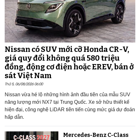
Nissan có SUV mới cỡ Honda CR-V,
giá quy đổi không quá 580 triệu
đồng, động cơ điện hoặc EREV, bán ở
sát Việt Nam
Thứ 5, 06/08/2026 06:00
Nissan vừa hé lộ những hình ảnh đầu tiên của mẫu SUV
năng lượng mới NX7 tại Trung Quốc. Xe sở hữu thiết kế
hiện đại, công nghệ LiDAR tiên tiến cùng mức giá dự đoán
hấp dẫn.
Mercedes-Benz C-Class