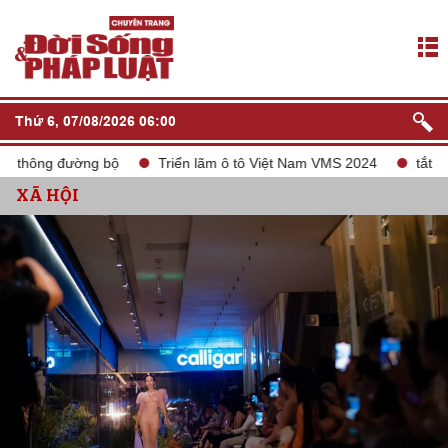
Thứ 6, 07/08/2026 06:00
ng bộ
Triển lãm ô tô Việt Nam VMS 2024
tắt sóng 2G
L
XÃ HỘI