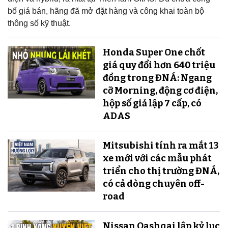
bố giá bán, hãng đã mở đặt hàng và công khai toàn bộ
thông số kỹ thuật.
Honda Super One chốt
giá quy đổi hơn 640 triệu
đồng trong ĐNÁ: Ngang
cỡ Morning, động cơ điện,
hộp số giả lập 7 cấp, có
ADAS
Mitsubishi tính ra mắt 13
xe mới với các mẫu phát
triển cho thị trường ĐNÁ,
có cả dòng chuyên off-
road
Nissan Qashqai lập kỷ lục