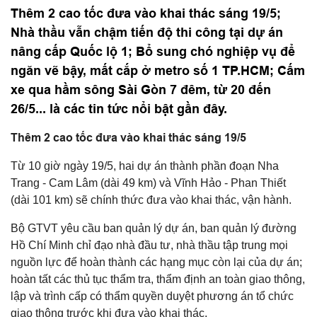
Thêm 2 cao tốc đưa vào khai thác sáng 19/5;
Nhà thầu vẫn chậm tiến độ thi công tại dự án
nâng cấp Quốc lộ 1; Bổ sung chó nghiệp vụ để
ngăn vẽ bậy, mất cắp ở metro số 1 TP.HCM; Cấm
xe qua hầm sông Sài Gòn 7 đêm, từ 20 đến
26/5... là các tin tức nổi bật gần đây.
Thêm 2 cao tốc đưa vào khai thác sáng 19/5
Từ 10 giờ ngày 19/5, hai dự án thành phần đoạn Nha
Trang - Cam Lâm (dài 49 km) và Vĩnh Hảo - Phan Thiết
(dài 101 km) sẽ chính thức đưa vào khai thác, vận hành.
Bộ GTVT yêu cầu ban quản lý dự án, ban quản lý đường
Hồ Chí Minh chỉ đạo nhà đầu tư, nhà thầu tập trung mọi
nguồn lực để hoàn thành các hạng mục còn lại của dự án;
hoàn tất các thủ tục thẩm tra, thẩm định an toàn giao thông,
lập và trình cấp có thẩm quyền duyệt phương án tổ chức
giao thông trước khi đưa vào khai thác.