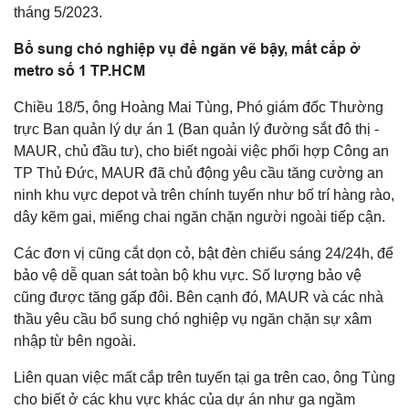
tháng 5/2023.
Bổ sung chó nghiệp vụ để ngăn vẽ bậy, mất cắp ở
metro số 1 TP.HCM
Chiều 18/5, ông Hoàng Mai Tùng, Phó giám đốc Thường
trực Ban quản lý dự án 1 (Ban quản lý đường sắt đô thị -
MAUR, chủ đầu tư), cho biết ngoài việc phối hợp Công an
TP Thủ Đức, MAUR đã chủ động yêu cầu tăng cường an
ninh khu vực depot và trên chính tuyến như bố trí hàng rào,
dây kẽm gai, miểng chai ngăn chặn người ngoài tiếp cận.
Các đơn vị cũng cắt dọn cỏ, bật đèn chiếu sáng 24/24h, để
bảo vệ dễ quan sát toàn bộ khu vực. Số lượng bảo vệ
cũng được tăng gấp đôi. Bên cạnh đó, MAUR và các nhà
thầu yêu cầu bổ sung chó nghiệp vụ ngăn chặn sự xâm
nhập từ bên ngoài.
Liên quan việc mất cắp trên tuyến tại ga trên cao, ông Tùng
cho biết ở các khu vực khác của dự án như ga ngầm