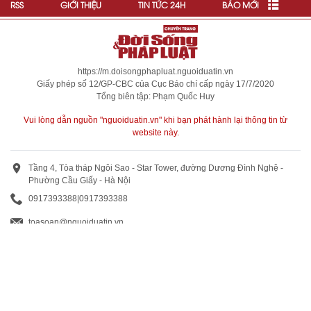
RSS
GIỚI THIỆU
TIN TỨC 24H
BÁO MỚI
https://m.doisongphapluat.nguoiduatin.vn
Giấy phép số 12/GP-CBC của Cục Báo chí cấp ngày 17/7/2020
Tổng biên tập: Phạm Quốc Huy
Vui lòng dẫn nguồn "nguoiduatin.vn" khi bạn phát hành lại thông tin từ
website này.
Tầng 4, Tòa tháp Ngôi Sao - Star Tower, đường Dương Đình Nghệ -
Phường Cầu Giấy - Hà Nội
0917393388
|
0917393388
toasoan@nguoiduatin.vn
BÁO GIÁ QUẢNG CÁO
Truyền thông và quảng cáo : 0824 799 799