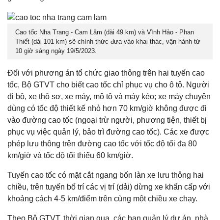
Cao tốc Nha Trang - Cam Lâm (dài 49 km) và Vĩnh Hảo - Phan
Thiết (dài 101 km) sẽ chính thức đưa vào khai thác, vận hành từ
10 giờ sáng ngày 19/5/2023.
Đối với phương án tổ chức giao thông trên hai tuyến cao
tốc, Bộ GTVT cho biết cao tốc chỉ phục vụ cho ô tô. Người
đi bộ, xe thô sơ, xe máy, mô tô và máy kéo; xe máy chuyên
dùng có tốc độ thiết kế nhỏ hơn 70 km/giờ không được đi
vào đường cao tốc (ngoại trừ người, phương tiện, thiết bị
phục vụ việc quản lý, bảo trì đường cao tốc). Các xe được
phép lưu thông trên đường cao tốc với tốc độ tối đa 80
km/giờ và tốc độ tối thiểu 60 km/giờ.
Tuyến cao tốc có mặt cắt ngang bốn làn xe lưu thông hai
chiều, trên tuyến bố trí các vị trí (dải) dừng xe khẩn cấp với
khoảng cách 4-5 km/điểm trên cùng một chiều xe chạy.
Theo Bộ GTVT, thời gian qua, các ban quản lý dự án, nhà