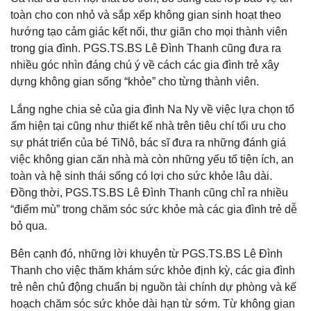
toàn cho con nhỏ và sắp xếp không gian sinh hoạt theo
hướng tạo cảm giác kết nối, thư giãn cho mọi thành viên
trong gia đình. PGS.TS.BS Lê Đình Thanh cũng đưa ra
nhiều góc nhìn đáng chú ý về cách các gia đình trẻ xây
dựng không gian sống “khỏe” cho từng thành viên.
Lắng nghe chia sẻ của gia đình Na Ny về việc lựa chọn tổ
ấm hiện tại cũng như thiết kế nhà trên tiêu chí tối ưu cho
sự phát triển của bé TiNô, bác sĩ đưa ra những đánh giá
việc không gian căn nhà mà còn những yếu tố tiện ích, an
toàn và hệ sinh thái sống có lợi cho sức khỏe lâu dài.
Đồng thời, PGS.TS.BS Lê Đình Thanh cũng chỉ ra nhiều
“điểm mù” trong chăm sóc sức khỏe mà các gia đình trẻ dễ
bỏ qua.
Bên cạnh đó, những lời khuyên từ PGS.TS.BS Lê Đình
Thanh cho việc thăm khám sức khỏe định kỳ, các gia đình
trẻ nên chủ động chuẩn bị nguồn tài chính dự phòng và kế
hoạch chăm sóc sức khỏe dài hạn từ sớm. Từ không gian