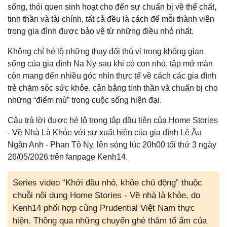
sống, thói quen sinh hoạt cho đến sự chuẩn bị về thể chất,
tinh thần và tài chính, tất cả đều là cách để mỗi thành viên
trong gia đình được bảo vệ từ những điều nhỏ nhất.
Không chỉ hé lộ những thay đổi thú vị trong không gian
sống của gia đình Na Ny sau khi có con nhỏ, tập mở màn
còn mang đến nhiều góc nhìn thực tế về cách các gia đình
trẻ chăm sóc sức khỏe, cân bằng tinh thần và chuẩn bị cho
những “điểm mù” trong cuộc sống hiện đại.
Câu trả lời được hé lộ trong tập đầu tiên của Home Stories
- Về Nhà Là Khỏe với sự xuất hiện của gia đình Lê Âu
Ngân Anh - Phan Tô Ny, lên sóng lúc 20h00 tối thứ 3 ngày
26/05/2026 trên fanpage Kenh14.
Series video “Khởi đầu nhỏ, khỏe chủ động” thuộc
chuỗi nội dung Home Stories - Về nhà là khỏe, do
Kenh14 phối hợp cùng Prudential Việt Nam thực
hiện. Thông qua những chuyến ghé thăm tổ ấm của