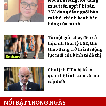
Một nhà hàng nói ‘đừng
mua trên app’: Phí sàn
25% đang đẩy người bán
ra khỏi chính kênh bán
hàng của mình
Từ một giải chạy đến cả
hệ sinh thái tỷ USD, thể
thao đang trở thành động
lực mới của kinh tế đô thị
Chủ tịch FIFA bị tố có
quan hệ tình cảm với nữ
cấp dưới
NỔI BẬT TRONG NGÀY