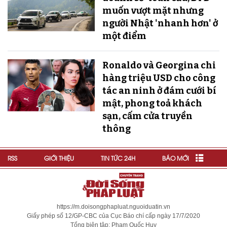
muốn vượt mặt nhưng
người Nhật 'nhanh hơn' ở
một điểm
Ronaldo và Georgina chi
hàng triệu USD cho công
tác an ninh ở đám cưới bí
mật, phong toả khách
sạn, cấm cửa truyền
thông
RSS
GIỚI THIỆU
TIN TỨC 24H
BÁO MỚI
https://m.doisongphapluat.nguoiduatin.vn
Giấy phép số 12/GP-CBC của Cục Báo chí cấp ngày 17/7/2020
Tổng biên tập: Phạm Quốc Huy