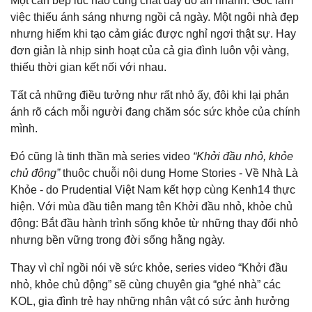
Một căn bếp lúc nào cũng chất đầy đồ ăn nhanh. Góc làm
việc thiếu ánh sáng nhưng ngồi cả ngày. Một ngôi nhà đẹp
nhưng hiếm khi tạo cảm giác được nghỉ ngơi thật sự. Hay
đơn giản là nhịp sinh hoạt của cả gia đình luôn vội vàng,
thiếu thời gian kết nối với nhau.
Tất cả những điều tưởng như rất nhỏ ấy, đôi khi lại phản
ánh rõ cách mỗi người đang chăm sóc sức khỏe của chính
mình.
Đó cũng là tinh thần mà series video
“Khởi đầu nhỏ, khỏe
chủ động”
thuộc chuỗi nội dung Home Stories - Về Nhà Là
Khỏe - do Prudential Việt Nam kết hợp cùng Kenh14 thực
hiện. Với mùa đầu tiên mang tên Khởi đầu nhỏ, khỏe chủ
động: Bắt đầu hành trình sống khỏe từ những thay đổi nhỏ
nhưng bền vững trong đời sống hằng ngày.
Thay vì chỉ ngồi nói về sức khỏe, series video “Khởi đầu
nhỏ, khỏe chủ động” sẽ cùng chuyên gia “ghé nhà” các
KOL, gia đình trẻ hay những nhân vật có sức ảnh hưởng