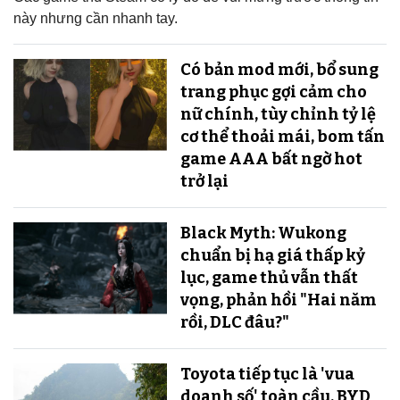
này nhưng cần nhanh tay.
Có bản mod mới, bổ sung
trang phục gợi cảm cho
nữ chính, tùy chỉnh tỷ lệ
cơ thể thoải mái, bom tấn
game AAA bất ngờ hot
trở lại
Black Myth: Wukong
chuẩn bị hạ giá thấp kỷ
lục, game thủ vẫn thất
vọng, phản hồi "Hai năm
rồi, DLC đâu?"
Toyota tiếp tục là 'vua
doanh số' toàn cầu, BYD