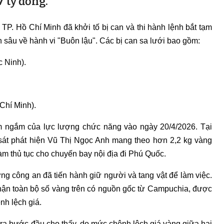
7 tỷ đồng.
P. Hồ Chí Minh đã khởi tố bị can và thi hành lệnh bắt tạm
n sâu về hành vi "Buôn lậu". Các bị can sa lưới bao gồm:
c Ninh).
Chí Minh).
m ngắm của lực lượng chức năng vào ngày 20/4/2026. Tại
 sát phát hiện Vũ Thị Ngọc Anh mang theo hơn
2,2 kg vàng
àm thủ tục cho chuyến bay nội địa đi Phú Quốc.
g công an đã tiến hành giữ người và tang vật để làm việc.
hận toàn bộ số vàng trên có nguồn gốc từ Campuchia, được
nh lệch giá.
 tra bước đầu cho thấy, do mức chênh lệch giá vàng giữa hai