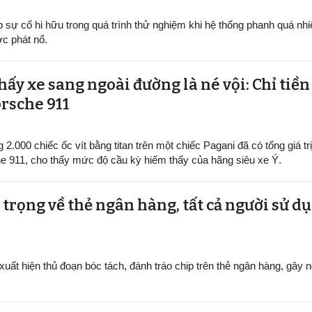
sự cố hi hữu trong quá trình thử nghiệm khi hệ thống phanh quá nhi
ớc phát nổ.
thấy xe sang ngoài đường là né vội: Chỉ tiền 
orsche 911
ng 2.000 chiếc ốc vít bằng titan trên một chiếc Pagani đã có tổng giá tr
e 911, cho thấy mức độ cầu kỳ hiếm thấy của hãng siêu xe Ý.
trọng về thẻ ngân hàng, tất cả người sử d
xuất hiện thủ đoạn bóc tách, đánh tráo chip trên thẻ ngân hàng, gây