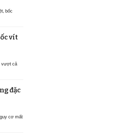
ệt, bốc
ốc vít
ị vượt cả
ụng đặc
 nguy cơ mất