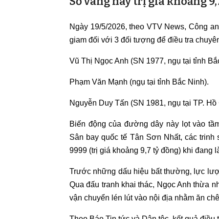
Số vàng này trị giá khoảng 9,
Ngày 19/5/2026, theo VTV News, Công an T
giam đối với 3 đối tượng để điều tra chuyê
Vũ Thị Ngọc Anh
(SN 1977, ngụ tại tỉnh Bắ
Phạm Văn Mạnh
(ngụ tại tỉnh Bắc Ninh).
Nguyễn Duy Tấn
(SN 1981, ngụ tại TP. Hồ 
Biến động của đường dây này lọt vào tầ
Sân bay quốc tế Tân Sơn Nhất, các trinh
9999 (trị giá khoảng 9,7 tỷ đồng)
khi đang l
Trước những dấu hiệu bất thường, lực lượn
Qua đấu tranh khai thác, Ngọc Anh thừa n
vận chuyển lén lút vào nội địa nhằm ăn chê
Theo Báo Tin tức và Dân tộc, kết quả điều