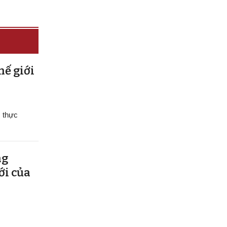
hế giới
m thực
ng
ới của