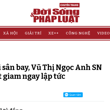
XÃ HỘI
GIẢI TRÍ
XE++
CÔNG NGHỆ
VIDEO
 sân bay, Vũ Thị Ngọc Anh SN
t giam ngay lập tức