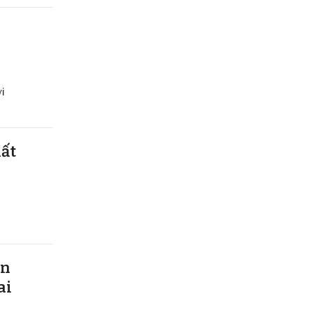
i
hất
ên
ai