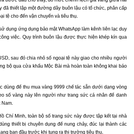
 đã thiết lập một đường dây buôn lậu có tổ chức, phân cấp
i tệ cho đến vận chuyển và tiêu thụ.
 sử dụng ứng dụng bảo mật
WhatsApp
làm kênh liên lạc duy
công việc. Quy trình buôn lậu được thực hiện khép kín qua
SD, sau đó chia nhỏ số ngoại tệ này giao cho nhiều người
ng bộ qua cửa khẩu Mộc Bài mà hoàn toàn không khai báo
ợc dùng để thu mua vàng 9999 chế tác sẵn dưới dạng vòng
đeo số vàng này lên người như trang sức cá nhân để danh
t Nam.
ồ Chí Minh, toàn bộ số trang sức này được tập kết tại nhà
ùng thiết bị chuyên dụng để nung chảy, đúc lại thành các
ng ban đầu trước khi tung ra thị trường tiêu thụ.