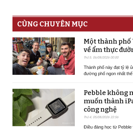
CÙNG CHUYÊN MỤC
Một thành phố V
về ẩm thực đườ
Thứ 5, 06/08/2026 00:00
Thành phố này đạt tỷ lệ
đường phố ngon nhất thế
Pebble không 
muốn thành iPa
công nghệ
Thứ 4, 05/08/2026 22:56
Điều đáng học từ Pebble