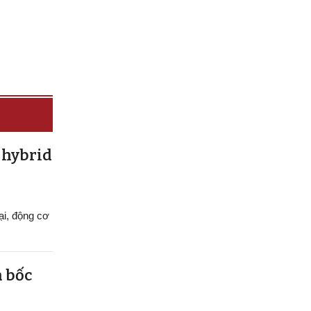
 hybrid
ại, động cơ
h bốc