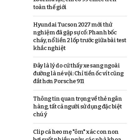
toàn thế giới
Hyundai Tucson 2027 mới thử
nghiệm đã gặp sự cố: Phanh bốc
cháy, nổ liền 2 lốp trước giữa bài test
khắc nghiệt
Đây là lý do cứ thấy xe sang ngoài
đường là né vội: Chỉ tiền ốc vít cũng
đắt hơn Porsche 911
Thông tin quan trọng về thẻ ngân
hàng, tất cả người sử dụng đặc biệt
chú ý
Clip cá heo mẹ "ôm" xác con non
bơi suốt nhiều ngày, các nhà khoa