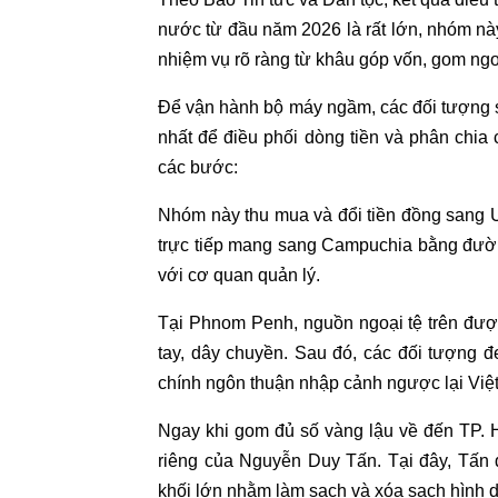
nước từ đầu năm 2026 là rất lớn, nhóm này
nhiệm vụ rõ ràng từ khâu góp vốn, gom ngoạ
Để vận hành bộ máy ngầm, các đối tượng
nhất để điều phối dòng tiền và phân chia 
các bước:
Nhóm này thu mua và đổi tiền đồng sang U
trực tiếp mang sang Campuchia bằng đườ
với cơ quan quản lý.
Tại Phnom Penh, nguồn ngoại tệ trên đư
tay, dây chuyền. Sau đó, các đối tượng 
chính ngôn thuận nhập cảnh ngược lại Việ
Ngay khi gom đủ số vàng lậu về đến TP. H
riêng của Nguyễn Duy Tấn. Tại đây, Tấn d
khối lớn nhằm làm sạch và xóa sạch hình dạ