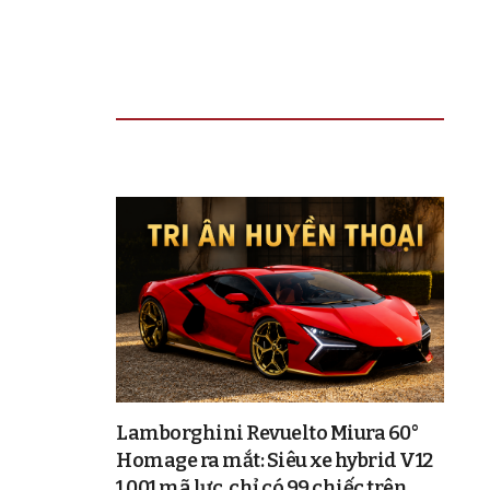
TIN ĐỌC NHIỀU
Lamborghini Revuelto Miura 60°
Homage ra mắt: Siêu xe hybrid V12
1.001 mã lực, chỉ có 99 chiếc trên