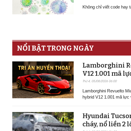
Không chỉ viết code hay t
NỔI BẬT TRONG NGÀY
Lamborghini Re
V12 1.001 mã lực
Thứ 4, 05/08/2026 06:00
Lamborghini Revuelto Miu
hybrid V12 1.001 mã lực v
Hyundai Tucson
cháy, nổ liền 2 