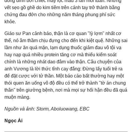
đóng đinh bởi chiếc máy lọc máu 3 lần mỗi tuần. Những
vết sẹo gồ ghề do kim tiêm trên cánh tay trở thành bằng
chứng đau đớn cho những năm tháng phung phí sức
khỏe.
Giáo sư Pan cảnh báo, thận là cơ quan "lỳ lợm" nhất cơ
thể, nó âm thầm chịu đựng cho đến khi kiệt quệ. Những sai
lầm như ăn quá mặn, lạm dụng thuốc giảm đau vô tội vạ
hay nạp quá nhiều protein tăng cơ mà thiếu kiểm soát
chính là những nhát dao đâm vào thận. Câu chuyện của
anh Vương là lời thức tỉnh cay đắng: Đừng lấy tuổi trẻ ra
để đặt cược với tử thần. Một báo cáo bất thường hay một
thói quen ăn uống vô độ đều có thể trở thành "tờ án chung
thân" trên giường bệnh, nơi mà mọi sự hối hận đều đã quá
muộn màng.
Nguồn và ảnh: Storm, Aboluowang, EBC
Ngọc Ái