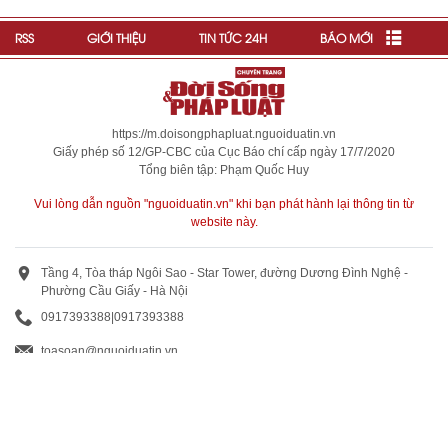
RSS
GIỚI THIỆU
TIN TỨC 24H
BÁO MỚI
https://m.doisongphapluat.nguoiduatin.vn
Giấy phép số 12/GP-CBC của Cục Báo chí cấp ngày 17/7/2020
Tổng biên tập: Phạm Quốc Huy
Vui lòng dẫn nguồn "nguoiduatin.vn" khi bạn phát hành lại thông tin từ
website này.
Tầng 4, Tòa tháp Ngôi Sao - Star Tower, đường Dương Đình Nghệ -
Phường Cầu Giấy - Hà Nội
0917393388
|
0917393388
toasoan@nguoiduatin.vn
BÁO GIÁ QUẢNG CÁO
Truyền thông và quảng cáo : 0824 799 799