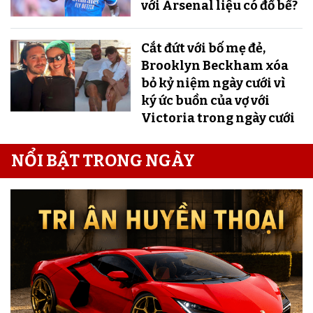
với Arsenal liệu có đổ bể?
Cắt đứt với bố mẹ đẻ,
Brooklyn Beckham xóa
bỏ kỷ niệm ngày cưới vì
ký ức buồn của vợ với
Victoria trong ngày cưới
NỔI BẬT TRONG NGÀY