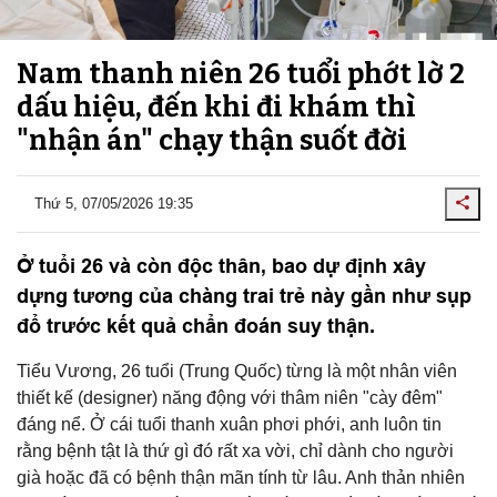
Nam thanh niên 26 tuổi phớt lờ 2
dấu hiệu, đến khi đi khám thì
"nhận án" chạy thận suốt đời
Thứ 5, 07/05/2026 19:35
Ở tuổi 26 và còn độc thân, bao dự định xây
dựng tương của chàng trai trẻ này gần như sụp
đổ trước kết quả chẩn đoán suy thận.
Tiểu Vương, 26 tuổi (Trung Quốc) từng là một nhân viên
thiết kế (designer) năng động với thâm niên "cày đêm"
đáng nể. Ở cái tuổi thanh xuân phơi phới, anh luôn tin
rằng bệnh tật là thứ gì đó rất xa vời, chỉ dành cho người
già hoặc đã có bệnh thận mãn tính từ lâu. Anh thản nhiên