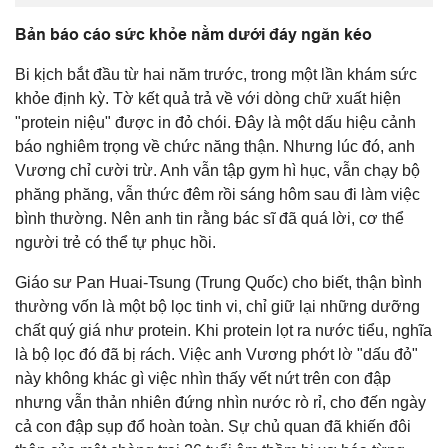
Bản báo cáo sức khỏe nằm dưới đáy ngăn kéo
Bi kịch bắt đầu từ hai năm trước, trong một lần khám sức
khỏe định kỳ. Tờ kết quả trả về với dòng chữ xuất hiện
"protein niệu" được in đỏ chói. Đây là một dấu hiệu cảnh
báo nghiêm trọng về chức năng thận. Nhưng lúc đó, anh
Vương chỉ cười trừ. Anh vẫn tập gym hì hục, vẫn chạy bộ
phăng phăng, vẫn thức đêm rồi sáng hôm sau đi làm việc
bình thường. Nên anh tin rằng bác sĩ đã quá lời, cơ thể
người trẻ có thể tự phục hồi.
Giáo sư Pan Huai-Tsung (Trung Quốc) cho biết, thận bình
thường vốn là một bộ lọc tinh vi, chỉ giữ lại những dưỡng
chất quý giá như protein. Khi protein lọt ra nước tiểu, nghĩa
là bộ lọc đó đã bị rách. Việc anh Vương phớt lờ "dấu đỏ"
này không khác gì việc nhìn thấy vết nứt trên con đập
nhưng vẫn thản nhiên đứng nhìn nước rò rỉ, cho đến ngày
cả con đập sụp đổ hoàn toàn. Sự chủ quan đã khiến đôi