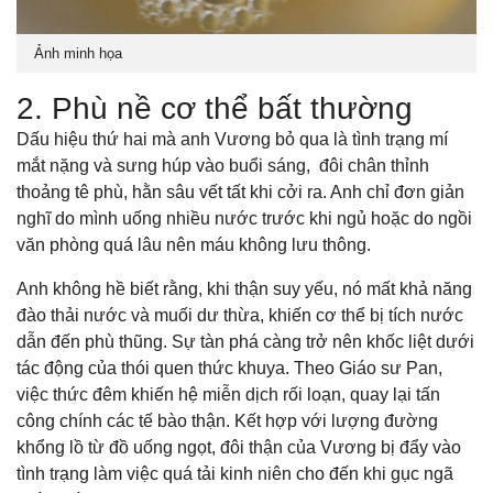
Ảnh minh họa
2. Phù nề cơ thể bất thường
Dấu hiệu thứ hai mà anh Vương bỏ qua là tình trạng mí
mắt nặng và sưng húp vào buổi sáng, đôi chân thỉnh
thoảng tê phù, hằn sâu vết tất khi cởi ra. Anh chỉ đơn giản
nghĩ do mình uống nhiều nước trước khi ngủ hoặc do ngồi
văn phòng quá lâu nên máu không lưu thông.
Anh không hề biết rằng, khi thận suy yếu, nó mất khả năng
đào thải nước và muối dư thừa, khiến cơ thể bị tích nước
dẫn đến phù thũng. Sự tàn phá càng trở nên khốc liệt dưới
tác động của thói quen thức khuya. Theo Giáo sư Pan,
việc thức đêm khiến hệ miễn dịch rối loạn, quay lại tấn
công chính các tế bào thận. Kết hợp với lượng đường
khổng lồ từ đồ uống ngọt, đôi thận của Vương bị đẩy vào
tình trạng làm việc quá tải kinh niên cho đến khi gục ngã