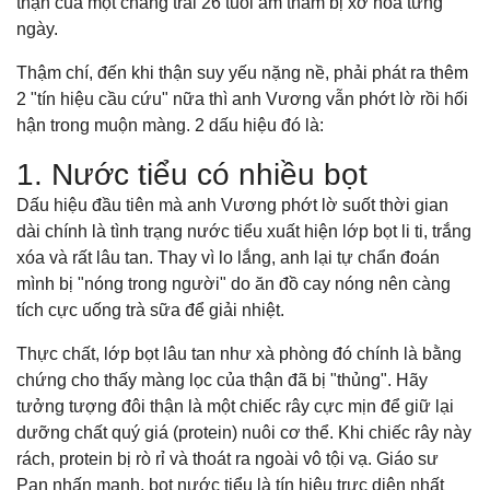
thận của một chàng trai 26 tuổi âm thầm bị xơ hóa từng
ngày.
Thậm chí, đến khi thận suy yếu nặng nề, phải phát ra thêm
2 "tín hiệu cầu cứu" nữa thì anh Vương vẫn phớt lờ rồi hối
hận trong muộn màng. 2 dấu hiệu đó là:
1. Nước tiểu có nhiều bọt
Dấu hiệu đầu tiên mà anh Vương phớt lờ suốt thời gian
dài chính là tình trạng nước tiểu xuất hiện lớp bọt li ti, trắng
xóa và rất lâu tan. Thay vì lo lắng, anh lại tự chẩn đoán
mình bị "nóng trong người" do ăn đồ cay nóng nên càng
tích cực uống trà sữa để giải nhiệt.
Thực chất, lớp bọt lâu tan như xà phòng đó chính là bằng
chứng cho thấy màng lọc của thận đã bị "thủng". Hãy
tưởng tượng đôi thận là một chiếc rây cực mịn để giữ lại
dưỡng chất quý giá (protein) nuôi cơ thể. Khi chiếc rây này
rách, protein bị rò rỉ và thoát ra ngoài vô tội vạ. Giáo sư
Pan nhấn mạnh, bọt nước tiểu là tín hiệu trực diện nhất