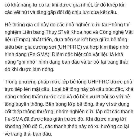
có khả năng tự co lại khi được gia nhiệt, từ đó khép kín
các vết nứt và tăng gấp đôi độ chịu lực của kết cấu.
Hệ thống gia cố này do các nhà nghiên cứu tại Phòng thí
nghiệm Liên bang Thụy Sĩ về Khoa học và Công nghệ Vật
liệu (Empa) phát triển, dựa trên sự kết hợp giữa bê tông
siêu bền gia cường sợi (UHPFRC) và hợp kim thép nhớ
hình dạng (Fe-SMA). Điểm đặc biệt của vật liệu là khả
năng “ghi nhớ” hình dạng ban đầu và tự trở lại trạng thái
đó khi được làm nóng.
Trong phương pháp mới, lớp bê tông UHPFRC được phủ
trực tiếp lên mặt cầu. Loại bê tông này có cấu trúc đặc, khả
năng chống thấm nước cao và độ bền vượt trội so với bê
tông truyền thống. Bên trong lớp bê tông, thay vì sử dụng
cốt thép thông thường, nhóm nghiên cứu lắp đặt các thanh
Fe-SMA đã được kéo giãn trước đó. Khi được nung tới
khoảng 200 độ C, các thanh thép này có xu hướng co lại
về trạng thái ban đầu.