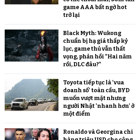
game AAA bất ngờ hot
trở lại
Black Myth: Wukong
chuẩn bị hạ giá thấp kỷ
lục, game thủ vẫn thất
vọng, phản hồi "Hai năm
rồi, DLC đâu?"
Toyota tiếp tục là 'vua
doanh số' toàn cầu, BYD
muốn vượt mặt nhưng
người Nhật 'nhanh hơn' ở
một điểm
Ronaldo và Georgina chi
hàng triệu USD cho công