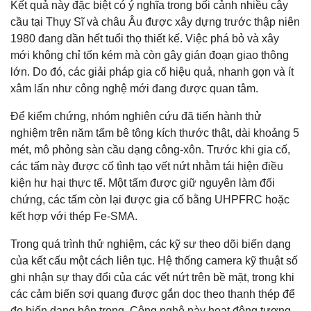
Kết quả này đặc biệt có ý nghĩa trong bối cảnh nhiều cây
cầu tại Thụy Sĩ và châu Âu được xây dựng trước thập niên
1980 đang dần hết tuổi thọ thiết kế. Việc phá bỏ và xây
mới không chỉ tốn kém mà còn gây gián đoạn giao thông
lớn. Do đó, các giải pháp gia cố hiệu quả, nhanh gọn và ít
xâm lấn như công nghệ mới đang được quan tâm.
Để kiểm chứng, nhóm nghiên cứu đã tiến hành thử
nghiệm trên năm tấm bê tông kích thước thật, dài khoảng 5
mét, mô phỏng sàn cầu dạng công-xôn. Trước khi gia cố,
các tấm này được cố tình tạo vết nứt nhằm tái hiện điều
kiện hư hại thực tế. Một tấm được giữ nguyên làm đối
chứng, các tấm còn lại được gia cố bằng UHPFRC hoặc
kết hợp với thép Fe-SMA.
Trong quá trình thử nghiệm, các kỹ sư theo dõi biến dạng
của kết cấu một cách liên tục. Hệ thống camera kỹ thuật số
ghi nhận sự thay đổi của các vết nứt trên bề mặt, trong khi
các cảm biến sợi quang được gắn dọc theo thanh thép để
đo biến dạng bên trong. Công nghệ này hoạt động tương