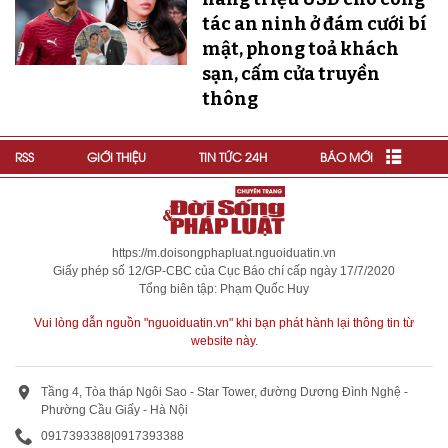
tác an ninh ở đám cưới bí
mật, phong toả khách
sạn, cấm cửa truyền
thông
RSS
GIỚI THIỆU
TIN TỨC 24H
BÁO MỚI
https://m.doisongphapluat.nguoiduatin.vn
Giấy phép số 12/GP-CBC của Cục Báo chí cấp ngày 17/7/2020
Tổng biên tập: Phạm Quốc Huy
Vui lòng dẫn nguồn "nguoiduatin.vn" khi bạn phát hành lại thông tin từ
website này.
Tầng 4, Tòa tháp Ngôi Sao - Star Tower, đường Dương Đình Nghệ -
Phường Cầu Giấy - Hà Nội
0917393388
|
0917393388