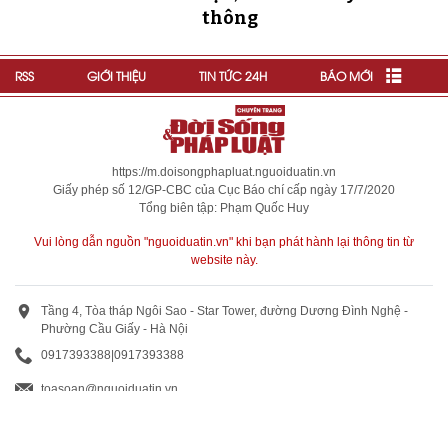
thông
RSS
GIỚI THIỆU
TIN TỨC 24H
BÁO MỚI
https://m.doisongphapluat.nguoiduatin.vn
Giấy phép số 12/GP-CBC của Cục Báo chí cấp ngày 17/7/2020
Tổng biên tập: Phạm Quốc Huy
Vui lòng dẫn nguồn "nguoiduatin.vn" khi bạn phát hành lại thông tin từ
website này.
Tầng 4, Tòa tháp Ngôi Sao - Star Tower, đường Dương Đình Nghệ -
Phường Cầu Giấy - Hà Nội
0917393388
|
0917393388
toasoan@nguoiduatin.vn
BÁO GIÁ QUẢNG CÁO