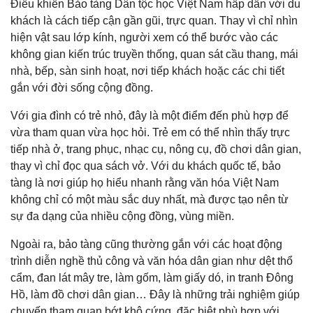
Điều khiến Bảo tàng Dân tộc học Việt Nam hấp dẫn với du
khách là cách tiếp cận gần gũi, trực quan. Thay vì chỉ nhìn
hiện vật sau lớp kính, người xem có thể bước vào các
không gian kiến trúc truyền thống, quan sát cầu thang, mái
nhà, bếp, sàn sinh hoạt, nơi tiếp khách hoặc các chi tiết
gắn với đời sống cộng đồng.
Với gia đình có trẻ nhỏ, đây là một điểm đến phù hợp để
vừa tham quan vừa học hỏi. Trẻ em có thể nhìn thấy trực
tiếp nhà ở, trang phục, nhạc cụ, nông cụ, đồ chơi dân gian,
thay vì chỉ đọc qua sách vở. Với du khách quốc tế, bảo
tàng là nơi giúp họ hiểu nhanh rằng văn hóa Việt Nam
không chỉ có một màu sắc duy nhất, mà được tạo nên từ
sự đa dạng của nhiều cộng đồng, vùng miền.
Ngoài ra, bảo tàng cũng thường gắn với các hoạt động
trình diễn nghề thủ công và văn hóa dân gian như dệt thổ
cẩm, đan lát mây tre, làm gốm, làm giấy dó, in tranh Đông
Hồ, làm đồ chơi dân gian… Đây là những trải nghiệm giúp
chuyến tham quan bớt khô cứng, đặc biệt phù hợp với