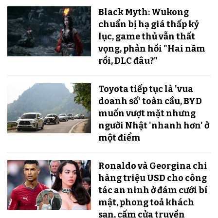
Black Myth: Wukong
chuẩn bị hạ giá thấp kỷ
lục, game thủ vẫn thất
vọng, phản hồi "Hai năm
rồi, DLC đâu?"
Toyota tiếp tục là 'vua
doanh số' toàn cầu, BYD
muốn vượt mặt nhưng
người Nhật 'nhanh hơn' ở
một điểm
Ronaldo và Georgina chi
hàng triệu USD cho công
tác an ninh ở đám cưới bí
mật, phong toả khách
sạn, cấm cửa truyền