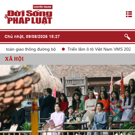
Chủ nhật, 09/08/2026 15:27
iao thông đường bộ
Triển lãm ô tô Việt Nam VMS 2024
tắt s
XÃ HỘI