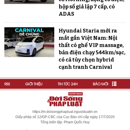
hộp số giả lập 7 cấp, có
ADAS
Hyundai Staria mới ra
mắt gần Việt Nam: Nội
thất có ghế VIP massage,
bản điện chạy 544km/sạc,
có cả tùy chọn hybrid
cạnh tranh Carnival
RSS
GIỚI THIỆU
TIN TỨC 24H
BÁO MỚI
https://m.doisongphapluat.nguoiduatin.vn
Giấy phép số 12/GP-CBC của Cục Báo chí cấp ngày 17/7/2020
Tổng biên tập: Phạm Quốc Huy