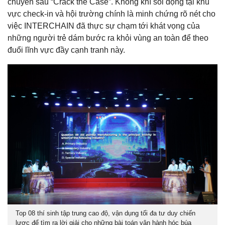
chuyên sâu “Crack the Case”. Không khí sôi động tại khu
vực check-in và hội trường chính là minh chứng rõ nét cho
việc INTERCHAIN đã thực sự chạm tới khát vọng của
những người trẻ dám bước ra khỏi vùng an toàn để theo
đuổi lĩnh vực đầy cạnh tranh này.
Top 08 thí sinh tập trung cao độ, vận dụng tối đa tư duy chiến
lược để tìm ra lời giải cho những bài toán vận hành hóc búa