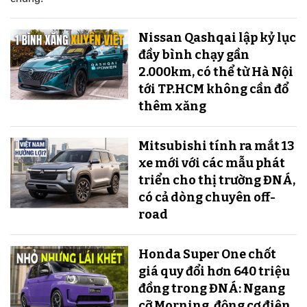
Nissan Qashqai lập kỷ lục
đầy bình chạy gần
2.000km, có thể từ Hà Nội
tới TP.HCM không cần đổ
thêm xăng
Mitsubishi tính ra mắt 13
xe mới với các mẫu phát
triển cho thị trường ĐNÁ,
có cả dòng chuyên off-
road
Honda Super One chốt
giá quy đổi hơn 640 triệu
đồng trong ĐNÁ: Ngang
cỡ Morning, động cơ điện,