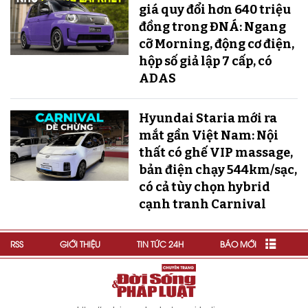
giá quy đổi hơn 640 triệu
đồng trong ĐNÁ: Ngang
cỡ Morning, động cơ điện,
hộp số giả lập 7 cấp, có
ADAS
Hyundai Staria mới ra
mắt gần Việt Nam: Nội
thất có ghế VIP massage,
bản điện chạy 544km/sạc,
có cả tùy chọn hybrid
cạnh tranh Carnival
RSS
GIỚI THIỆU
TIN TỨC 24H
BÁO MỚI