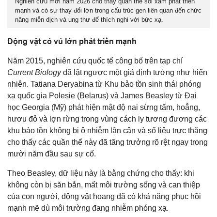
Nghiên cứu mới năm 2026 cho thấy quần thể sói xám phát triển
mạnh và có sự thay đổi lớn trong cấu trúc gen liên quan đến chức
năng miễn dịch và ung thư để thích nghi với bức xạ.
Động vật có vú lớn phát triển mạnh
Năm 2015, nghiên cứu quốc tế công bố trên tạp chí
Current Biology
đã lật ngược một giả định tưởng như hiển
nhiên. Tatiana Deryabina từ Khu bảo tồn sinh thái phóng
xạ quốc gia Polesie (Belarus) và James Beasley từ Đại
học Georgia (Mỹ) phát hiện mật độ nai sừng tấm, hoẵng,
hươu đỏ và lợn rừng trong vùng cách ly tương đương các
khu bảo tồn không bị ô nhiễm lân cận và số liệu trực thăng
cho thấy các quần thể này đã tăng trưởng rõ rệt ngay trong
mười năm đầu sau sự cố.
Theo Beasley, dữ liệu này là bằng chứng cho thấy: khi
không còn bị săn bắn, mất môi trường sống và can thiệp
của con người, động vật hoang dã có khả năng phục hồi
mạnh mẽ dù môi trường đang nhiễm phóng xạ.