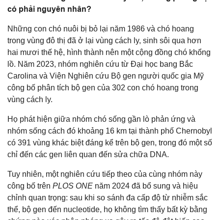
có phải nguyên nhân?
Những con chó nuôi bị bỏ lại năm 1986 và chó hoang
trong vùng đô thị đã ở lại vùng cách ly, sinh sôi qua hơn
hai mươi thế hệ, hình thành nên một cộng đồng chó khổng
lồ. Năm 2023, nhóm nghiên cứu từ Đại học bang Bắc
Carolina và Viện Nghiên cứu Bộ gen người quốc gia Mỹ
công bố phân tích bộ gen của 302 con chó hoang trong
vùng cách ly.
Họ phát hiện giữa nhóm chó sống gần lò phản ứng và
nhóm sống cách đó khoảng 16 km tại thành phố Chernobyl
có 391 vùng khác biệt đáng kể trên bộ gen, trong đó một số
chỉ đến các gen liên quan đến sửa chữa DNA.
Tuy nhiên, một nghiên cứu tiếp theo của cùng nhóm này
công bố trên
PLOS ONE
năm 2024 đã bổ sung và hiệu
chỉnh quan trọng: sau khi so sánh đa cấp độ từ nhiễm sắc
thể, bộ gen đến nucleotide, họ không tìm thấy bất kỳ bằng