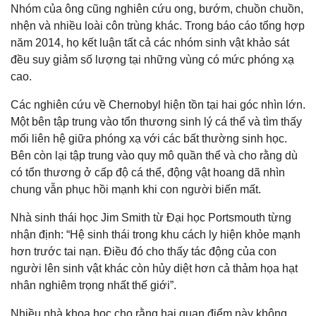
Nhóm của ông cũng nghiên cứu ong, bướm, chuồn chuồn,
nhện và nhiều loài côn trùng khác. Trong báo cáo tổng hợp
năm 2014, họ kết luận tất cả các nhóm sinh vật khảo sát
đều suy giảm số lượng tại những vùng có mức phóng xạ
cao.
Các nghiên cứu về Chernobyl hiện tồn tại hai góc nhìn lớn.
Một bên tập trung vào tổn thương sinh lý cá thể và tìm thấy
mối liên hệ giữa phóng xạ với các bất thường sinh học.
Bên còn lại tập trung vào quy mô quần thể và cho rằng dù
có tổn thương ở cấp độ cá thể, động vật hoang dã nhìn
chung vẫn phục hồi mạnh khi con người biến mất.
Nhà sinh thái học Jim Smith từ Đại học Portsmouth từng
nhận định: “Hệ sinh thái trong khu cách ly hiện khỏe mạnh
hơn trước tai nạn. Điều đó cho thấy tác động của con
người lên sinh vật khác còn hủy diệt hơn cả thảm họa hạt
nhân nghiêm trọng nhất thế giới”.
Nhiều nhà khoa học cho rằng hai quan điểm này không