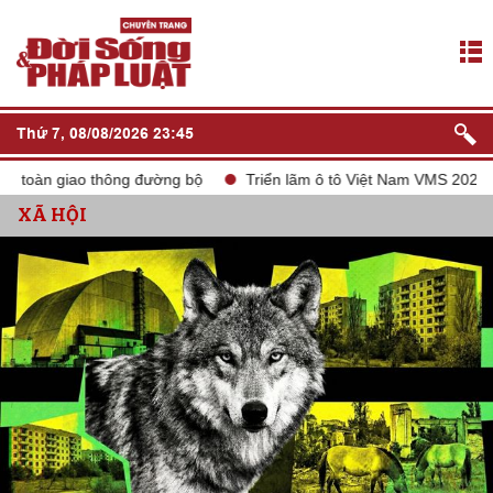
Thứ 7, 08/08/2026 23:45
 giao thông đường bộ
Triển lãm ô tô Việt Nam VMS 2024
tắt
XÃ HỘI