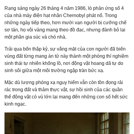
Rạng sáng ngày 26 tháng 4 năm 1986, lò phản ứng số 4
của nhà máy điện hạt nhân Chernobyl phát nổ. Trong
những ngày tiếp theo, hơn mười vạn người bị cưỡng chế
sơ tán, họ vội vàng mang theo đồ đạc, nhưng đành bỏ lại
một phần gia súc và chó nhà.
Trải qua bốn thập kỷ, sự vắng mặt của con người đã biến
vùng đất từng mang án tử này thành một phòng thí nghiệm
sinh thái tự nhiên khổng lồ, nơi động vật hoang dã tự do
sinh sôi giữa một môi trường ngập tràn bức xạ.
Mặc dù lượng phóng xạ nguy hiểm vẫn còn tồn đọng rải
rác trong đất và thảm thực vật, sự hồi sinh của các quần
thể động vật có vú lớn lại mang đến những con số hết sức
kinh ngạc.