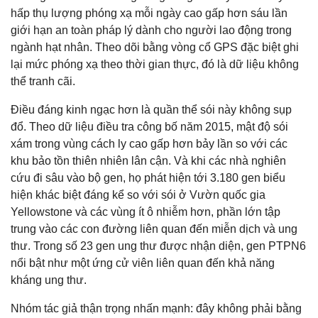
hấp thụ lượng phóng xạ mỗi ngày cao gấp hơn sáu lần
giới hạn an toàn pháp lý dành cho người lao động trong
ngành hạt nhân. Theo dõi bằng vòng cổ GPS đặc biệt ghi
lại mức phóng xạ theo thời gian thực, đó là dữ liệu không
thể tranh cãi.
Điều đáng kinh ngạc hơn là quần thể sói này không sụp
đổ. Theo dữ liệu điều tra công bố năm 2015, mật độ sói
xám trong vùng cách ly cao gấp hơn bảy lần so với các
khu bảo tồn thiên nhiên lân cận. Và khi các nhà nghiên
cứu đi sâu vào bộ gen, họ phát hiện tới 3.180 gen biểu
hiện khác biệt đáng kể so với sói ở Vườn quốc gia
Yellowstone và các vùng ít ô nhiễm hơn, phần lớn tập
trung vào các con đường liên quan đến miễn dịch và ung
thư. Trong số 23 gen ung thư được nhận diện, gen PTPN6
nổi bật như một ứng cử viên liên quan đến khả năng
kháng ung thư.
Nhóm tác giả thận trọng nhấn mạnh: đây không phải bằng