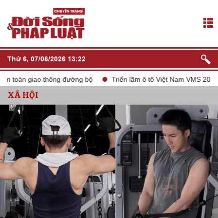
Thứ 6, 07/08/2026 13:22
 thông đường bộ
Triển lãm ô tô Việt Nam VMS 2024
tắt sóng
XÃ HỘI