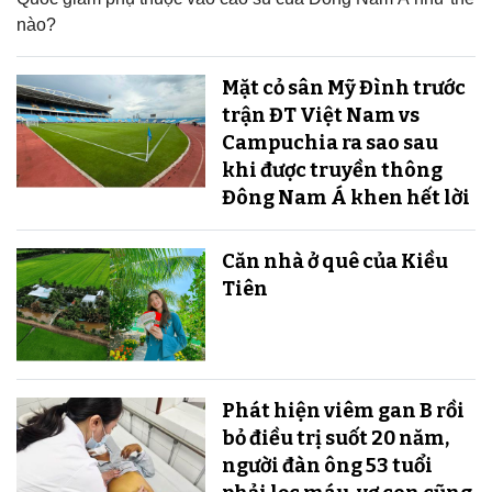
nào?
Mặt cỏ sân Mỹ Đình trước
trận ĐT Việt Nam vs
Campuchia ra sao sau
khi được truyền thông
Đông Nam Á khen hết lời
Căn nhà ở quê của Kiều
Tiên
Phát hiện viêm gan B rồi
bỏ điều trị suốt 20 năm,
người đàn ông 53 tuổi