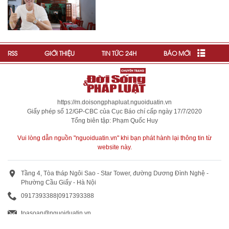
RSS
GIỚI THIỆU
TIN TỨC 24H
BÁO MỚI
https://m.doisongphapluat.nguoiduatin.vn
Giấy phép số 12/GP-CBC của Cục Báo chí cấp ngày 17/7/2020
Tổng biên tập: Phạm Quốc Huy
Vui lòng dẫn nguồn "nguoiduatin.vn" khi bạn phát hành lại thông tin từ
website này.
Tầng 4, Tòa tháp Ngôi Sao - Star Tower, đường Dương Đình Nghệ -
Phường Cầu Giấy - Hà Nội
0917393388
|
0917393388
toasoan@nguoiduatin.vn