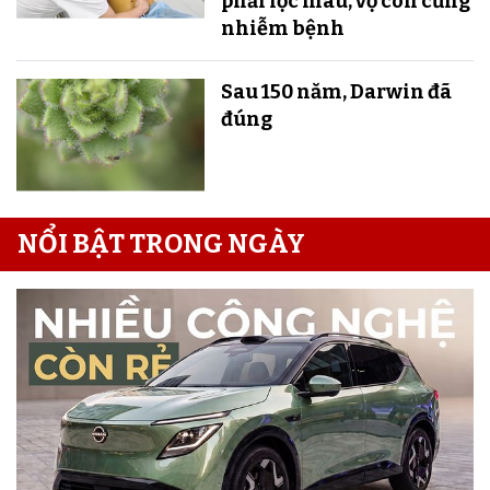
phải lọc máu, vợ con cũng
nhiễm bệnh
Sau 150 năm, Darwin đã
đúng
NỔI BẬT TRONG NGÀY