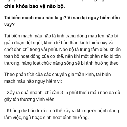
chìa khóa bảo vệ não bộ.
Tai biến mạch máu não là gì? Vì sao lại nguy hiểm đến
vậy?
Tai biến mạch máu não là tình trạng dòng máu lên não bị
gián đoạn đột ngột, khiến tế bào thần kinh thiếu oxy và
chết dần chỉ trong vài phút. Não bộ là trung tâm điều khiển
toàn bộ hoạt động của cơ thể, nên khi một phần não bị tổn
thương, hàng loạt chức năng sống sẽ bị ảnh hưởng theo.
Theo phân tích của các chuyên gia thần kinh, tai biến
mạch máu não nguy hiểm vì:
- Xảy ra quá nhanh: chỉ cần 3–5 phút thiếu máu não đã đủ
gây tổn thương vĩnh viễn.
- Không dự báo trước: có thể xảy ra khi người bệnh đang
làm việc, ngủ hoặc sinh hoạt bình thường.