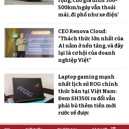
rộng, chở gia đình 300-
500km/ngày vẫn thoải
mái, đi phố như xe điện’
CEO Renova Cloud:
"Thách thức lớn nhất của
AI nằm ở nền tảng, và đây
lại là cơ hội của doanh
nghiệp Việt"
Laptop gaming mạnh
nhất lịch sử ROG chính
thức bán tại Việt Nam:
Đem SH350i ra đổi vẫn
phải bù thêm tiền mới
rước về được