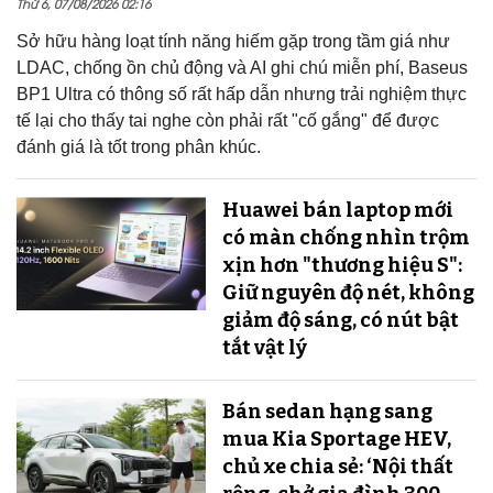
Thứ 6, 07/08/2026 02:16
Sở hữu hàng loạt tính năng hiếm gặp trong tầm giá như
LDAC, chống ồn chủ động và AI ghi chú miễn phí, Baseus
BP1 Ultra có thông số rất hấp dẫn nhưng trải nghiệm thực
tế lại cho thấy tai nghe còn phải rất "cố gắng" để được
đánh giá là tốt trong phân khúc.
Huawei bán laptop mới
có màn chống nhìn trộm
xịn hơn "thương hiệu S":
Giữ nguyên độ nét, không
giảm độ sáng, có nút bật
tắt vật lý
Bán sedan hạng sang
mua Kia Sportage HEV,
chủ xe chia sẻ: ‘Nội thất