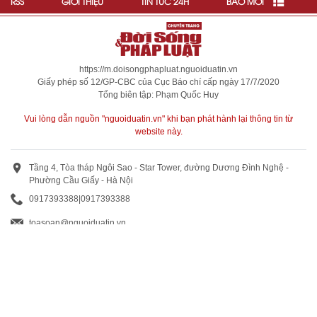
RSS
GIỚI THIỆU
TIN TỨC 24H
BÁO MỚI
https://m.doisongphapluat.nguoiduatin.vn
Giấy phép số 12/GP-CBC của Cục Báo chí cấp ngày 17/7/2020
Tổng biên tập: Phạm Quốc Huy
Vui lòng dẫn nguồn "nguoiduatin.vn" khi bạn phát hành lại thông tin từ
website này.
Tầng 4, Tòa tháp Ngôi Sao - Star Tower, đường Dương Đình Nghệ -
Phường Cầu Giấy - Hà Nội
0917393388
|
0917393388
toasoan@nguoiduatin.vn
BÁO GIÁ QUẢNG CÁO
Truyền thông và quảng cáo : 0824 799 799