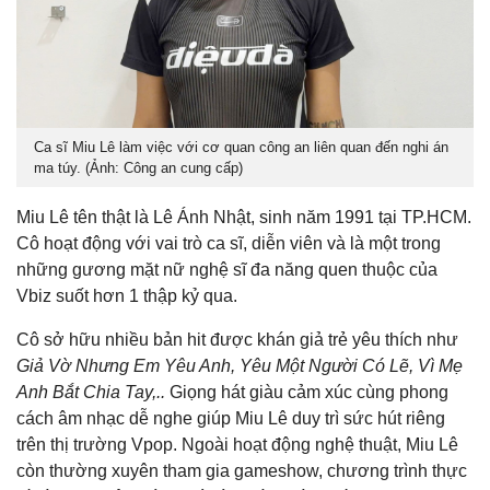
Ca sĩ Miu Lê làm việc với cơ quan công an liên quan đến nghi án
ma túy. (Ảnh: Công an cung cấp)
Miu Lê tên thật là Lê Ánh Nhật, sinh năm 1991 tại TP.HCM.
Cô hoạt động với vai trò ca sĩ, diễn viên và là một trong
những gương mặt nữ nghệ sĩ đa năng quen thuộc của
Vbiz suốt hơn 1 thập kỷ qua.
Cô sở hữu nhiều bản hit được khán giả trẻ yêu thích như
Giả Vờ Nhưng Em Yêu Anh, Yêu Một Người Có Lẽ, Vì Mẹ
Anh Bắt Chia Tay,..
Giọng hát giàu cảm xúc cùng phong
cách âm nhạc dễ nghe giúp Miu Lê duy trì sức hút riêng
trên thị trường Vpop. Ngoài hoạt động nghệ thuật, Miu Lê
còn thường xuyên tham gia gameshow, chương trình thực